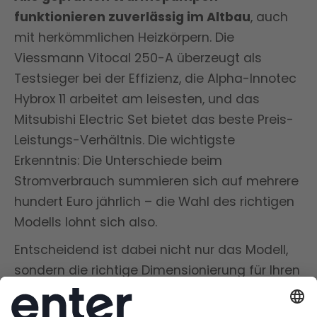
funktionieren zuverlässig im Altbau
, auch
mit herkömmlichen Heizkörpern. Die
Viessmann Vitocal 250-A überzeugt als
Testsieger bei der Effizienz, die Alpha-Innotec
Hybrox 11 arbeitet am leisesten, und das
Mitsubishi Electric Set bietet das beste Preis-
Leistungs-Verhältnis. Die wichtigste
Erkenntnis: Die Unterschiede beim
Stromverbrauch summieren sich auf mehrere
hundert Euro jährlich – die Wahl des richtigen
Modells lohnt sich also.
Entscheidend ist dabei nicht nur das Modell,
sondern die richtige Dimensionierung für Ihren
Altbau. Als Deutschlands größter
Energieberater analysieren wir Heizlast,