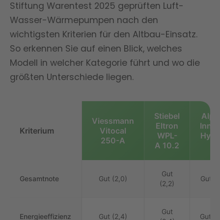
Stiftung Warentest 2025 geprüften Luft-
Wasser-Wärmepumpen nach den
wichtigsten Kriterien für den Altbau-Einsatz.
So erkennen Sie auf einen Blick, welches
Modell in welcher Kategorie führt und wo die
größten Unterschiede liegen.
Stiebel
Alph
Viessmann
Eltron
Inno
Kriterium
Vitocal
WPL-
Hybr
250-A
A 10.2
11
Gut
Gesamtnote
Gut (2,0)
Gut (2
(2,2)
Gut
Energieeffizienz
Gut (2,4)
Gut (2