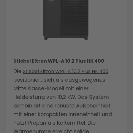
Sicherheit in kalten Winternächten.
selbst bei extremen
Heizstab sorgt für zusätzliche
Wetterbedingungen. Der starke 9 kW
Sicherheit in kalten Winternächten.
Heizstab sorgt für zusätzliche
Sicherheit in kalten Winternächten.
Stiebel Eltron WPL-A 10.2 Plus HK 400
Die
Stiebel Eltron WPL-A 10.2 Plus HK 400
positioniert sich als ausgewogenes
Mittelklasse-Modell mit einer
Heizleistung von 10,2 kW. Das System
kombiniert eine robuste Außeneinheit
mit einer kompakten Inneneinheit und
nutzt Propan als Kältemittel. Die
Wärmepumpe erreicht solide