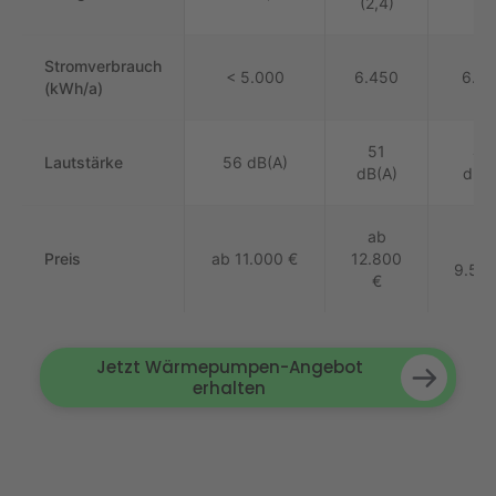
(2,4)
Stromverbrauch
< 5.000
6.450
6.07
(kWh/a)
51
46
Lautstärke
56 dB(A)
dB(A)
dB(A
ab
ab
Preis
ab 11.000 €
12.800
9.550
€
Jetzt Wärmepumpen-Angebot
erhalten