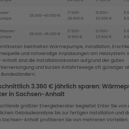
sser-
17.500–
12.500–
5.
25.000–40.000 €
pumpe
28.000 €
20.000 €
8.
Wasser-
17.500–
12.500–
5.
25.000–45.000 €
pumpe
31.500 €
22.500 €
9.
mtkosten beinhalten Wärmepumpe, Installation, Erschli
mequelle und notwendige Anpassungen am Heizsystem. I
Anhalt sind die Installationskosten aufgrund der guten
erversorgung und kurzen Anfahrtswege oft günstiger al
 Bundesländern.
chnittlich 3.360 € jährlich sparen: Wärm
ter in Sachsen-Anhalt
schlands größter Energieberater begleitet Enter Sie von 
lichen Gebäudeanalyse bis zur fertigen Installation und 
In Sachsen-Anhalt profitieren Sie von mehreren Vorteilen: