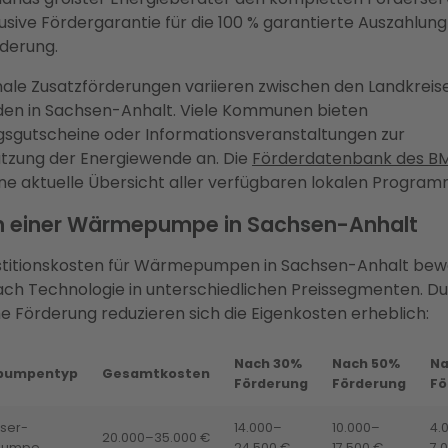
klusive Fördergarantie für die 100 % garantierte Auszahlung
derung.
le Zusatzförderungen variieren zwischen den Landkreis
en in Sachsen-Anhalt. Viele Kommunen bieten
sgutscheine oder Informationsveranstaltungen zur
tzung der Energiewende an. Die
Förderdatenbank des 
ine aktuelle Übersicht aller verfügbaren lokalen Program
n einer Wärmepumpe in Sachsen-Anhalt
estitionskosten für Wärmepumpen in Sachsen-Anhalt be
nach Technologie in unterschiedlichen Preissegmenten. Du
he Förderung reduzieren sich die Eigenkosten erheblich:
Nach 30%
Nach 50%
Na
pumpentyp
Gesamtkosten
Förderung
Förderung
Fö
ser-
14.000–
10.000–
4.
20.000–35.000 €
pumpe
24.500 €
17.500 €
7.