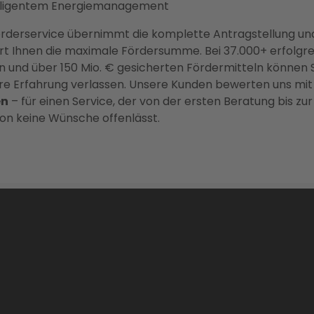
elligentem Energiemanagement
rderservice übernimmt die komplette Antragstellung un
rt Ihnen die maximale Fördersumme. Bei 37.000+ erfolgr
n und über 150 Mio. € gesicherten Fördermitteln können S
re Erfahrung verlassen. Unsere Kunden bewerten uns mi
en
– für einen Service, der von der ersten Beratung bis zur
tion keine Wünsche offenlässt.