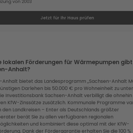
izung von 2003
Jetzt für Ihr Haus prüfen
 lokalen Förderungen für Wärmepumpen gibt 
n-Anhalt?
-Anhalt bietet das Landesprogramm „Sachsen-Anhalt 
günstigen Darlehen bis 50.000 € pro Wohneinheit zu unter
Die Investitionsbank Sachsen-Anhalt verbilligt die ohnehin
ven KfW-Zinssätze zusätzlich. Kommunale Programme var
 den Landkreisen – Enter als Deutschlands größter
erater berät Sie zu allen verfügbaren regionalen
glichkeiten und kombiniert diese optimal mit der KfW-
rderung. Dank der Fördergarantie erhalten Sie die 100 %