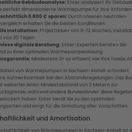
eitliche Gebäudeanalyse:
Enter analysiert Ihr Gebäud
ie perfekt dimensionierte Wärmepumpe für Ihre Anforde
schnittlich 5.800 € sparen:
Durch unseren neutralen
vergleich erhalten Sie die besten Konditionen
le Installation:
Projektdauer von 8–12 Wochen, Installat
b von 30 Tagen
nlose digitale Beratung:
Enter-Experten beraten Sie
nd zu Ihrer optimalen Wärmepumpenlösung
enzgarantie:
Mindestens 3× so effizient wie Ihre fossile A
allation von Wärmepumpen in Sachsen-Anhalt erfordert
re Aufmerksamkeit bei den Abstandsregelungen. Das Bu
t weiterhin einen Mindestabstand von 3 Metern zur
ücksgrenze, während andere Bundesländer diese Regelu
gelockert haben. Enter berät Sie zu den optimalen
ungsorten und sorgt für die Einhaltung aller Vorschriften.
haftlichkeit und Amortisation
schaftlichkeit von Wärmepumpen in Sachsen-Anhalt ist 