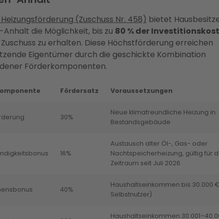
Heizungsförderung (Zuschuss Nr. 458)
bietet Hausbesitze
Anhalt die Möglichkeit, bis zu
80 % der Investitionskos
 Zuschuss zu erhalten. Diese Höchstförderung erreichen
tzende Eigentümer durch die geschickte Kombination
edener Förderkomponenten.
komponente
Fördersatz
Voraussetzungen
Neue klimafreundliche Heizung in
rderung
30%
Bestandsgebäude
Austausch alter Öl-, Gas- oder
ndigkeitsbonus
16%
Nachtspeicherheizung, gültig für 
Zeitraum seit Juli 2026
Haushaltseinkommen bis 30.000 €
mensbonus
40%
Selbstnutzer)
Haushaltseinkommen 30.001–40.0