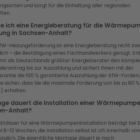
ungsorten und sorgt für die Einhaltung aller regionalen
ften.
e ich eine Energieberatung für die Wärmepu
ung in Sachsen-Anhalt?
KfW-Heizungsförderung ist eine Energieberatung nicht zw
lich – die Bestätigung eines Fachhandwerkers genügt. En
mt als Deutschlands größter Energieberater den komple
erantrag bis zur Auszahlung und sichert Ihnen mit der
rantie die 100 % garantierte Auszahlung der KfW-Förderu
Sie sicher, dass Sie die maximale Förderung von bis zu 80 %
) erhalten.
nge dauert die Installation einer Wärmepumpe
n-Anhalt?
ektdauer für eine Wärmepumpeninstallation beträgt bei E
l 8–12 Wochen, die Installation selbst ist oft innerhalb vo
glich. Die eigentliche Montage dauert je nach