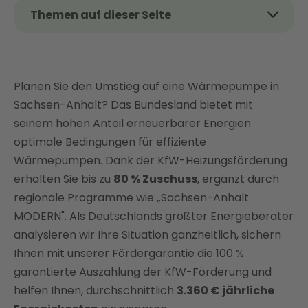
Themen auf dieser Seite
Wärmepumpe Förderung in Sachsen-Anhalt:
Klimatische Vorteile nutzen
Bis zu 80 % Zuschuss sichern: KfW-
Planen Sie den Umstieg auf eine Wärmepumpe in
Heizungsförderung in Sachsen-Anhalt
Sachsen-Anhalt? Das Bundesland bietet mit
Regionale Förderprogramme in Sachsen-Anhalt
seinem hohen Anteil erneuerbarer Energien
Kosten einer Wärmepumpe in Sachsen-Anhalt
optimale Bedingungen für effiziente
Wärmepumpen. Dank der KfW-Heizungsförderung
Durchschnittlich 3.360 € jährlich sparen:
erhalten Sie bis zu
80 % Zuschuss
, ergänzt durch
Wärmepumpe mit Enter in Sachsen-Anhalt
regionale Programme wie „Sachsen-Anhalt
Wirtschaftlichkeit und Amortisation
MODERN". Als Deutschlands größter Energieberater
Enter – Ihr Rundum-Partner für Wärmepumpen-
analysieren wir Ihre Situation ganzheitlich, sichern
Förderung in Sachsen-Anhalt
Ihnen mit unserer Fördergarantie die 100 %
FAQ
garantierte Auszahlung der KfW-Förderung und
helfen Ihnen, durchschnittlich
3.360 € jährliche