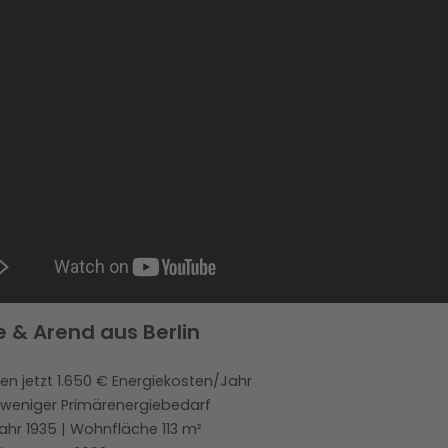
e & Arend aus Berlin
en jetzt 1.650 € Energiekosten/Jahr
 weniger Primärenergiebedarf
ahr 1935 | Wohnfläche 113 m²