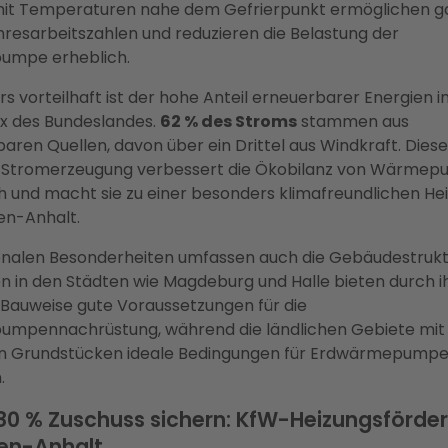
mit Temperaturen nahe dem Gefrierpunkt ermöglichen ga
resarbeitszahlen und reduzieren die Belastung der
mpe erheblich.
s vorteilhaft ist der hohe Anteil erneuerbarer Energien 
x des Bundeslandes.
62 % des Stroms
stammen aus
aren Quellen, davon über ein Drittel aus Windkraft. Diese
 Stromerzeugung verbessert die Ökobilanz von Wärme
h und macht sie zu einer besonders klimafreundlichen He
en-Anhalt.
onalen Besonderheiten umfassen auch die Gebäudestruktu
n in den Städten wie Magdeburg und Halle bieten durch i
Bauweise gute Voraussetzungen für die
mpennachrüstung, während die ländlichen Gebiete mit 
n Grundstücken ideale Bedingungen für Erdwärmepump
.
 80 % Zuschuss sichern: KfW-Heizungsförder
en-Anhalt