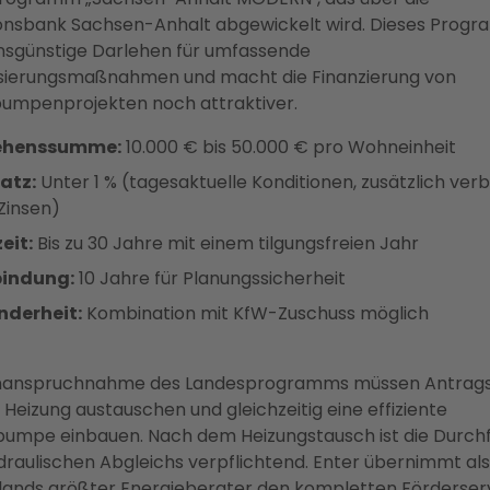
ionsbank Sachsen-Anhalt abgewickelt wird. Dieses Prog
insgünstige Darlehen für umfassende
sierungsmaßnahmen und macht die Finanzierung von
mpenprojekten noch attraktiver.
ehenssumme:
10.000 € bis 50.000 € pro Wohneinheit
atz:
Unter 1 % (tagesaktuelle Konditionen, zusätzlich verbi
Zinsen)
eit:
Bis zu 30 Jahre mit einem tilgungsfreien Jahr
bindung:
10 Jahre für Planungssicherheit
nderheit:
Kombination mit KfW-Zuschuss möglich
 Inanspruchnahme des Landesprogramms müssen Antrags
e Heizung austauschen und gleichzeitig eine effiziente
umpe einbauen. Nach dem Heizungstausch ist die Durch
draulischen Abgleichs verpflichtend. Enter übernimmt als
ands größter Energieberater den kompletten Förderserv