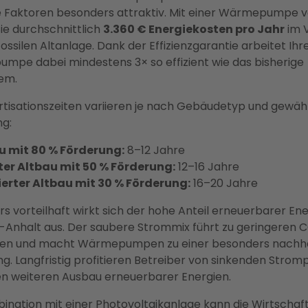
 Faktoren besonders attraktiv. Mit einer Wärmepumpe v
ie durchschnittlich
3.360 € Energiekosten pro Jahr
im V
 fossilen Altanlage. Dank der Effizienzgarantie arbeitet Ih
pe dabei mindestens 3× so effizient wie das bisherige
em.
tisationszeiten variieren je nach Gebäudetyp und gewäh
g:
 mit 80 % Förderung:
8–12 Jahre
ter Altbau mit 50 % Förderung:
12–16 Jahre
erter Altbau mit 30 % Förderung:
16–20 Jahre
s vorteilhaft wirkt sich der hohe Anteil erneuerbarer Ene
Anhalt aus. Der saubere Strommix führt zu geringeren 
nen und macht Wärmepumpen zu einer besonders nachha
ng. Langfristig profitieren Betreiber von sinkenden Strom
n weiteren Ausbau erneuerbarer Energien.
ination mit einer Photovoltaikanlage kann die Wirtschaft