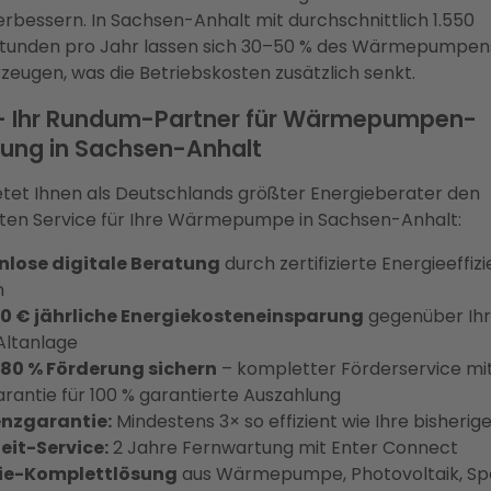
erbessern. In Sachsen-Anhalt mit durchschnittlich 1.550
tunden pro Jahr lassen sich 30–50 % des Wärmepumpe
rzeugen, was die Betriebskosten zusätzlich senkt.
 – Ihr Rundum-Partner für Wärmepumpen-
rung in Sachsen-Anhalt
etet Ihnen als Deutschlands größter Energieberater den
ten Service für Ihre Wärmepumpe in Sachsen-Anhalt:
nlose digitale Beratung
durch zertifizierte Energieeffiz
n
60 € jährliche Energiekosteneinsparung
gegenüber Ihr
 Altanlage
u 80 % Förderung sichern
– kompletter Förderservice mi
rantie für 100 % garantierte Auszahlung
enzgarantie:
Mindestens 3× so effizient wie Ihre bisherig
eit-Service:
2 Jahre Fernwartung mit Enter Connect
ie-Komplettlösung
aus Wärmepumpe, Photovoltaik, Sp