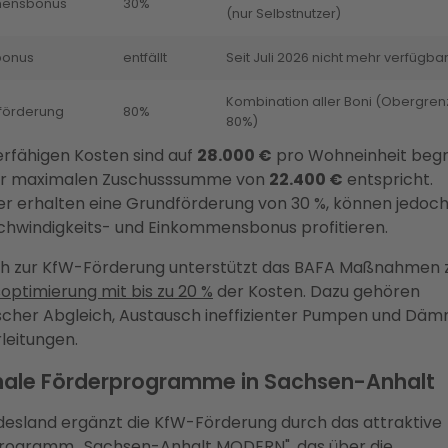
mensbonus
30%
(nur Selbstnutzer)
zbonus
entfällt
Seit Juli 2026 nicht mehr verfügba
Kombination aller Boni (Obergren
förderung
80%
80%)
erfähigen Kosten sind auf
28.000 €
pro Wohneinheit begr
er maximalen Zuschusssumme von
22.400 €
entspricht.
r erhalten eine Grundförderung von 30 %, können jedoch
hwindigkeits- und Einkommensbonus profitieren.
ich zur KfW-Förderung unterstützt das BAFA Maßnahmen 
optimierung mit bis zu 20 %
der Kosten. Dazu gehören
scher Abgleich, Austausch ineffizienter Pumpen und Dä
leitungen.
nale Förderprogramme in Sachsen-Anhalt
esland ergänzt die KfW-Förderung durch das attraktive
rogramm „Sachsen-Anhalt MODERN", das über die