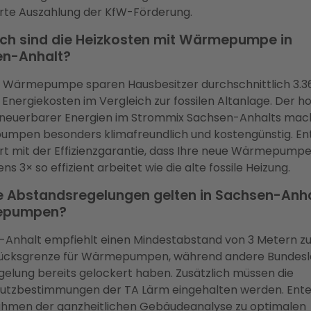
rte Auszahlung der KfW-Förderung.
ch sind die Heizkosten mit Wärmepumpe in
n-Anhalt?
r Wärmepumpe sparen Hausbesitzer durchschnittlich 3.3
e Energiekosten im Vergleich zur fossilen Altanlage. Der h
erneuerbarer Energien im Strommix Sachsen-Anhalts mac
mpen besonders klimafreundlich und kostengünstig. En
rt mit der Effizienzgarantie, dass Ihre neue Wärmepump
s 3× so effizient arbeitet wie die alte fossile Heizung.
 Abstandsregelungen gelten in Sachsen-Anha
epumpen?
Anhalt empfiehlt einen Mindestabstand von 3 Metern zu
ücksgrenze für Wärmepumpen, während andere Bundesl
gelung bereits gelockert haben. Zusätzlich müssen die
utzbestimmungen der TA Lärm eingehalten werden. Ente
ahmen der ganzheitlichen Gebäudeanalyse zu optimalen