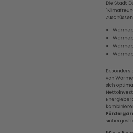
Die Stadt 
"Klimafreun
Zuschüssen
Wärmepu
Wärmep
Wärmep
Wärmep
Besonders a
von Wärmep
sich optima
Nettoinvest
Energiebera
kombinieren
Fördergar
sichergestel