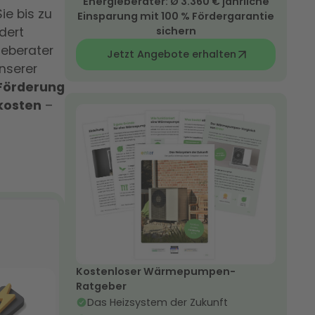
Energieberater: Ø 3.360 € jährliche
ie bis zu
Einsparung mit 100 % Fördergarantie
rdert
sichern
ieberater
Jetzt Angebote erhalten
unserer
-Förderung
ekosten
–
Kostenloser Wärmepumpen-
Ratgeber
Das Heizsystem der Zukunft