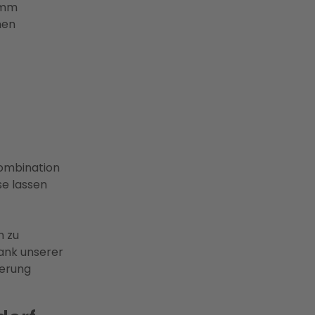
amm
hen
Kombination
e lassen
n zu
ank unserer
derung