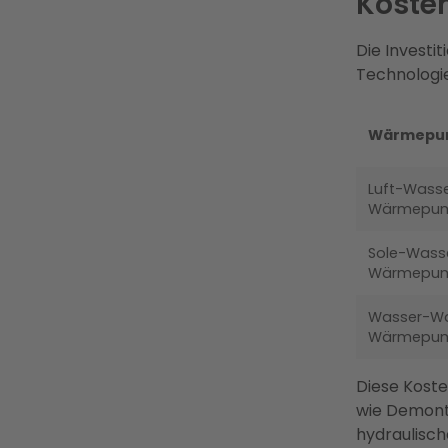
Koste
Die Investi
Technologie
Wärmepu
Luft-Wass
Wärmepu
Sole-Wass
Wärmepu
Wasser-Wa
Wärmepu
Diese Koste
wie Demonta
hydraulisch