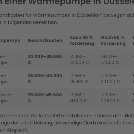
n einer Wärmepumpe in Düssel
tionskosten für Wärmepumpen in Düsseldorf bewegen sic
 in folgenden Bereichen:
Nach 30 %
Nach 50 %
mpentyp
Gesamtkosten
Förderung
Förderung
er-
20.000–35.000
14.000–
10.000–
mpe
€
24.500 €
17.500 €
er-
25.000–40.000
17.500–
12.500–
mpe
€
28.000 €
20.000 €
sser-
25.000–45.000
17.500–
12.500–
mpe
€
31.500 €
22.500 €
n beinhalten die komplette Installation inklusive aller N
ge der alten Heizung, notwendige Elektroinstallationen
en Abgleich.