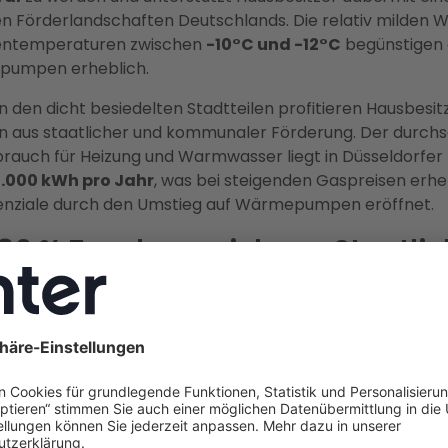
en Förderlandschaften Deutschlands. Die relativ milden W
ntemperaturen zwischen
-10°C und -12°C
begünstigen d
pumpen erheblich.
n den dicht besiedelten Stadtteilen profitieren Hausbesit
 aus staatlicher und kommunaler Förderung. Der durchsc
rauch für Heizung und Warmwasser liegt in Düsseldorfer
.000 kWh pro Jahr
, was bei steigenden Gaspreisen erhe
enziale durch den Umstieg auf Wärmepumpen eröffnet.
 80 % Zuschuss sichern: Staatli
rung für Wärmepumpen in Düss
zungsförderung (Zuschuss Nr. 458)
bietet Düsseldorfer
ern eine maximale Förderung von
80 %
der förderfähigen 
len förderfähigen Kosten von
28.000 €
entspricht dies e
dersumme von
22.400 €
pro Wohneinheit.