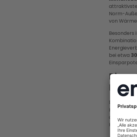
attraktivst
Norm-Auße
von Wärme
Besonders i
Kombination
Energieverb
bei etwa
30
Einsparpot
Bis zu
Förde
Die
KfW-Hei
Hausbesitz
den maxima
Höchstför