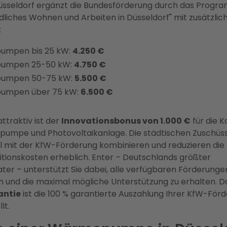
Düsseldorf ergänzt die Bundesförderung durch das Progr
dliches Wohnen und Arbeiten in Düsseldorf" mit zusätzlic
:
mpen bis 25 kW:
4.250 €
umpen 25-50 kW:
4.750 €
umpen 50-75 kW:
5.500 €
umpen über 75 kW:
6.500 €
ttraktiv ist der
Innovationsbonus von 1.000 €
für die 
umpe und Photovoltaikanlage. Die städtischen Zuschüss
l mit der KfW-Förderung kombinieren und reduzieren die
itionskosten erheblich. Enter – Deutschlands größter
ter – unterstützt Sie dabei, alle verfügbaren Förderunge
 und die maximal mögliche Unterstützung zu erhalten. D
antie
ist die 100 % garantierte Auszahlung Ihrer KfW-För
lt.