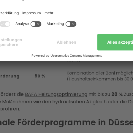
mponente
Fördersatz
Voraussetzungen
erung
30 %
Alle förderfähigen Wärmepu
Austausch funktionstüchtiger f
igkeitsbonus
16 %
Heizung
Selbstnutzer mit Haushaltse
nsbonus
40 % / 30 %
bis 30.000 € (40 %) bzw. 30.0
(30 %)
Kombination aller Boni möglic
örderung
80 %
(Haushaltseinkommen bis 30.
fördert die
BAFA Heizungsoptimierung
mit bis zu
20 %
Zusc
e Maßnahmen wie den hydraulischen Abgleich oder die
gsrohren.
nale Förderprogramme in Düsse