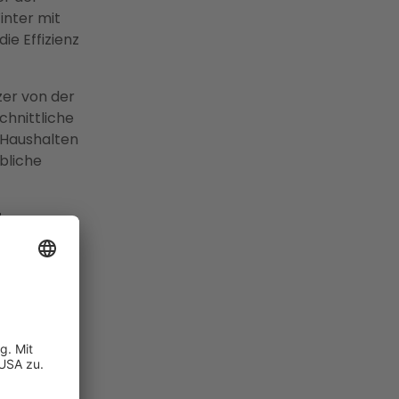
inter mit
ie Effizienz
zer von der
hnittliche
 Haushalten
bliche
che
eldorf
Kosten. Bei
iner