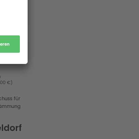
mpen
ossiler
inkommen
01–40.000 €
h
000 €)
huss für
 Dämmung
ldorf