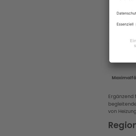
Förderko
Grundförd
Geschwind
Einkomme
Maximalf
Ergänzend 
begleitend
von Heizun
Regio