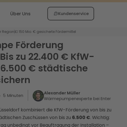
Über Uns
Kundenservice
er Region
💶 150 Mio. € gesicherte Fördermittel
e Förderung
 Bis zu 22.400 € KfW-
6.500 € städtische
sichern
Alexander Müller
5
Minuten
Wärmepumpenexperte bei Enter
sseldorf kombiniert die KfW-Förderung von bis zu
tädtischen Zuschüssen von bis zu
6.500 €
. Wichtig:
ag unbedingt vor Beauftragung der Installation –