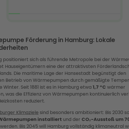
pumpe Förderung in Hamburg: Lokale
derheiten
positioniert sich als führende Metropole bei der Wärm
et Hauseigentümern eine der attraktivsten Förderlandsc
ands. Die maritime Lage der Hansestadt begünstigt den
nten Betrieb von Wärmepumpen durch gemäßigte Tempe
e Winter. Seit 1881 ist es in Hamburg etwa
1,7 °C
wärmer
, was die Effizienz von Wärmepumpen kontinuierlich ve
Heizkosten reduziert.
urger Klimaziele
sind besonders ambitioniert: Bis 2030 so
Wärmepumpen installiert
und der
CO₂-Ausstoß um 7
werden. Bis 2045 will Hamburg vollständig klimaneutral 