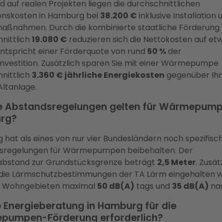
d auf realen Projekten liegen die durchschnittlichen
ionskosten in Hamburg bei
38.200 €
inklusive Installation 
aßnahmen. Durch die kombinierte staatliche Förderung
nittlich
19.080 €
reduzieren sich die Nettokosten auf e
 entspricht einer Förderquote von rund
50 %
der
vestition. Zusätzlich sparen Sie mit einer Wärmepumpe
nittlich
3.360 € jährliche Energiekosten
gegenüber Ihr
Altanlage.
 Abstandsregelungen gelten für Wärmepump
rg?
hat als eines von nur vier Bundesländern noch spezifisc
sregelungen für Wärmepumpen beibehalten. Der
abstand zur Grundstücksgrenze beträgt
2,5 Meter
. Zusät
die Lärmschutzbestimmungen der TA Lärm eingehalten 
en Wohngebieten maximal
50 dB(A)
tags und
35 dB(A)
nac
ne Energieberatung in Hamburg für die
pumpen-Förderung erforderlich?