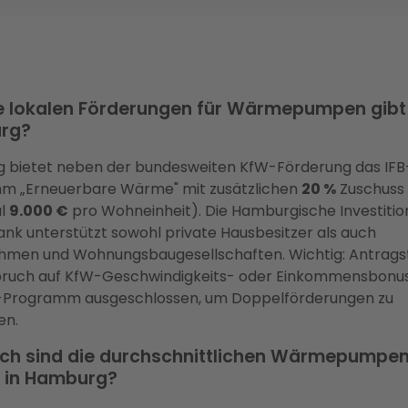
 lokalen Förderungen für Wärmepumpen gibt 
rg?
 bietet neben der bundesweiten KfW-Förderung das IFB
m „Erneuerbare Wärme" mit zusätzlichen
20 %
Zuschuss
al
9.000 €
pro Wohneinheit). Die Hamburgische Investitio
nk unterstützt sowohl private Hausbesitzer als auch
hmen und Wohnungsbaugesellschaften. Wichtig: Antragst
pruch auf KfW-Geschwindigkeits- oder Einkommensbonus
-Programm ausgeschlossen, um Doppelförderungen zu
en.
ch sind die durchschnittlichen Wärmepumpe
 in Hamburg?