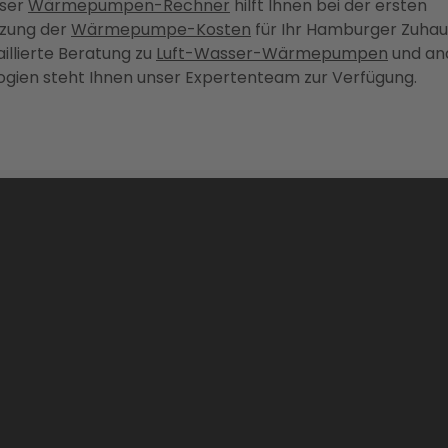
ser
Wärmepumpen-Rechner
hilft Ihnen bei der ersten
tzung der
Wärmepumpe-Kosten
für Ihr Hamburger Zuhau
aillierte Beratung zu
Luft-Wasser-Wärmepumpen
und an
gien steht Ihnen unser Expertenteam zur Verfügung.