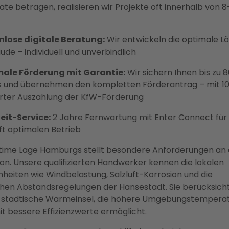
te betragen, realisieren wir Projekte oft innerhalb von 8
nlose digitale Beratung:
Wir entwickeln die optimale Lö
ude – individuell und unverbindlich
ale Förderung mit Garantie:
Wir sichern Ihnen bis zu 
s und übernehmen den kompletten Förderantrag – mit 1
erter Auszahlung der KfW-Förderung
eit-Service:
2 Jahre Fernwartung mit Enter Connect für
t optimalen Betrieb
time Lage Hamburgs stellt besondere Anforderungen an 
tion. Unsere qualifizierten Handwerker kennen die lokalen
eiten wie Windbelastung, Salzluft-Korrosion und die
chen Abstandsregelungen der Hansestadt. Sie berücksich
e städtische Wärmeinsel, die höhere Umgebungstempera
t bessere Effizienzwerte ermöglicht.