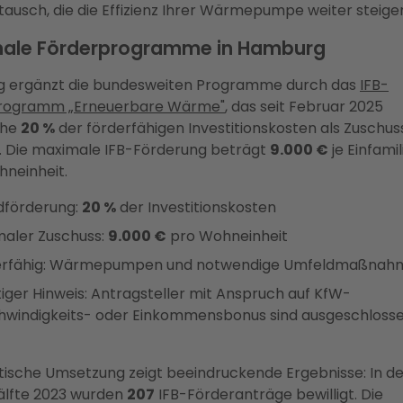
usch, die die Effizienz Ihrer Wärmepumpe weiter steiger
nale Förderprogramme in Hamburg
 ergänzt die bundesweiten Programme durch das
IFB-
rogramm „Erneuerbare Wärme"
, das seit Februar 2025
che
20 %
der förderfähigen Investitionskosten als Zuschus
. Die maximale IFB-Förderung beträgt
9.000 €
je Einfami
neinheit.
dförderung:
20 %
der Investitionskosten
aler Zuschuss:
9.000 €
pro Wohneinheit
erfähig: Wärmepumpen und notwendige Umfeldmaßnah
iger Hinweis: Antragsteller mit Anspruch auf KfW-
windigkeits- oder Einkommensbonus sind ausgeschloss
tische Umsetzung zeigt beeindruckende Ergebnisse: In de
älfte 2023 wurden
207
IFB-Förderanträge bewilligt. Die