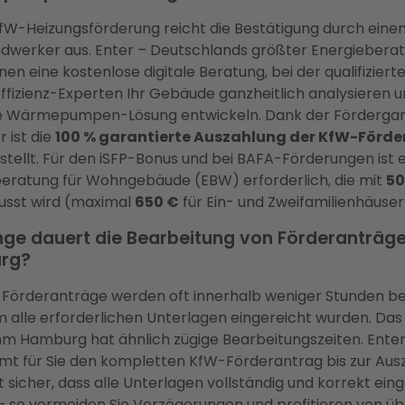
KfW-Heizungsförderung reicht die Bestätigung durch eine
werker aus. Enter – Deutschlands größter Energieberat
nen eine kostenlose digitale Beratung, bei der qualifiziert
ffizienz-Experten Ihr Gebäude ganzheitlich analysieren u
e Wärmepumpen-Lösung entwickeln. Dank der Fördergar
r ist die
100 % garantierte Auszahlung der KfW-Förd
stellt. Für den iSFP-Bonus und bei BAFA-Förderungen ist 
eratung für Wohngebäude (EBW) erforderlich, die mit
50
usst wird (maximal
650 €
für Ein- und Zweifamilienhäuser
nge dauert die Bearbeitung von Förderanträge
rg?
Förderanträge werden oft innerhalb weniger Stunden bewi
alle erforderlichen Unterlagen eingereicht wurden. Das
 Hamburg hat ähnlich zügige Bearbeitungszeiten. Ente
t für Sie den kompletten KfW-Förderantrag bis zur Aus
lt sicher, dass alle Unterlagen vollständig und korrekt ein
 so vermeiden Sie Verzögerungen und profitieren von ü