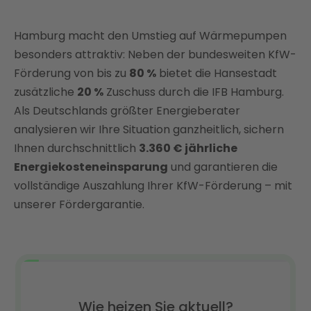
Besonderheiten
Bis zu 80 % Zuschuss sichern: Staatliche Förderung
Hamburg macht den Umstieg auf Wärmepumpen
für Wärmepumpen in Hamburg
besonders attraktiv: Neben der bundesweiten KfW-
Regionale Förderprogramme in Hamburg
Förderung von bis zu
80 %
bietet die Hansestadt
Kosten einer Wärmepumpe in Hamburg
zusätzliche
20 %
Zuschuss durch die IFB Hamburg.
Als Deutschlands größter Energieberater
Wirtschaftlichkeit und Amortisation
analysieren wir Ihre Situation ganzheitlich, sichern
Durchschnittlich 3.360 € jährliche
Ihnen durchschnittlich
3.360 € jährliche
Energiekosteneinsparung und maximale
Energiekosteneinsparung
und garantieren die
Förderung mit Enter: Installation und Handwerker in
vollständige Auszahlung Ihrer KfW-Förderung – mit
Hamburg
unserer Fördergarantie.
FAQ