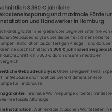
chnittlich 3.360 € jährliche
iekosteneinsparung und maximale Förderu
 Installation und Handwerker in Hamburg
schlands größter Energieberater begleitet Enter Sie von 
lichen Gebäudeanalyse über die perfekt dimensionierte
mpen-Installation
bis zur fertigen Anlage – und darüber
aren Sie durchschnittlich
3.360 € jährliche Energiekos
ch durchschnittlich 5.800 € durch unseren neutralen
vergleich:
eitliche Gebäudeanalyse:
Unser Energieeffizienz-Expe
rt Ihr Gebäude und findet die perfekt dimensionierte
mpe für Ihr Zuhause
enzgarantie:
Ihre neue Wärmepumpe arbeitet mindesten
 wie Ihre fossile Altanlage
le Installation:
Während die typischen Wartezeiten in