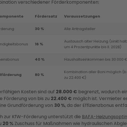
bination verschiedener Förderkomponenten:
komponente
Fördersatz
Voraussetzungen
rderung
30 %
Alle Antragsteller
Austausch alter Heizung (sinkt halb
ndigkeitsbonus
16 %
um 4 Prozentpunkte bis II. 2028)
mensbonus
40 %
Haushaltseinkommen bis 30.000 
Kombination aller Boni möglich (b
lförderung
80 %
zu 22.400 €)
erfähigen Kosten sind auf
28.000 €
begrenzt, wodurch ei
e Förderung von bis zu
22.400 €
möglich ist. Vermieter e
eine Grundförderung von
30 %
, da der Effizienzbonus entfal
ch zur KfW-Förderung unterstützt die
BAFA-Heizungsopti
zu
20 %
Zuschuss für Maßnahmen wie hydraulischen Abgle