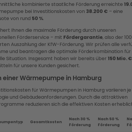
nittliche kombinierte staatliche Förderung erreichte
19.
mepumpe bei Investitionskosten von
38.200 €
– eine
uote von rund
50 %
.
chert Ihnen die maximale Förderung durch unseren
onellen Förderservice – mit
Fördergarantie
, also der 10
rten Auszahlung der KfW-Förderung. Wir prüfen alle ver
me und beantragen die optimale Förderkombination für 
elle Situation. Insgesamt haben wir bereits über
150 Mio. €
tteln für unsere Kunden gesichert.
n einer Wärmepumpe in Hamburg
stitionskosten für Wärmepumpen in Hamburg variieren je
gie und Gebäudeanforderungen. Durch die attraktiven
ogramme reduzieren sich die effektiven Kosten erheblic
Nach 30 %
Nach 50 %
Na
pumpentyp
Gesamtkosten
Förderung
Förderung
Fö