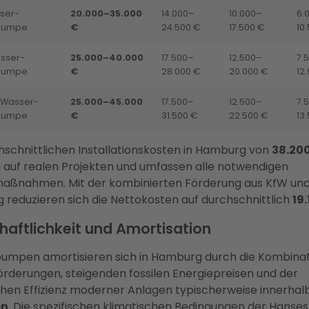
ser-
20.000–35.000
14.000–
10.000–
6.
pumpe
€
24.500 €
17.500 €
10
sser-
25.000–40.000
17.500–
12.500–
7.
pumpe
€
28.000 €
20.000 €
12
Wasser-
25.000–45.000
17.500–
12.500–
7.
pumpe
€
31.500 €
22.500 €
13
hschnittlichen Installationskosten in Hamburg von
38.20
 auf realen Projekten und umfassen alle notwendigen
aßnahmen. Mit der kombinierten Förderung aus KfW und
reduzieren sich die Nettokosten auf durchschnittlich
19
haftlichkeit und Amortisation
mpen amortisieren sich in Hamburg durch die Kombinat
rderungen, steigenden fossilen Energiepreisen und der
hen Effizienz moderner Anlagen typischerweise innerhal
en
. Die spezifischen klimatischen Bedingungen der Hanse