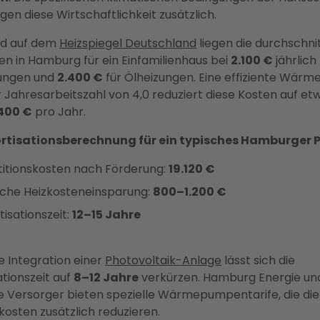
gen diese Wirtschaftlichkeit zusätzlich.
nd auf dem
Heizspiegel Deutschland
liegen die durchschni
en in Hamburg für ein Einfamilienhaus bei
2.100 €
jährlich 
ungen und
2.400 €
für Ölheizungen. Eine effiziente Wär
r Jahresarbeitszahl von 4,0 reduziert diese Kosten auf et
.400 €
pro Jahr.
rtisationsberechnung für ein typisches Hamburger P
titionskosten nach Förderung:
19.120 €
iche Heizkosteneinsparung:
800–1.200 €
isationszeit:
12–15 Jahre
e Integration einer
Photovoltaik-Anlage
lässt sich die
tionszeit auf
8–12 Jahre
verkürzen. Hamburg Energie un
e Versorger bieten spezielle Wärmepumpentarife, die die
kosten zusätzlich reduzieren.