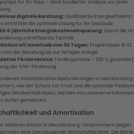
mpe für Ihr Haus – dank fundierter Analyse vor jeder
lung
enlose digitale Beratung:
Qualifizierte Energieeffizienz-
n ermitteln die optimale Lösung für Ihr Gebäude
360 € jährliche Energiekosteneinsparung:
Durch die ric
onierung und effiziente Technik
llation oft innerhalb von 30 Tagen:
Projektdauer 8–12
von der Beratung bis zur fertigen Anlage
letter Förderservice:
Fördergarantie – 100 % garantier
lung der KfW-Förderung
onderen Installationsherausforderungen in Mecklenburg
ern, wie der Schutz vor Frost und die optimale Position
figen Windverhältnissen, werden von unseren erfahrenen
n sicher gemeistert.
chaftlichkeit und Amortisation
der kälteren Winter in Mecklenburg-Vorpommern zeigen
mpen eine überzeugende Wirtschaftlichkeit. Die jährli