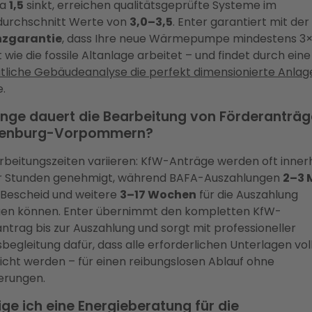
wa
1,5
sinkt, erreichen qualitätsgeprüfte Systeme im
durchschnitt Werte von
3,0–3,5
. Enter garantiert mit der
enzgarantie
, dass Ihre neue Wärmepumpe mindestens 3×
t wie die fossile Altanlage arbeitet – und findet durch eine
tliche Gebäudeanalyse die perfekt dimensionierte Anlag
.
ange dauert die Bearbeitung von Förderanträg
lenburg-Vorpommern?
rbeitungszeiten variieren: KfW-Anträge werden oft inner
r Stunden genehmigt, während BAFA-Auszahlungen
2–3 
 Bescheid und weitere
3–17 Wochen
für die Auszahlung
gen können. Enter übernimmt den kompletten KfW-
ntrag bis zur Auszahlung und sorgt mit professioneller
begleitung dafür, dass alle erforderlichen Unterlagen vol
icht werden – für einen reibungslosen Ablauf ohne
erungen.
ge ich eine Energieberatung für die