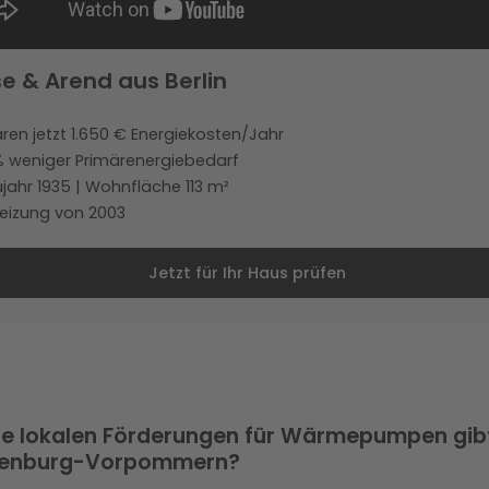
se & Arend aus Berlin
ren jetzt 1.650 € Energiekosten/Jahr
% weniger Primärenergiebedarf
jahr 1935 | Wohnfläche 113 m²
eizung von 2003
Jetzt für Ihr Haus prüfen
e lokalen Förderungen für Wärmepumpen gibt
lenburg-Vorpommern?