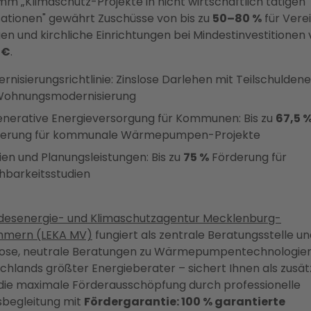
m „Klimaschutz-Projekte in nicht wirtschaftlich tätigen
ationen" gewährt Zuschüsse von bis zu
50–80 %
für Verei
gen und kirchliche Einrichtungen bei Mindestinvestitionen
 €
.
rnisierungsrichtlinie: Zinslose Darlehen mit Teilschuldene
Wohnungsmodernisierung
nerative Energieversorgung für Kommunen: Bis zu
67,5 
derung für kommunale Wärmepumpen-Projekte
ien und Planungsleistungen: Bis zu
75 %
Förderung für
barkeitsstudien
desenergie- und Klimaschutzagentur Mecklenburg-
mern (LEKA MV)
fungiert als zentrale Beratungsstelle un
lose, neutrale Beratungen zu Wärmepumpentechnologien
chlands größter Energieberater – sichert Ihnen als zusät
 die maximale Förderausschöpfung durch professionelle
sbegleitung mit
Fördergarantie: 100 % garantierte