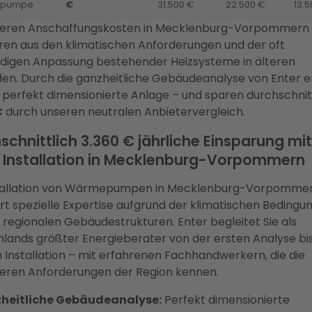
pumpe
€
31.500 €
22.500 €
13.5
heren Anschaffungskosten in Mecklenburg-Vorpommern
eren aus den klimatischen Anforderungen und der oft
digen Anpassung bestehender Heizsysteme in älteren
n. Durch die ganzheitliche Gebäudeanalyse von Enter e
e perfekt dimensionierte Anlage – und sparen durchschnit
€
durch unseren neutralen Anbietervergleich.
schnittlich 3.360 € jährliche Einsparung mit
: Installation in Mecklenburg-Vorpommern
stallation von Wärmepumpen in Mecklenburg-Vorpomme
rt spezielle Expertise aufgrund der klimatischen Bedingu
 regionalen Gebäudestrukturen. Enter begleitet Sie als
lands größter Energieberater von der ersten Analyse bis
n Installation – mit erfahrenen Fachhandwerkern, die die
eren Anforderungen der Region kennen.
heitliche Gebäudeanalyse:
Perfekt dimensionierte