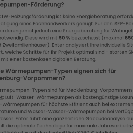
epumpen-Förderung?
 KfW-Heizungsförderung ist keine Energieberatung erforde
tätigung eines Fachhandwerkers genügt. Für den iSFP-Bo
örderungen ist jedoch eine Energieberatung für Wohnge
otwendig. Diese wird mit
50 %
bezuschusst (maximal
65
 Zweifamilienhäuser). Enter analysiert Ihre individuelle Si
t, welche Schritte für Ihr Projekt optimal sind – starten Si
 mit einer kostenlosen digitalen Beratung.
e Wärmepumpen-Typen eignen sich für
lenburg-Vorpommern?
rmepumpen-Typen sind für Mecklenburg-Vorpommern
et
: Luft-Wasser-Wärmepumpen als kostengünstige Lösung
-Wärmepumpen für höchste Effizienz auch bei extreme
aturen und Wasser-Wasser-Wärmepumpen bei verfüg
sser. Enter führt eine ganzheitliche Gebäudeanalyse du
lt die optimale Technologie für maximale
Jahresarbeitsz
aftlichkeit
– mit durchschnittlich 3.360 € jährlicher