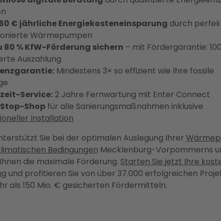
en
360 € jährliche Energiekosteneinsparung
durch perfek
ionierte Wärmepumpen
zu 80 % KfW-Förderung sichern
– mit Fördergarantie: 10
erte Auszahlung
ienzgarantie:
Mindestens 3× so effizient wie Ihre fossile
ge
zeit-Service:
2 Jahre Fernwartung mit Enter Connect
Stop-Shop
für alle Sanierungsmaßnahmen inklusive
oneller Installation
nterstützt Sie bei der optimalen Auslegung Ihrer
Wärmep
 klimatischen Bedingungen
Mecklenburg-Vorpommerns u
 Ihnen die maximale Förderung.
Starten Sie jetzt Ihre kos
ng
und profitieren Sie von über 37.000 erfolgreichen Proj
r als 150 Mio. € gesicherten Fördermitteln.