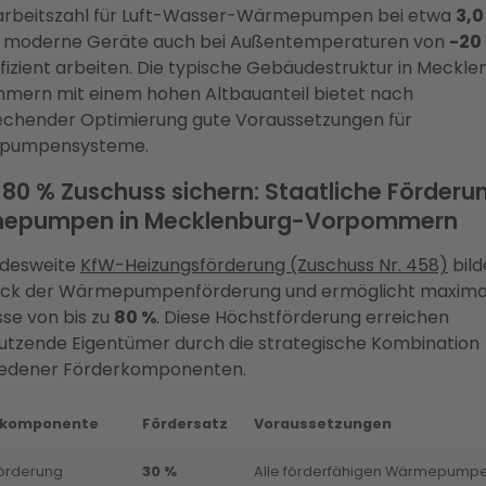
arbeitszahl für Luft-Wasser-Wärmepumpen bei etwa
3,0
 moderne Geräte auch bei Außentemperaturen von
-20
fizient arbeiten. Die typische Gebäudestruktur in Meckl
mern mit einem hohen Altbauanteil bietet nach
echender Optimierung gute Voraussetzungen für
pumpensysteme.
u 80 % Zuschuss sichern: Staatliche Förderun
epumpen in Mecklenburg-Vorpommern
ndesweite
KfW-Heizungsförderung (Zuschuss Nr. 458)
bild
ück der Wärmepumpenförderung und ermöglicht maxima
se von bis zu
80 %
. Diese Höchstförderung erreichen
utzende Eigentümer durch die strategische Kombination
iedener Förderkomponenten.
rkomponente
Fördersatz
Voraussetzungen
örderung
30 %
Alle förderfähigen Wärmepump