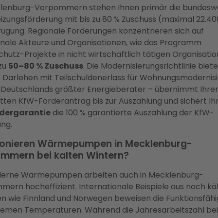
klenburg-Vorpommern stehen Ihnen primär die bundesw
zungsförderung mit bis zu 80 % Zuschuss (maximal 22.40
fügung. Regionale Förderungen konzentrieren sich auf
ale Akteure und Organisationen, wie das Programm
chutz-Projekte in nicht wirtschaftlich tätigen Organisati
 zu
50–80 % Zuschuss
. Die Modernisierungsrichtlinie biete
e Darlehen mit Teilschuldenerlass für Wohnungsmodernisi
 Deutschlands größter Energieberater – übernimmt Ihre
ten KfW-Förderantrag bis zur Auszahlung und sichert Ih
dergarantie
die 100 % garantierte Auszahlung der KfW-
ng.
ionieren Wärmepumpen in Mecklenburg-
mmern bei kalten Wintern?
derne Wärmepumpen arbeiten auch in Mecklenburg-
ern hocheffizient. Internationale Beispiele aus noch kä
n wie Finnland und Norwegen beweisen die Funktionsfähi
remen Temperaturen. Während die Jahresarbeitszahl be