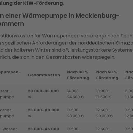
lung der KfW-Förderung
.
n einer Wärmepumpe in Mecklenburg-
ommern
estitionskosten für Wärmepumpen variieren je nach Tech
 spezifischen Anforderungen der norddeutschen Klimazo
d der kälteren Winter sind oft leistungsstärkere Systeme
rlich, die sich in den Gesamtkosten widerspiegeln.
epumpen-
Nach 30 %
Nach 50 %
Nac
Gesamtkosten
Förderung
Förderung
För
asser-
20.000–35.000
14.000–
10.000–
6.0
pumpe
€
24.500 €
17.500 €
10.5
asser-
25.000–40.000
17.500–
12.500–
7.5
pumpe
€
28.000 €
20.000 €
12.0
-Wasser-
25.000–45.000
17.500–
12.500–
7.5