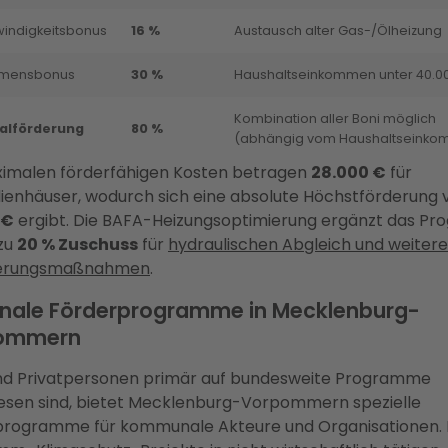
indigkeitsbonus
16 %
Austausch alter Gas-/Ölheizung
mmensbonus
30 %
Haushaltseinkommen unter 40.0
Kombination aller Boni möglich
alförderung
80 %
(abhängig vom Haushaltseinko
ximalen förderfähigen Kosten betragen
28.000 €
für
lienhäuser, wodurch sich eine absolute Höchstförderung 
 €
ergibt. Die BAFA-Heizungsoptimierung ergänzt das P
 zu
20 % Zuschuss
für
hydraulischen Abgleich und weitere
erungsmaßnahmen
.
nale Förderprogramme in Mecklenburg-
ommern
d Privatpersonen primär auf bundesweite Programme
esen sind, bietet Mecklenburg-Vorpommern spezielle
programme für kommunale Akteure und Organisationen.