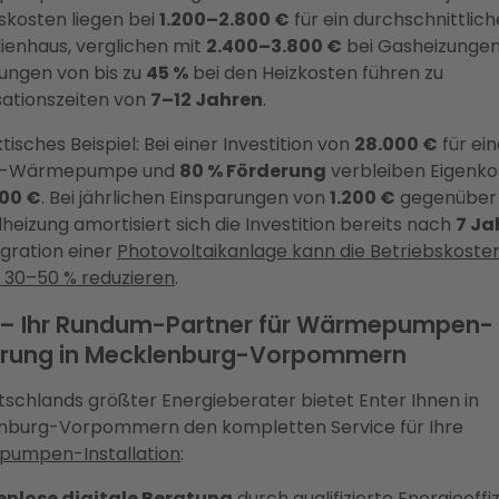
skosten liegen bei
1.200–2.800 €
für ein durchschnittlich
lienhaus, verglichen mit
2.400–3.800 €
bei Gasheizungen
ungen von bis zu
45 %
bei den Heizkosten führen zu
ationszeiten von
7–12 Jahren
.
tisches Beispiel: Bei einer Investition von
28.000 €
für ein
r-Wärmepumpe und
80 % Förderung
verbleiben Eigenko
600 €
. Bei jährlichen Einsparungen von
1.200 €
gegenüber
lheizung amortisiert sich die Investition bereits nach
7 Ja
egration einer
Photovoltaikanlage kann die Betriebskoste
 30–50 % reduzieren
.
 – Ihr Rundum-Partner für Wärmepumpen-
erung in Mecklenburg-Vorpommern
tschlands größter Energieberater bietet Enter Ihnen in
nburg-Vorpommern den kompletten Service für Ihre
umpen-Installation
:
enlose digitale Beratung
durch qualifizierte Energieeffi