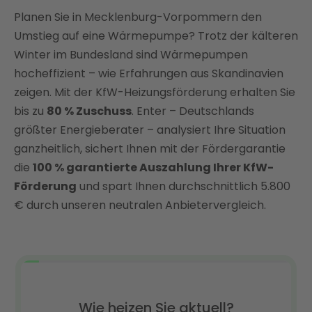
Bis zu 80 % Zuschuss sichern: Staatliche Förderung
Planen Sie in Mecklenburg-Vorpommern den
für Wärmepumpen in Mecklenburg-Vorpommern
Umstieg auf eine Wärmepumpe? Trotz der kälteren
Regionale Förderprogramme in Mecklenburg-
Winter im Bundesland sind Wärmepumpen
Vorpommern
hocheffizient – wie Erfahrungen aus Skandinavien
Kosten einer Wärmepumpe in Mecklenburg-
zeigen. Mit der KfW-Heizungsförderung erhalten Sie
Vorpommern
bis zu
80 % Zuschuss
. Enter – Deutschlands
Durchschnittlich 3.360 € jährliche Einsparung mit
größter Energieberater – analysiert Ihre Situation
Enter: Installation in Mecklenburg-Vorpommern
ganzheitlich, sichert Ihnen mit der Fördergarantie
die
Wirtschaftlichkeit und Amortisation
100 % garantierte Auszahlung Ihrer KfW-
Förderung
und spart Ihnen durchschnittlich 5.800
Enter – Ihr Rundum-Partner für Wärmepumpen-
€ durch unseren neutralen Anbietervergleich.
Förderung in Mecklenburg-Vorpommern
FAQ