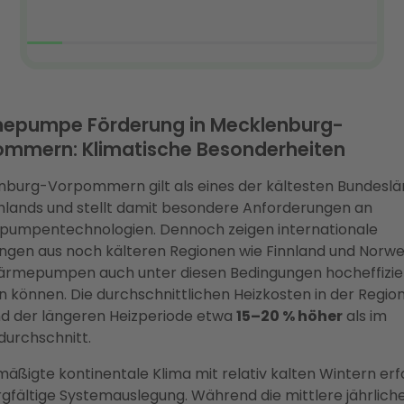
epumpe Förderung in Mecklenburg-
mmern: Klimatische Besonderheiten
burg-Vorpommern gilt als eines der kältesten Bundesl
lands und stellt damit besondere Anforderungen an
umpentechnologien. Dennoch zeigen internationale
ngen aus noch kälteren Regionen wie Finnland und Norw
ärmepumpen auch unter diesen Bedingungen hocheffizie
n können. Die durchschnittlichen Heizkosten in der Region
d der längeren Heizperiode etwa
15–20 % höher
als im
urchschnitt.
äßigte kontinentale Klima mit relativ kalten Wintern erf
rgfältige Systemauslegung. Während die mittlere jährlich