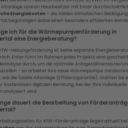
n Altanlage sparen Hausbesitzer mit Enter durchschnittli
liche Energiekosten
– die milden klimatischen Bedingung
al begünstigen dabei einen besonders effizienten Betrie
ige ich für die Wärmepumpenförderung in
rtal eine Energieberatung?
 KfW-Heizungsförderung ist keine separate Energieberat
rlich. Enter führt im Rahmen jedes Projekts eine ganzheitl
eanalyse durch, um die optimale Anlagendimensionierun
ustellen – so arbeitet Ihre neue Wärmepumpe mindesten
t wie die fossile Altanlage (Effizienzgarantie). Starten Sie 
er kostenlosen digitalen Beratung, bei der Ihre individuelle
n analysiert wird.
ange dauert die Bearbeitung von Förderanträg
rtal?
rbeitungszeiten für KfW-Förderanträge liegen aktuell be
Wochen
von der Antragstellung bis zum Zuwendungsbesch