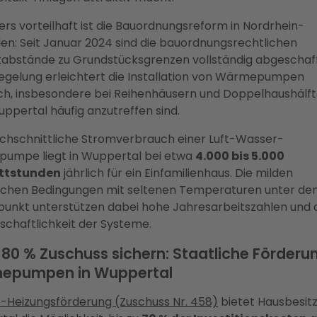
rs vorteilhaft ist die Bauordnungsreform in Nordrhein-
en: Seit Januar 2024 sind die bauordnungsrechtlichen
abstände zu Grundstücksgrenzen vollständig abgeschaff
egelung erleichtert die Installation von Wärmepumpen
ch, insbesondere bei Reihenhäusern und Doppelhaushälft
Wuppertal häufig anzutreffen sind.
chschnittliche Stromverbrauch einer Luft-Wasser-
umpe liegt in Wuppertal bei etwa
4.000 bis 5.000
ttstunden
jährlich für ein Einfamilienhaus. Die milden
ischen Bedingungen mit seltenen Temperaturen unter d
punkt unterstützen dabei hohe Jahresarbeitszahlen und 
tschaftlichkeit der Systeme.
u 80 % Zuschuss sichern: Staatliche Förderun
epumpen in Wuppertal
-Heizungsförderung (Zuschuss Nr. 458)
bietet Hausbesitz