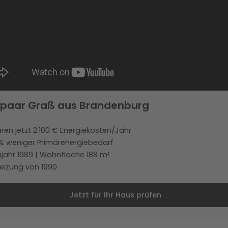
paar Graß aus Brandenburg
ren jetzt 2.100 € Energiekosten/Jahr
% weniger Primärenergiebedarf
jahr 1989 | Wohnfläche 188 m²
eizung von 1990
Jetzt für Ihr Haus prüfen