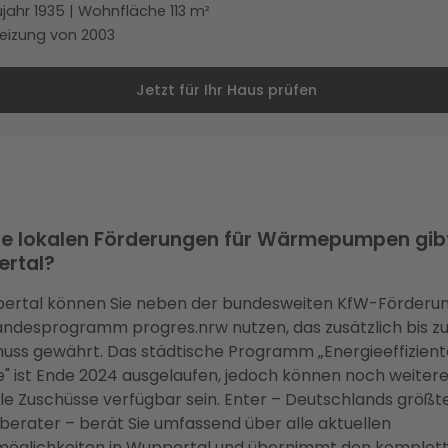
jahr 1935 | Wohnfläche 113 m²
eizung von 2003
Jetzt für Ihr Haus prüfen
e lokalen Förderungen für Wärmepumpen gibt
rtal?
pertal können Sie neben der bundesweiten KfW-Förderu
desprogramm progres.nrw nutzen, das zusätzlich bis z
uss gewährt. Das städtische Programm „Energieeffizient
" ist Ende 2024 ausgelaufen, jedoch können noch weiter
le Zuschüsse verfügbar sein. Enter – Deutschlands größt
berater – berät Sie umfassend über alle aktuellen
möglichkeiten in Wuppertal und übernimmt den komplet