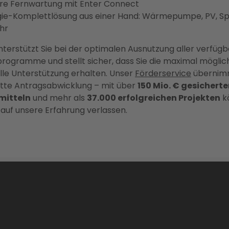
re Fernwartung mit Enter Connect
gie-Komplettlösung aus einer Hand: Wärmepumpe, PV, Sp
hr
nterstützt Sie bei der optimalen Ausnutzung aller verfüg
rogramme und stellt sicher, dass Sie die maximal möglic
elle Unterstützung erhalten. Unser
Förderservice
übernimm
tte Antragsabwicklung – mit über
150 Mio. € gesichert
mitteln
und mehr als
37.000 erfolgreichen Projekten
k
h auf unsere Erfahrung verlassen.