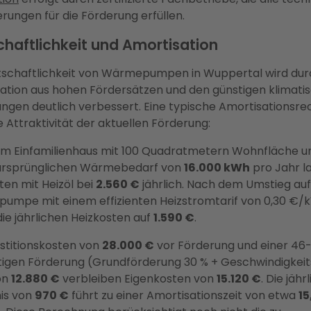
rungen für die Förderung erfüllen.
chaftlichkeit und Amortisation
tschaftlichkeit von Wärmepumpen in Wuppertal wird dur
tion aus hohen Fördersätzen und den günstigen klimati
ngen deutlich verbessert. Eine typische Amortisationsr
ie Attraktivität der aktuellen Förderung:
em Einfamilienhaus mit 100 Quadratmetern Wohnfläche u
ursprünglichen Wärmebedarf von
16.000 kWh
pro Jahr l
ten mit Heizöl bei
2.560 €
jährlich. Nach dem Umstieg auf
umpe mit einem effizienten Heizstromtarif von 0,30 €/
die jährlichen Heizkosten auf
1.590 €
.
estitionskosten von
28.000 €
vor Förderung und einer 46
igen Förderung (Grundförderung 30 % + Geschwindigkei
on
12.880 €
verbleiben Eigenkosten von
15.120 €
. Die jähr
is von
970 €
führt zu einer Amortisationszeit von etwa
15