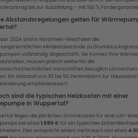
derantrag bis zur Auszahlung – mit 100 % Fördergarantie
e Abstandsregelungen gelten für Wärmepum
rtal?
nuar 2024 sind in Nordrhein-Westfalen die
nungsrechtlichen Mindestabstände zu Grundstücksgrenz
umpen vollständig abgeschafft. Sie können Ihre Wär
l aufstellen, müssen jedoch weiterhin die
onsschutzrechtlichen Vorschriften bezüglich Lärmschutz
n. Ein Abstand von 30 bis 50 Zentimetern zur Hauswand i
minimierung empfehlenswert.
ch sind die typischen Heizkosten mit einer
pumpe in Wuppertal?
ertal liegen die jährlichen Stromkosten für eine Luft-Wa
pumpe bei etwa
1.590 €
für ein typisches Einfamilienhaus
tmetern. Dies entspricht einem Verbrauch von etwa
4.0
kWh
bei einem Heizstromtarif von 0,30 €/kWh. Im Verglei