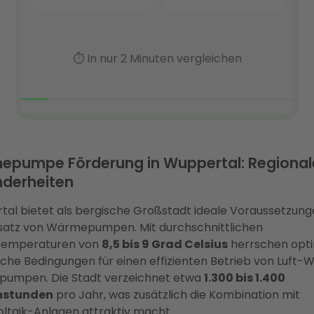
pumpe Förderung in Wuppertal: Regional
derheiten
al bietet als bergische Großstadt ideale Voraussetzung
satz von Wärmepumpen. Mit durchschnittlichen
temperaturen von
8,5 bis 9 Grad Celsius
herrschen opt
sche Bedingungen für einen effizienten Betrieb von Luft-
umpen. Die Stadt verzeichnet etwa
1.300 bis 1.400
nstunden
pro Jahr, was zusätzlich die Kombination mit
ltaik-Anlagen attraktiv macht.