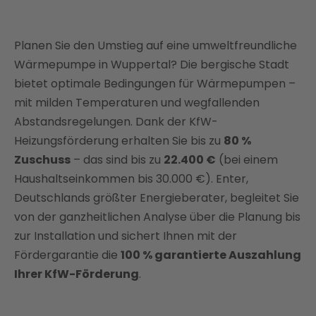
Besonderheiten
Bis zu 80 % Zuschuss sichern: Staatliche Förderung
Planen Sie den Umstieg auf eine umweltfreundliche
für Wärmepumpen in Wuppertal
Wärmepumpe in Wuppertal? Die bergische Stadt
Regionale Förderprogramme in Wuppertal
bietet optimale Bedingungen für Wärmepumpen –
Kosten einer Wärmepumpe in Wuppertal
mit milden Temperaturen und wegfallenden
Abstandsregelungen. Dank der KfW-
Durchschnittlich 3.360 € jährlich sparen:
Heizungsförderung erhalten Sie bis zu
80 %
Installation mit Enter in Wuppertal
Zuschuss
– das sind bis zu
22.400 €
(bei einem
Wirtschaftlichkeit und Amortisation
Haushaltseinkommen bis 30.000 €). Enter,
Enter – Ihr Rundum-Partner für Wärmepumpen-
Deutschlands größter Energieberater, begleitet Sie
Förderung in Wuppertal
von der ganzheitlichen Analyse über die Planung bis
FAQ
zur Installation und sichert Ihnen mit der
Fördergarantie die
100 % garantierte Auszahlung
Ihrer KfW-Förderung
.