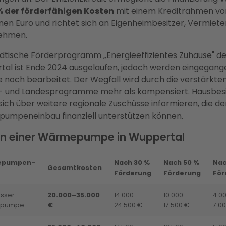
% der förderfähigen Kosten
mit einem Kreditrahmen von
ionen Euro und richtet sich an Eigenheimbesitzer, Vermiete
ehmen.
dtische Förderprogramm „Energieeffizientes Zuhause" de
al ist Ende 2024 ausgelaufen, jedoch werden eingegan
 noch bearbeitet. Der Wegfall wird durch die verstärkte
- und Landesprogramme mehr als kompensiert. Hausbesi
 sich über weitere regionale Zuschüsse informieren, die d
umpeneinbau finanziell unterstützen können.
n einer Wärmepumpe in Wuppertal
epumpen-
Nach 30 %
Nach 50 %
Nac
Gesamtkosten
Förderung
Förderung
För
asser-
20.000–35.000
14.000–
10.000–
4.0
pumpe
€
24.500 €
17.500 €
7.0