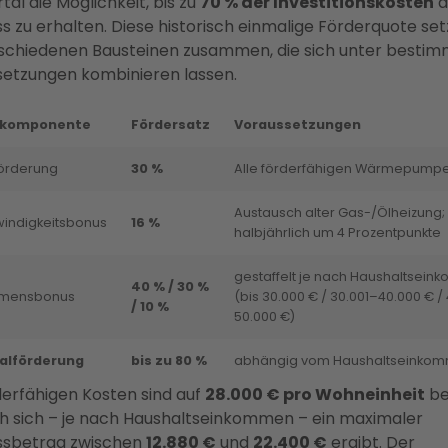
al die Möglichkeit, bis zu
70 % der Investitionskosten
a
s zu erhalten. Diese historisch einmalige Förderquote set
schiedenen Bausteinen zusammen, die sich unter besti
etzungen kombinieren lassen.
rkomponente
Fördersatz
Voraussetzungen
örderung
30 %
Alle förderfähigen Wärmepump
Austausch alter Gas-/Ölheizung; 
indigkeitsbonus
16 %
halbjährlich um 4 Prozentpunkte
gestaffelt je nach Haushaltsei
40 % / 30 %
mmensbonus
(bis 30.000 € / 30.001–40.000 € /
/ 10 %
50.000 €)
alförderung
bis zu 80 %
abhängig vom Haushaltseinko
derfähigen Kosten sind auf
28.000 € pro Wohneinheit
be
 sich – je nach Haushaltseinkommen – ein maximaler
ssbetrag zwischen
12.880 €
und
22.400 €
ergibt. Der