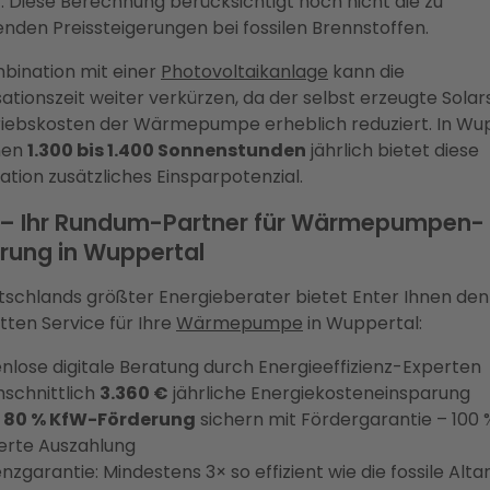
n
. Diese Berechnung berücksichtigt noch nicht die zu
nden Preissteigerungen bei fossilen Brennstoffen.
bination mit einer
Photovoltaikanlage
kann die
ationszeit weiter verkürzen, da der selbst erzeugte Sola
riebskosten der Wärmepumpe erheblich reduziert. In Wu
nen
1.300 bis 1.400 Sonnenstunden
jährlich bietet diese
tion zusätzliches Einsparpotenzial.
 – Ihr Rundum-Partner für Wärmepumpen-
rung in Wuppertal
tschlands größter Energieberater bietet Enter Ihnen den
ten Service für Ihre
Wärmepumpe
in Wuppertal:
nlose digitale Beratung durch Energieeffizienz-Experten
schnittlich
3.360 €
jährliche Energiekosteneinsparung
u
80 % KfW-Förderung
sichern mit Fördergarantie – 100 
erte Auszahlung
enzgarantie: Mindestens 3× so effizient wie die fossile Alt