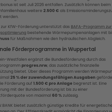
nzbonus ist seit Juli 2026 entfallen. Zusätzlich können beim
Einfamilienhaus weitere
2.500 €
als Emissionsminderungsz
t werden.
l zur KfW-Förderung unterstützt das
BAFA-Programm zur
gsoptimierung
bestehende Wärmepumpenanlagen mit bi
huss
für Maßnahmen wie den hydraulischen Abgleich.
nale Förderprogramme in Wuppertal
in-Westfalen ergänzt die Bundesförderung durch das
sprogramm
progres.nrw
, das zusätzliche finanzielle
tützung bietet. Über dieses Programm werden Wärmep
ximal
25 % der zuwendungsfähigen Ausgaben
geförde
ie Förderung auf
1.500 € pro Anlage
begrenzt ist. Eine
rung mit der Bundesförderung ist bis zu einer
förderquote von maximal
60 %
zulässig.
.BANK bietet zusätzlich günstige Kredite für energetisch
ngen an. Der Effizienzkredit ermöglicht die Finanzierung v