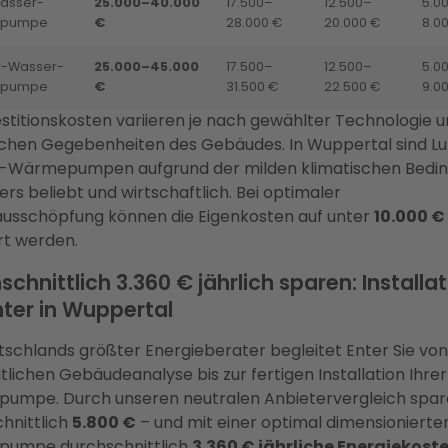
asser-
25.000–40.000
17.500–
12.500–
5.0
pumpe
€
28.000 €
20.000 €
8.0
-Wasser-
25.000–45.000
17.500–
12.500–
5.0
pumpe
€
31.500 €
22.500 €
9.0
estitionskosten variieren je nach gewählter Technologie 
schen Gegebenheiten des Gebäudes. In Wuppertal sind Lu
-Wärmepumpen aufgrund der milden klimatischen Bedi
rs beliebt und wirtschaftlich. Bei optimaler
usschöpfung können die Eigenkosten auf unter
10.000 €
rt werden.
chnittlich 3.360 € jährlich sparen: Installa
nter in Wuppertal
tschlands größter Energieberater begleitet Enter Sie von
tlichen Gebäudeanalyse bis zur fertigen Installation Ihrer
umpe. Durch unseren neutralen Anbietervergleich spar
hnittlich
5.800 €
– und mit einer optimal dimensionierte
umpe durchschnittlich
3.360 € jährliche Energiekost