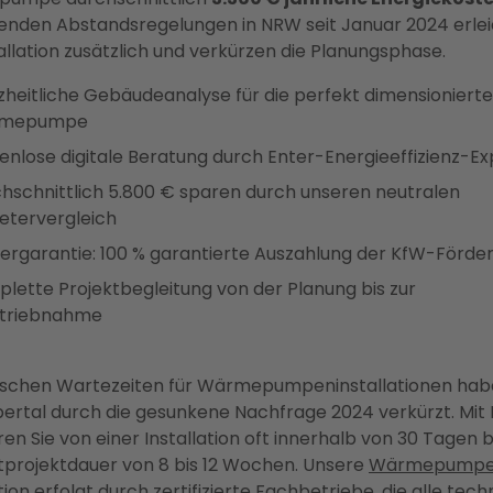
enden Abstandsregelungen in NRW seit Januar 2024 erle
tallation zusätzlich und verkürzen die Planungsphase.
heitliche Gebäudeanalyse für die perfekt dimensionierte
mepumpe
enlose digitale Beratung durch Enter-Energieeffizienz-E
hschnittlich 5.800 € sparen durch unseren neutralen
etervergleich
ergarantie: 100 % garantierte Auszahlung der KfW-Förde
lette Projektbegleitung von der Planung bis zur
etriebnahme
ischen Wartezeiten für Wärmepumpeninstallationen hab
ertal durch die gesunkene Nachfrage 2024 verkürzt. Mit 
eren Sie von einer Installation oft innerhalb von 30 Tagen b
projektdauer von 8 bis 12 Wochen. Unsere
Wärmepumpe
tion
erfolgt durch zertifizierte Fachbetriebe, die alle tec