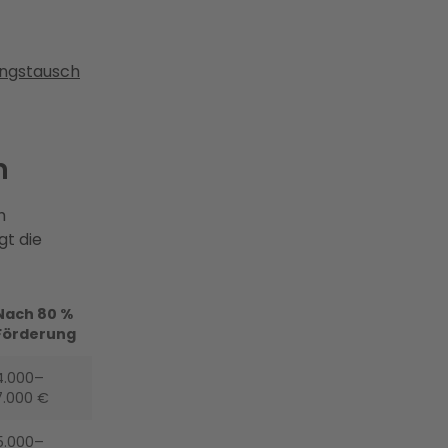
ungstausch
n
h
gt die
Nach 80 %
Förderung
4.000–
7.000 €
5.000–