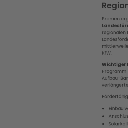
Regio
Bremen erg
Landesför
regionalen 
Landesförde
mittlerweil
KfW.
Wichtiger 
Programm n
Aufbau-Bank
verlängerte
Förderfähi
Einbau 
Anschlu
Solarko