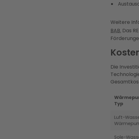
Austausc
Weitere Inf
BAB.
Das RE
Förderungen
Koste
Die Investi
Technologie
Gesamtkost
Wärmepu
Typ
Luft-Wass
Wärmepu
Sole-Wass