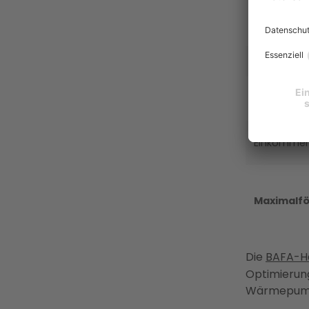
Förderko
Grundförd
Geschwind
Einkomme
Maximalf
Die
BAFA-He
Optimierung
Wärmepumpe