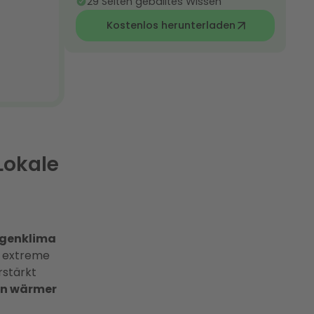
29 Seiten geballtes Wissen
Kostenlos herunterladen
Lokale
genklima
a extreme
rstärkt
vin wärmer