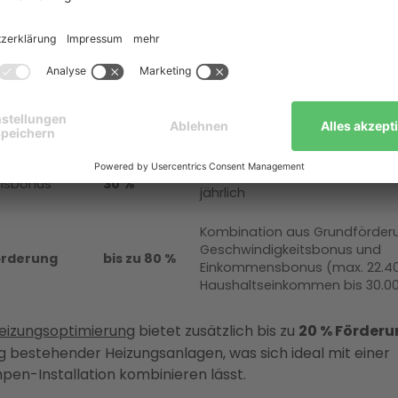
mponente
Fördersatz
Voraussetzungen
erung
30 %
Alle klimafreundlichen Heizun
Heizungstausch, sinkt seit Juli 
igkeitsbonus
16 %
halbjährlich um 4 Prozentpunkt
Haushaltseinkommen unter 40
nsbonus
30 %
jährlich
Kombination aus Grundförder
Geschwindigkeitsbonus und
örderung
bis zu 80 %
Einkommensbonus (max. 22.40
Haushaltseinkommen bis 30.0
izungsoptimierung
bietet zusätzlich bis zu
20 % Förder
 bestehender Heizungsanlagen, was sich ideal mit einer
n-Installation kombinieren lässt.