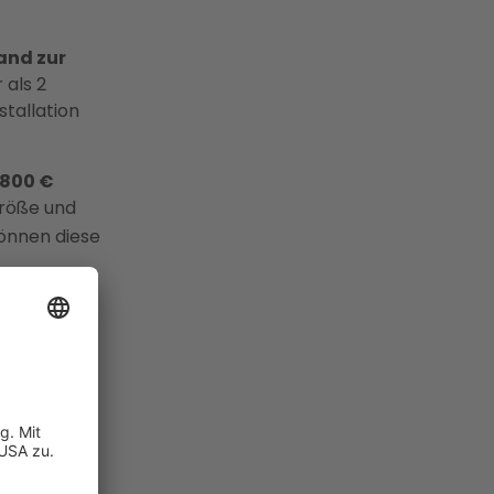
and zur
 als 2
stallation
.800 €
größe und
önnen diese
che
men
t der
n
 %
addieren