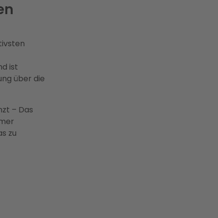
en
tivsten
d ist
ung über die
nzt – Das
emer
as zu