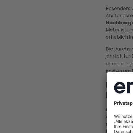
Besonders v
Abstandsre
Nachbarg
Meter ist un
erheblich i
Die durchsc
jährlich fü
dem energet
Kosten um 
Bis zu
Förde
Die
KfW-Hei
Wärmepumpe
modulares S
kann.