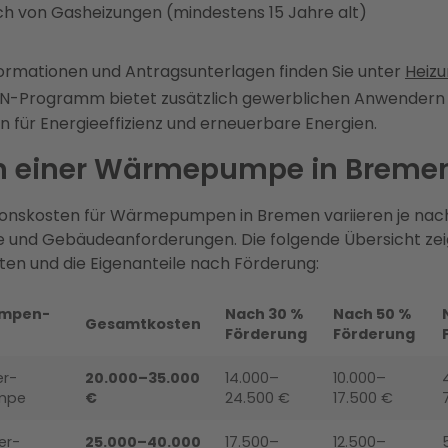
h von Gasheizungen (mindestens 15 Jahre alt)
ormationen und Antragsunterlagen finden Sie unter
Heiz
N-Programm bietet zusätzlich gewerblichen Anwendern
 für Energieeffizienz und erneuerbare Energien.
n einer Wärmepumpe in Breme
tionskosten für Wärmepumpen in Bremen variieren je nac
 und Gebäudeanforderungen. Die folgende Übersicht zei
en und die Eigenanteile nach Förderung:
mpen-
Nach 30 %
Nach 50 %
Gesamtkosten
Förderung
Förderung
er-
20.000–35.000
14.000–
10.000–
mpe
€
24.500 €
17.500 €
er-
25.000–40.000
17.500–
12.500–