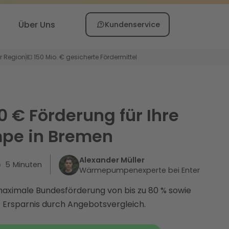
Über Uns
Kundenservice
er Region
💶 150 Mio. € gesicherte Fördermittel
0 € Förderung für Ihre
e in Bremen
Alexander Müller
5
Minuten
Wärmepumpenexperte bei Enter
 maximale Bundesförderung von bis zu 80 % sowie
€ Ersparnis durch Angebotsvergleich.