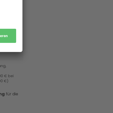
gsanlagen
2026
e bis 2028
.000 €
ung,
0 € bei
00 €)
ung
für die