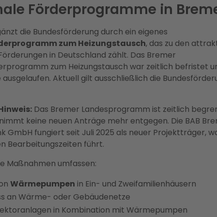
nale Förderprogramme in Brem
änzt die Bundesförderung durch ein eigenes
derprogramm zum Heizungstausch
, das zu den attrak
Förderungen in Deutschland zählt. Das Bremer
rprogramm zum Heizungstausch war zeitlich befristet un
e ausgelaufen. Aktuell gilt ausschließlich die Bundesförder
Hinweis:
Das Bremer Landesprogramm ist zeitlich begre
immt keine neuen Anträge mehr entgegen. Die BAB Br
 GmbH fungiert seit Juli 2025 als neuer Projektträger, w
n Bearbeitungszeiten führt.
ge Maßnahmen umfassen:
von
Wärmepumpen
in Ein- und Zweifamilienhäusern
ss an Wärme- oder Gebäudenetze
llektoranlagen in Kombination mit Wärmepumpen