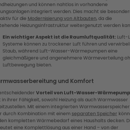
dheizungen und können nahtlos in vorhandene
zungsanlagen integriert werden. Dies macht sie besonder
aktiv für die
Modernisierung von Altbauten
, da die
tehende Heizungsinfrastruktur weitergenutzt werden kan
Ein wichtiger Aspekt ist die Raumluftqualität:
Luft-L
Systeme können zu trockener Luft führen und verwirbel
Staub, während Luft-Wasser-Wärmepumpen eine
gleichmäßigere und angenehmere Wärmeverteilung o
Luftbewegung bieten.
rmwasserbereitung und Komfort
 entscheidender
Vorteil von Luft-Wasser-Wärmepum
t in ihrer Fähigkeit, sowohl Heizung als auch Warmwasser
eitzustellen. Mit einem integrierten Warmwasserspeicher
r durch Kombination mit einem
separaten Speicher
könn
 den kompletten Wärmebedarf eines Haushalts decken. D
eutet eine Komplettlösung aus einer Hand – von der