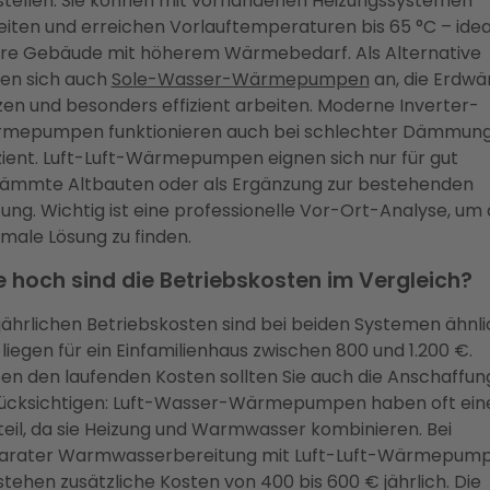
stellen. Sie können mit vorhandenen Heizungssystemen
eiten und erreichen Vorlauftemperaturen bis 65 °C – ideal
ere Gebäude mit höherem Wärmebedarf. Als Alternative
ten sich auch
Sole-Wasser-Wärmepumpen
an, die Erdw
zen und besonders effizient arbeiten. Moderne Inverter-
mepumpen funktionieren auch bei schlechter Dämmun
izient. Luft-Luft-Wärmepumpen eignen sich nur für gut
ämmte Altbauten oder als Ergänzung zur bestehenden
ung. Wichtig ist eine professionelle Vor-Ort-Analyse, um 
imale Lösung zu finden.
 hoch sind die Betriebskosten im Vergleich?
 jährlichen Betriebskosten sind bei beiden Systemen ähnli
liegen für ein Einfamilienhaus zwischen 800 und 1.200 €.
en den laufenden Kosten sollten Sie auch die Anschaffun
ücksichtigen: Luft-Wasser-Wärmepumpen haben oft ein
teil, da sie Heizung und Warmwasser kombinieren. Bei
arater Warmwasserbereitung mit Luft-Luft-Wärmepum
tehen zusätzliche Kosten von 400 bis 600 € jährlich. Die