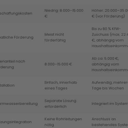
Niedrig: 8.000–15.000
Höher: 20.000–35.0
schaffungskosten
€
€ (vor Förderung)
Bis zu 80 % KfW-
Meist nicht
Zuschuss (max. 22.
aatliche Förderung
förderfähig
€, abhängig vom
Haushaltseinkomm
Ab ca. 5.000 €,
genanteil nach
8.000–15.000 €
abhängig vom
rderung
Haushaltseinkomm
Einfach, innerhalb
Aufwendig, mehrer
tallation
eines Tages
Tage bis Wochen
Separate Lösung
rmwasserbereitung
Integriert im Syste
erforderlich
Keine Rohrleitungen
Anschluss an
izungsintegration
nötig
bestehendes Syst