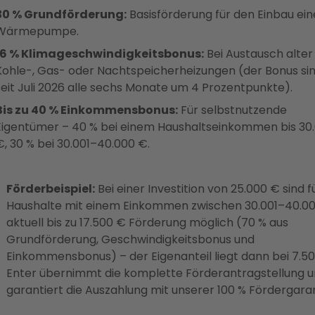
30 % Grundförderung:
Basisförderung für den Einbau ein
Wärmepumpe.
16 % Klimageschwindigkeitsbonus:
Bei Austausch alter 
Kohle-, Gas- oder Nachtspeicherheizungen (der Bonus sin
seit Juli 2026 alle sechs Monate um 4 Prozentpunkte).
Bis zu 40 % Einkommensbonus:
Für selbstnutzende
Eigentümer – 40 % bei einem Haushaltseinkommen bis 30
€, 30 % bei 30.001–40.000 €.
Förderbeispiel:
Bei einer Investition von 25.000 € sind f
Haushalte mit einem Einkommen zwischen 30.001–40.0
aktuell bis zu 17.500 € Förderung möglich (70 % aus
Grundförderung, Geschwindigkeitsbonus und
Einkommensbonus) – der Eigenanteil liegt dann bei 7.50
Enter übernimmt die komplette Förderantragstellung 
garantiert die Auszahlung mit unserer 100 % Fördergaran