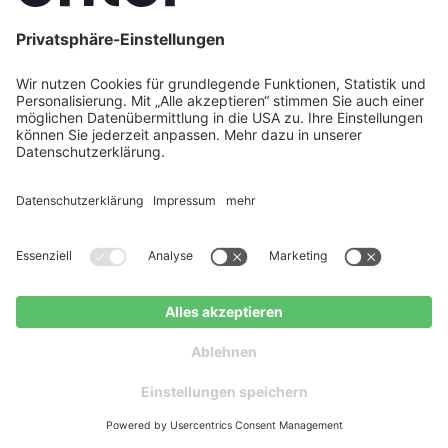
6. August 2026
Direktvermarktung Photovoltaik: Jetzt
installieren oder bis 2027 warten?
Direktvermarktung oder Einspeisevergütung?
Erfahren Sie, was der Kabinettsbeschluss zur EEG-
Jetzt Angebote erhalten
Kostenloser Ratgeber
Reform 2027 für Ihre PV-Anlage bedeutet.