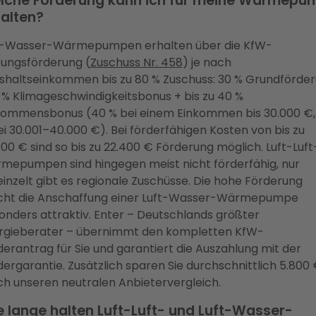
lche Förderung kann ich für meine Wärmepu
alten?
t-Wasser-Wärmepumpen erhalten über die KfW-
zungsförderung (
Zuschuss Nr. 458
) je nach
shaltseinkommen bis zu 80 % Zuschuss: 30 % Grundförde
6 % Klimageschwindigkeitsbonus + bis zu 40 %
kommensbonus (40 % bei einem Einkommen bis 30.000 €,
i 30.001–40.000 €). Bei förderfähigen Kosten von bis zu
00 € sind so bis zu 22.400 € Förderung möglich. Luft-Luft
mepumpen sind hingegen meist nicht förderfähig, nur
einzelt gibt es regionale Zuschüsse. Die hohe Förderung
ht die Anschaffung einer Luft-Wasser-Wärmepumpe
onders attraktiv. Enter – Deutschlands größter
rgieberater – übernimmt den kompletten KfW-
derantrag für Sie und garantiert die Auszahlung mit der
ergarantie. Zusätzlich sparen Sie durchschnittlich 5.800
ch unseren neutralen Anbietervergleich.
 lange halten Luft-Luft- und Luft-Wasser-