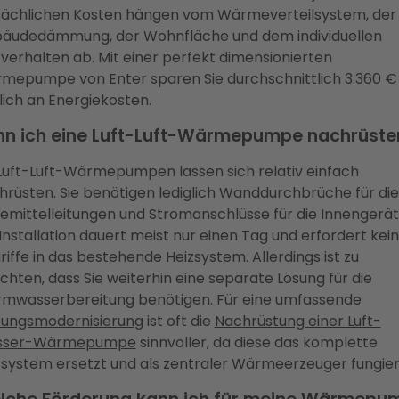
sächlichen Kosten hängen vom Wärmeverteilsystem, der
äudedämmung, der Wohnfläche und dem individuellen
zverhalten ab. Mit einer perfekt dimensionierten
mepumpe von Enter sparen Sie durchschnittlich 3.360 €
lich an Energiekosten.
nn ich eine Luft-Luft-Wärmepumpe nachrüste
 Luft-Luft-Wärmepumpen lassen sich relativ einfach
hrüsten. Sie benötigen lediglich Wanddurchbrüche für die
temittelleitungen und Stromanschlüsse für die Innengerät
Installation dauert meist nur einen Tag und erfordert kei
riffe in das bestehende Heizsystem. Allerdings ist zu
chten, dass Sie weiterhin eine separate Lösung für die
mwasserbereitung benötigen. Für eine umfassende
zungsmodernisierung
ist oft die
Nachrüstung einer Luft-
sser-Wärmepumpe
sinnvoller, da diese das komplette
zsystem ersetzt und als zentraler Wärmeerzeuger fungier