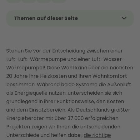
Themen auf dieser Seite
Das Thema kurz und kompakt
Luft-Luft-Wärmepumpe vs. Luft-Wasser-
Wärmepumpe: Die wichtigsten Unterschiede im
Stehen Sie vor der Entscheidung zwischen einer
Vergleich
Luft-Luft-Wärmepumpe und einer Luft-Wasser-
Luft-Luft-Wärmepumpe vs. Luft-Wasser-
Wärmepumpe? Diese Wahl kann über die nächsten
Wärmepumpe: Vor- und Nachteile im Überblick
20 Jahre Ihre Heizkosten und Ihren Wohnkomfort
Fazit: Enter findet die passende Wärmepumpe für
bestimmen. Während beide Systeme die Außenluft
Ihr Zuhause
als Energiequelle nutzen, unterscheiden sie sich
FAQ
grundlegend in ihrer Funktionsweise, den Kosten
und dem Einsatzbereich. Als Deutschlands größter
Energieberater mit über 37.000 erfolgreichen
Projekten zeigen wir Ihnen die entscheidenden
Unterschiede und helfen dabei,
die richtige