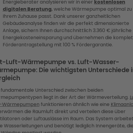
Energieberater analysieren wir in einer
kostenlosen
digitalen Beratung
, welche Wärmepumpe optimal zu
Ihrem Zuhause passt. Dank unserer ganzheitlichen
Gebäudeanalyse finden wir die perfekt dimensionierte
Anlage, sichern Ihnen durchschnittlich 3.360 € jährliche
Energiekosteneinsparung und übernehmen die komplet
Förderantragstellung mit 100 % Fördergarantie.
ft-Luft-Wärmepumpe vs. Luft-Wasser-
rmepumpe: Die wichtigsten Unterschiede 
rgleich
 fundamentale Unterschied zwischen beiden
mepumpentypen liegt in der Art der Wärmeverteilung.
L
t-Wärmepumpen
funktionieren ähnlich wie eine
Klimaanl
 erwärmen die Raumluft direkt und verteilen diese über
tilatoren oder Luftauslässe im Raum. Das System arbeite
e Wasserleitungen und benötigt lediglich Innengeräte, di
 Wänden montiert werden.