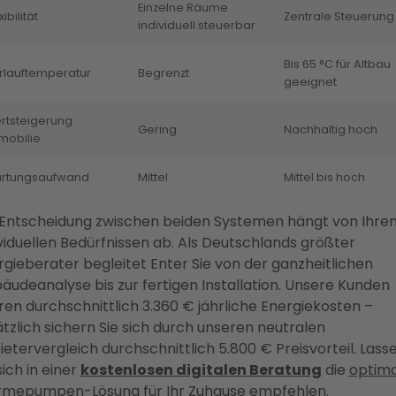
Einzelne Räume
xibilität
Zentrale Steuerung
individuell steuerbar
Bis 65 °C für Altbau
rlauftemperatur
Begrenzt
geeignet
rtsteigerung
Gering
Nachhaltig hoch
mobilie
rtungsaufwand
Mittel
Mittel bis hoch
 Entscheidung zwischen beiden Systemen hängt von Ihre
viduellen Bedürfnissen ab. Als Deutschlands größter
rgieberater begleitet Enter Sie von der ganzheitlichen
äudeanalyse bis zur fertigen Installation. Unsere Kunden
ren durchschnittlich 3.360 € jährliche Energiekosten –
tzlich sichern Sie sich durch unseren neutralen
etervergleich durchschnittlich 5.800 € Preisvorteil. Lass
sich in einer
kostenlosen digitalen Beratung
die
optima
mepumpen-Lösung
für Ihr Zuhause empfehlen.