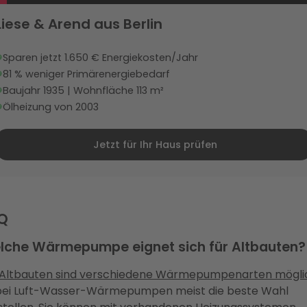
Liese & Arend aus Berlin
Sparen jetzt 1.650 € Energiekosten/Jahr
81 % weniger Primärenergiebedarf
Baujahr 1935 | Wohnfläche 113 m²
Ölheizung von 2003
Jetzt für Ihr Haus prüfen
Q
lche Wärmepumpe eignet sich für Altbauten?
Altbauten sind verschiedene Wärmepumpenarten mögli
ei Luft-Wasser-Wärmepumpen meist die beste Wahl