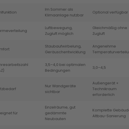
Im Sommer als
lfunktion
Optional verfügbar
Klimaanlage nutzbar
Luftbewegung,
Gleichmäßig ohne
rmeverteilung
Zugluft möglich
Zugluft
Staubaufwirbelung,
Angenehme
mfort
Geräuschentwicklung
Temperaturverteil
hresarbeitszahl
3,5–4,0 bei optimalen
3,0–4,5
AZ)
Bedingungen
Außengerät +
Nur Wandgeräte
atzbedarf
Technikraum
sichtbar
erforderlich
Einzelräume, gut
Komplette Gebäud
eignet für
gedämmte
Altbau-Sanierung
Neubauten