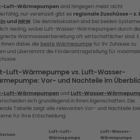
t-Luft-Wärmepumpen
sind hingegen meist nicht
erfähig, nur vereinzelt gibt es
regionale Zuschüsse – z. B
lin
und
NRW
. Die Betriebskosten sind bei beiden System
lich niedrig, wobei Luft-Wasser-Wärmepumpen durch di
egrierte Warmwasserbereitung oft wirtschaftlicher sind. E
t Ihnen dabei, die
beste Wärmepumpe
für Ihr Zuhause zu
den und übernimmt die Förderantragstellung für maximal
chüsse.
ft-Luft-Wärmepumpe vs. Luft-Wasser-
rmepumpe: Vor- und Nachteile im Überbli
t-Luft-Wärmepumpen
und
Luft-Wasser-Wärmepum
erscheiden sich grundlegend in ihren Eigenschaften. Die
gende Tabelle zeigt alle relevanten Vor- und Nachteile be
teme für Ihre Entscheidung:
Luft-Luft-
Luft-Wasser-
iterium
Wärmepumpe
Wärmepumpe