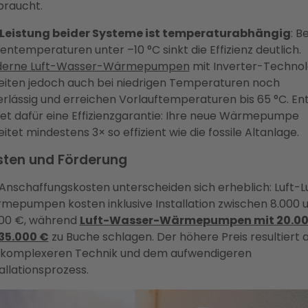
braucht.
 Leistung beider Systeme ist temperaturabhängig
: Be
ntemperaturen unter –10 °C sinkt die Effizienz deutlich.
erne Luft-Wasser-Wärmepumpen
mit Inverter-Technol
eiten jedoch auch bei niedrigen Temperaturen noch
erlässig und erreichen Vorlauftemperaturen bis 65 °C. En
tet dafür eine Effizienzgarantie: Ihre neue Wärmepumpe
itet mindestens 3× so effizient wie die fossile Altanlage.
sten und Förderung
 Anschaffungskosten unterscheiden sich erheblich: Luft-L
mepumpen kosten inklusive Installation zwischen 8.000 
000 €, während
Luft-Wasser-Wärmepumpen mit 20.0
 35.000 €
zu Buche schlagen. Der höhere Preis resultiert 
 komplexeren Technik und dem aufwendigeren
allationsprozess.