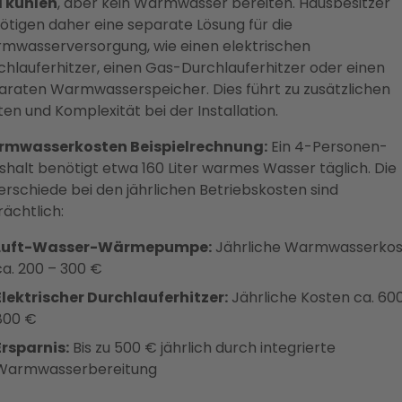
 kühlen
, aber kein Warmwasser bereiten. Hausbesitzer
ötigen daher eine separate Lösung für die
mwasserversorgung, wie einen elektrischen
chlauferhitzer, einen Gas-Durchlauferhitzer oder einen
araten Warmwasserspeicher. Dies führt zu zusätzlichen
en und Komplexität bei der Installation.
mwasserkosten Beispielrechnung:
Ein 4-Personen-
shalt benötigt etwa 160 Liter warmes Wasser täglich. Die
erschiede bei den jährlichen Betriebskosten sind
ächtlich:
Luft-Wasser-Wärmepumpe:
Jährliche Warmwasserkos
ca. 200 – 300 €
Elektrischer Durchlauferhitzer:
Jährliche Kosten ca. 60
800 €
Ersparnis:
Bis zu 500 € jährlich durch integrierte
Warmwasserbereitung