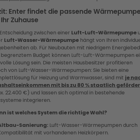
zit: Enter findet die passende Wärmepump
 Ihr Zuhause
 Entscheidung zwischen einer
Luft-Luft-Wärmepumpe
u
er
Luft-Wasser-Wärmepumpe
hängt von Ihren individu
ebenheiten ab. Für Neubauten mit niedrigem Energiebed
 begrenztem Budget können Luft-Luft-Wärmepumpen e
volle Lösung sein. Die meisten Hausbesitzer profitieren
och von Luft-Wasser-Wärmepumpen: Sie bieten eine
plettlösung für Heizung und Warmwasser, sind mit
je na
shaltseinkommen mit bis zu 80 % staatlich geförder
x. 22.400 €) und lassen sich optimal in bestehende
zsysteme integrieren.
n ist welches System die richtige Wahl?
Altbau-Sanierung:
Luft-Wasser-Wärmepumpen durch
Kompatibilität mit vorhandenen Heizkörpern.