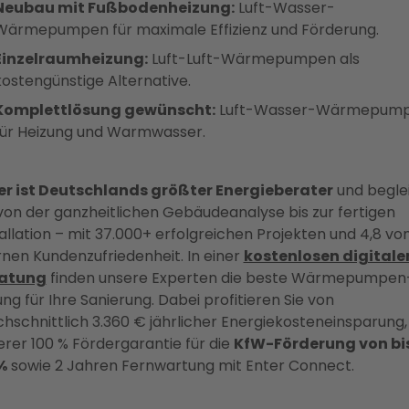
Neubau mit Fußbodenheizung:
Luft-Wasser-
Wärmepumpen für maximale Effizienz und Förderung.
Einzelraumheizung:
Luft-Luft-Wärmepumpen als
kostengünstige Alternative.
Komplettlösung gewünscht:
Luft-Wasser-Wärmepum
für Heizung und Warmwasser.
er ist Deutschlands größter Energieberater
und begle
 von der ganzheitlichen Gebäudeanalyse bis zur fertigen
allation – mit 37.000+ erfolgreichen Projekten und 4,8 vo
rnen Kundenzufriedenheit. In einer
kostenlosen digitale
atung
finden unsere Experten die beste Wärmepumpen
ng für Ihre Sanierung. Dabei profitieren Sie von
chschnittlich 3.360 € jährlicher Energiekosteneinsparung,
erer 100 % Fördergarantie für die
KfW-Förderung von bis
%
sowie 2 Jahren Fernwartung mit Enter Connect.