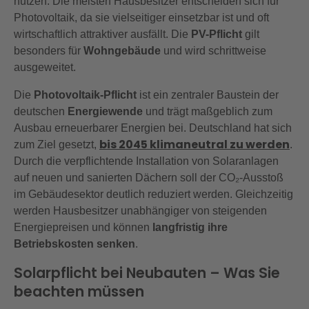
nutzen. Die meisten Hausbesitzer entscheiden sich für
Photovoltaik, da sie vielseitiger einsetzbar ist und oft
wirtschaftlich attraktiver ausfällt. Die
PV-Pflicht
gilt
besonders für
Wohngebäude
und wird schrittweise
ausgeweitet.
Die
Photovoltaik-Pflicht
ist ein zentraler Baustein der
deutschen
Energiewende
und trägt maßgeblich zum
Ausbau erneuerbarer Energien bei. Deutschland hat sich
bis 2045 klimaneutral zu werden
zum Ziel gesetzt,
.
Durch die verpflichtende Installation von Solaranlagen
auf neuen und sanierten Dächern soll der CO₂-Ausstoß
im Gebäudesektor deutlich reduziert werden. Gleichzeitig
werden Hausbesitzer unabhängiger von steigenden
Energiepreisen und können
langfristig ihre
Betriebskosten senken
.
Solarpflicht bei Neubauten – Was Sie
beachten müssen