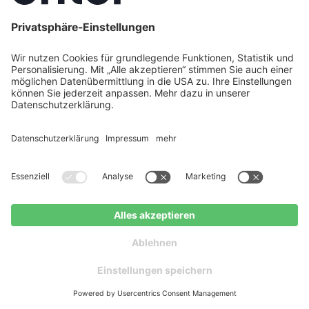
Solarpflicht?
Trotz der gesetzlichen Verpflichtung können Sie
KfW-
verschiedene Förderungen nutzen: Der
Förderkredit 270
bietet zinsgünstige Finanzierung für
Photovoltaik-Anlagen. Viele Bundesländer und
Förderprogramme
Kommunen haben eigene
mit
direkten Zuschüssen. In Nordrhein-Westfalen gibt es
beispielsweise den „progres.nrw"-Zuschuss, Bayern
fördert Batteriespeicher zusätzlich. Auch die
Einspeisevergütung nach dem Erneuerbare-Energien-
Gesetz bleibt bestehen. Enter übernimmt den kompletten
Förderservice für Sie – von der Antragstellung bis zur
Auszahlung. Mit der Fördergarantie erhalten Sie die 100
% garantierte Auszahlung der KfW-Förderung für Ihre
Solaranlage.
Jetzt kostenlos beraten
Kostenloser
lassen
Ratgeber