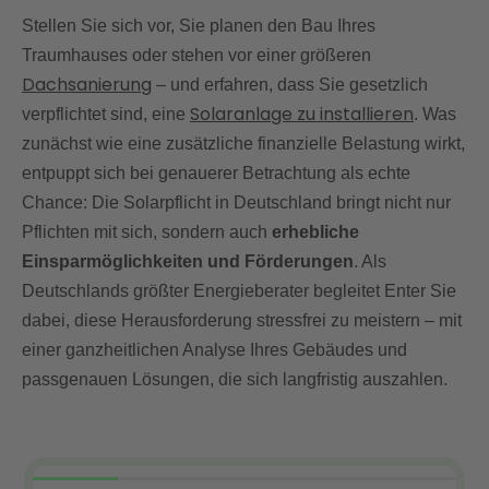
Solarpflicht bei Neubauten – Was Sie beachten
Stellen Sie sich vor, Sie planen den Bau Ihres
müssen
Traumhauses oder stehen vor einer größeren
Dachsanierung
Solarpflicht – Technische Anforderungen
– und erfahren, dass Sie gesetzlich
Solaranlage zu installieren
verpflichtet sind, eine
. Was
Dachsanierung mit Solarpflicht – Neue Regelungen
zunächst wie eine zusätzliche finanzielle Belastung wirkt,
2025
entpuppt sich bei genauerer Betrachtung als echte
Ausnahmen von der Solarpflicht
Chance: Die Solarpflicht in Deutschland bringt nicht nur
Fazit: So erfüllen Sie die Solarpflicht optimal mit
Pflichten mit sich, sondern auch
erhebliche
Enter
Einsparmöglichkeiten und Förderungen
. Als
FAQ
Deutschlands größter Energieberater begleitet Enter Sie
dabei, diese Herausforderung stressfrei zu meistern – mit
einer ganzheitlichen Analyse Ihres Gebäudes und
passgenauen Lösungen, die sich langfristig auszahlen.