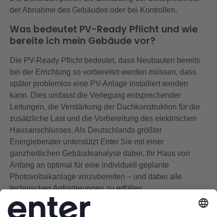
der Abnahme des Gebäudes oder bei Kontrollen.
Was bedeutet PV-Ready Pflicht und wie
bereite ich mein Gebäude vor?
Die PV-Ready Pflicht bedeutet, dass Neubauten bereits
bei der Errichtung so vorbereitet werden müssen, dass
später problemlos eine PV-Anlage installiert werden
kann. Dies umfasst die Verlegung entsprechender
Leitungen, die Verstärkung der Dachkonstruktion für die
zusätzliche Last und die Vorbereitung des elektrischen
Hausanschlusses. Als Deutschlands größter
Energieberater unterstützt Enter Sie mit einer
ganzheitlichen Gebäudeanalyse dabei, Ihr Haus von
Anfang an optimal für eine individuell geplante
Photovoltaikanlage vorzubereiten – und dabei alle
technischen Anforderungen zu erfüllen.
Welche Förderungen gibt es für die