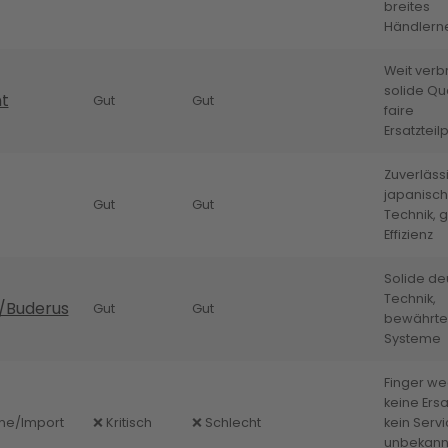
breites
Händlern
Weit verbr
solide Qua
nt
Gut
Gut
faire
Ersatzteil
Zuverläss
japanisc
Gut
Gut
Technik, 
Effizienz
Solide de
Technik,
/Buderus
Gut
Gut
bewährte
Systeme
Finger we
keine Ersa
e/Import
❌ Kritisch
❌ Schlecht
kein Servi
unbekann