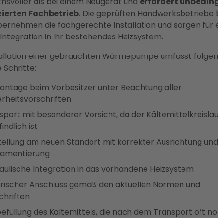
hsvoller als bei einem Neugerät und
erfordert unbeding
zierten Fachbetrieb
. Die geprüften Handwerksbetriebe 
bernehmen die fachgerechte Installation und sorgen für 
 Integration in Ihr bestehendes Heizsystem.
tallation einer gebrauchten Wärmepumpe umfasst folge
 Schritte:
ntage beim Vorbesitzer unter Beachtung aller
erheitsvorschriften
sport mit besonderer Vorsicht, da der Kältemittelkreislau
ndlich ist
tellung am neuen Standort mit korrekter Ausrichtung und
amentierung
aulische Integration in das vorhandene Heizsystem
trischer Anschluss gemäß den aktuellen Normen und
chriften
efüllung des Kältemittels, die nach dem Transport oft n