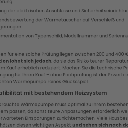
erung
ung der elektrischen Anschlüsse und Sicherheitseinricht
andsbewertung der Wärmetauscher auf Verschleiß und
gerungen
mentation von Typenschild, Modellnummer und Serien
ten für eine solche Prüfung liegen zwischen 200 und 400 
tion lohnt sich jedoch
, da sie das Risiko teurer Reparatu
m Kauf erheblich reduziert. Machen Sie die technische P
ingung für Ihren Kauf – ohne Fachprüfung ist der Erwerb e
hten Wärmepumpe reines Glücksspiel.
tibilität mit bestehendem Heizsystem
ebrauchte Wärmepumpe muss optimal zu Ihrem bestehe
tem passen, da sonst teure Anpassungen erforderlich we
 erwarteten Einsparungen zunichtemachen. Viele Hausbes
hätzen diesen wichtigen Aspekt
und sehen sich nach 