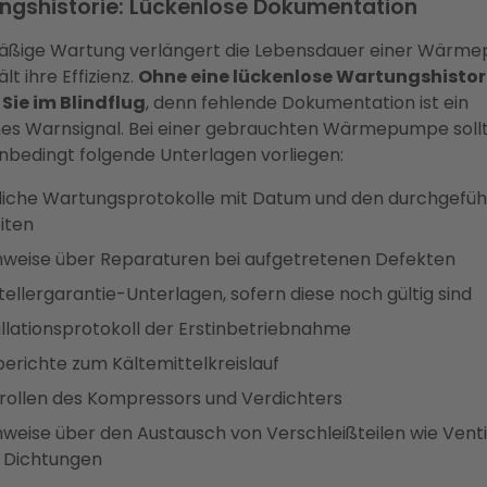
ngshistorie: Lückenlose Dokumentation
ßige Wartung verlängert die Lebensdauer einer Wärm
lt ihre Effizienz.
Ohne eine lückenlose Wartungshistor
Sie im Blindflug
, denn fehlende Dokumentation ist ein
hes Warnsignal. Bei einer gebrauchten Wärmepumpe soll
nbedingt folgende Unterlagen vorliegen:
liche Wartungsprotokolle mit Datum und den durchgefüh
iten
weise über Reparaturen bei aufgetretenen Defekten
tellergarantie-Unterlagen, sofern diese noch gültig sind
allationsprotokoll der Erstinbetriebnahme
berichte zum Kältemittelkreislauf
rollen des Kompressors und Verdichters
weise über den Austausch von Verschleißteilen wie Venti
 Dichtungen