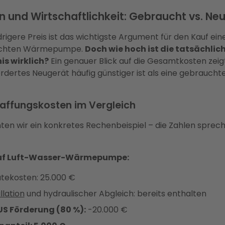
n und Wirtschaftlichkeit: Gebraucht vs. Ne
rigere Preis ist das wichtigste Argument für den Kauf ein
chten Wärmepumpe.
Doch wie hoch ist die tatsächlic
is wirklich?
Ein genauer Blick auf die Gesamtkosten zeigt
ördertes Neugerät häufig günstiger ist als eine gebraucht
affungskosten im Vergleich
ten wir ein konkretes Rechenbeispiel – die Zahlen sprech
f Luft-Wasser-Wärmepumpe:
tekosten: 25.000 €
llation
und hydraulischer Abgleich: bereits enthalten
S Förderung (80 %):
-20.000 €