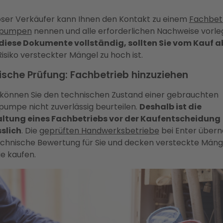
iöser Verkäufer kann Ihnen den Kontakt zu einem
Fachbetr
pumpen
nennen und alle erforderlichen Nachweise vorle
diese Dokumente vollständig, sollten Sie vom Kauf 
isiko versteckter Mängel zu hoch ist.
sche Prüfung: Fachbetrieb hinzuziehen
e können Sie den technischen Zustand einer gebrauchten
mpe nicht zuverlässig beurteilen.
Deshalb ist die
altung eines Fachbetriebs vor der Kaufentscheidung
slich
. Die
geprüften Handwerksbetriebe
bei Enter über
echnische Bewertung für Sie und decken versteckte Mänge
ie kaufen.