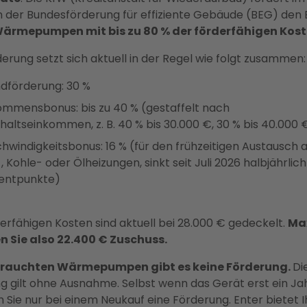
der Bundesförderung für effiziente Gebäude (BEG) den 
ärmepumpen mit bis zu 80 % der förderfähigen Kost
derung setzt sich aktuell in der Regel wie folgt zusammen:
dförderung: 30 %
ommensbonus: bis zu 40 % (gestaffelt nach
haltseinkommen, z. B. 40 % bis 30.000 €, 30 % bis 40.000 
hwindigkeitsbonus: 16 % (für den frühzeitigen Austausch a
 Kohle- oder Ölheizungen, sinkt seit Juli 2026 halbjährlic
entpunkte)
derfähigen Kosten sind aktuell bei 28.000 € gedeckelt.
Ma
n Sie also 22.400 € Zuschuss.
brauchten Wärmepumpen gibt es keine Förderung.
Di
g gilt ohne Ausnahme. Selbst wenn das Gerät erst ein Jahr 
n Sie nur bei einem Neukauf eine Förderung. Enter bietet 