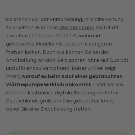
Gebrauchte Wärmepumpe: Definition und Eignung
nach Typ
Sie stehen vor der Entscheidung, Ihre alte Heizung
Gebrauchte Wärmepumpe kaufen: Darauf sollten
zu ersetzen. Eine neue
Wärmepumpe
kostet oft
Sie achten
zwischen 20.000 und 30.000 €, während
Kosten und Wirtschaftlichkeit: Gebraucht vs. Neu
gebrauchte Modelle mit deutlich niedrigeren
Preisen locken. Doch wie können Sie bei der
Installation und Integration ins Heizsystem
Anschaffung wirklich Geld sparen, ohne auf Qualität
Marken-Check: Stiebel Eltron, Viessmann & Co.
und Effizienz zu verzichten? Dieser Artikel zeigt
Wann lohnt sich der Kauf einer gebrauchten
Ihnen,
worauf es beim Kauf einer gebrauchten
Wärmepumpe?
Wärmepumpe wirklich ankommt
– und warum
Fazit: Mit Enter die richtige Entscheidung treffen
sich eine
kostenlose digitale Beratung
bei Enter,
und durchschnittlich 3.360 € jährlich sparen
Deutschlands größtem Energieberater, lohnt,
FAQ
bevor Sie eine Entscheidung treffen.