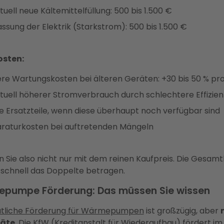
uell neue Kältemittelfüllung: 500 bis 1.500 €
ssung der Elektrik (Starkstrom): 500 bis 1.500 €
osten:
re Wartungskosten bei älteren Geräten: +30 bis 50 % pr
tuell höherer Stromverbrauch durch schlechtere Effizien
e Ersatzteile, wenn diese überhaupt noch verfügbar sind
raturkosten bei auftretenden Mängeln
 Sie also nicht nur mit dem reinen Kaufpreis. Die Gesam
schnell das Doppelte betragen.
pumpe Förderung: Das müssen Sie wissen
atliche Förderung für Wärmepumpen
ist großzügig, aber
äte
. Die KfW (Kreditanstalt für Wiederaufbau) fördert im