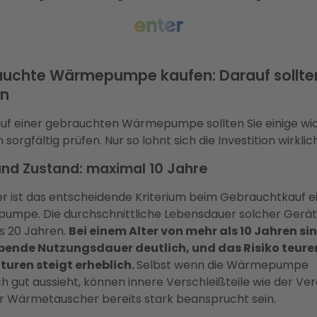
uchte Wärmepumpe kaufen: Darauf sollten
n
uf einer gebrauchten Wärmepumpe sollten Sie einige wi
n sorgfältig prüfen. Nur so lohnt sich die Investition wirklich
und Zustand: maximal 10 Jahre
er ist das entscheidende Kriterium beim Gebrauchtkauf e
mpe. Die durchschnittliche Lebensdauer solcher Geräte
is 20 Jahren.
Bei einem Alter von mehr als 10 Jahren sin
bende Nutzungsdauer deutlich, und das Risiko teure
uren steigt erheblich.
Selbst wenn die Wärmepumpe
ch gut aussieht, können innere Verschleißteile wie der Ver
r Wärmetauscher bereits stark beansprucht sein.