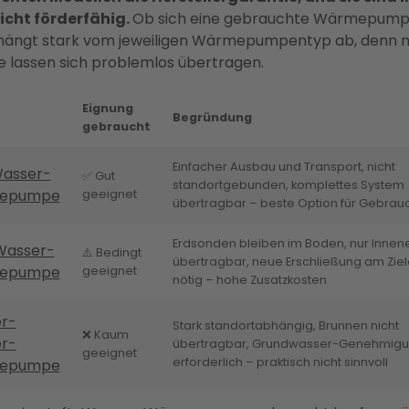
icht förderfähig.
Ob sich eine gebrauchte Wärmepum
 hängt stark vom jeweiligen Wärmepumpentyp ab, denn ni
 lassen sich problemlos übertragen.
Eignung
Begründung
gebraucht
Einfacher Ausbau und Transport, nicht
Wasser-
✅ Gut
standortgebunden, komplettes System
epumpe
geeignet
übertragbar – beste Option für Gebrau
Erdsonden bleiben im Boden, nur Innene
Wasser-
⚠️ Bedingt
übertragbar, neue Erschließung am Zielo
epumpe
geeignet
nötig – hohe Zusatzkosten
r-
Stark standortabhängig, Brunnen nicht
❌ Kaum
r-
übertragbar, Grundwasser-Genehmig
geeignet
erforderlich – praktisch nicht sinnvoll
epumpe