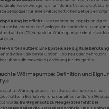
in, idealerweise weniger als fünf Jahre. Nur so bleibt ausr
stlebensdauer für einen wirtschaftlichen Betrieb erhalten
chprüfung ist Pflicht:
Eine technische Inspektion durch
perten ist vor dem Kauf zwingend erforderlich. Laien kön
stand und die Effizienz einer Wärmepumpe nicht zuverläs
urteilen.
ter-Vorteil nutzen:
Eine
kostenlose digitale Beratung
nen individuell die beste Option – ob neu oder gebraucht 
chert Ihnen die maximale Förderung für Neugeräte.
uchte Wärmepumpe: Definition und Eignu
Typ
brauchte Wärmepumpe ist ein Gerät, das bereits einen
tzer hatte, in Betrieb war und aus einem anderen Gebäu
aut wurde.
Im Gegensatz zu Neugeräten fehlt bei
hten Modellen die Herstellergarantie, und sie sind i