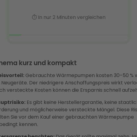
hema kurz und kompakt
eisvorteil:
Gebrauchte Wärmepumpen kosten 30–50 % w
s Neugeräte. Der niedrigere Anschaffungspreis wirkt verl
ch versteckte Kosten können die Ersparnis schnell aufze
uptrisiko:
Es gibt keine Herstellergarantie, keine staatli
rderung und möglicherweise versteckte Mängel. Diese Ris
llten Sie vor dem Kauf einer gebrauchten Wärmepumpe
bedingt kennen.
tersgrenze beachten:
Das Gerät sollte maximal zehn Ja