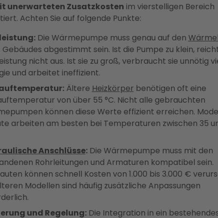
it unerwarteten Zusatzkosten
im vierstelligen Bereich
tiert. Achten Sie auf folgende Punkte:
leistung:
Die Wärmepumpe muss genau auf den
Wärme
s Gebäudes abgestimmt sein. Ist die Pumpe zu klein, reicht
eistung nicht aus. Ist sie zu groß, verbraucht sie unnötig vi
ie und arbeitet ineffizient.
auftemperatur:
Ältere
Heizkörper
benötigen oft eine
auftemperatur von über 55 °C. Nicht alle gebrauchten
epumpen können diese Werte effizient erreichen. Mod
te arbeiten am besten bei Temperaturen zwischen 35 u
aulische Anschlüsse
:
Die Wärmepumpe muss mit den
andenen Rohrleitungen und Armaturen kompatibel sein.
uten können schnell Kosten von 1.000 bis 3.000 € verur
älteren Modellen sind häufig zusätzliche Anpassungen
derlich.
erung und Regelung:
Die Integration in ein bestehende