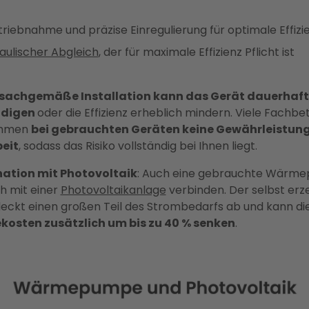
triebnahme und präzise Einregulierung für optimale Effizi
aulischer Abgleich
, der für maximale Effizienz Pflicht ist
nsachgemäße Installation kann das Gerät dauerhaft
ädigen
oder die Effizienz erheblich mindern. Viele Fachbe
ehmen
bei gebrauchten Geräten keine Gewährleistung
beit
, sodass das Risiko vollständig bei Ihnen liegt.
ation mit Photovoltaik
: Auch eine gebrauchte Wärm
ch mit einer
Photovoltaikanlage
verbinden. Der selbst erz
eckt einen großen Teil des Strombedarfs ab und kann di
kosten zusätzlich um bis zu 40 % senken
.