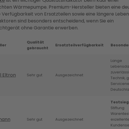
ke
ist ein wichtiger Qualitätsindikator beim Kauf einer
hten Wärmepumpe. Premium-Hersteller bieten eine deu
 Verfügbarkeit von Ersatzteilen sowie eine längere Leben
aktoren sind besonders entscheidend, wenn Sie ein
htgerät ohne Garantie erwerben.
Qualität
ler
Ersatzteilverfügbarkeit
Besonde
gebraucht
Lange
Lebensda
zuverläss
l Eltron
Sehr gut
Ausgezeichnet
Technik, 
Servicenet
Deutschl
Testsieg
Stiftung
Warentest
mann
Sehr gut
Ausgezeichnet
exzellent
Kundense