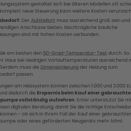
lungssystem gestaltet sich bei älteren Modellen oft schwi
 komplett neue Steuerung kann weitere Kosten verursach
zbedarf:
Der
Aufstellort
muss ausreichend groß sein und 
endigen Anschlüsse bieten. Nachträgliche bauliche
ssungen sind mit hohen Kosten verbunden.
Sie am besten den
50-Grad-Temperatur-Test
durch. So
 Ihr Haus bei niedrigen Vorlauftemperaturen ausreichend
ußerdem muss die
Dimensionierung
der Heizung zum
edarf passen.
ngen am Heizsystem können zwischen 1.000 und 3.000 E
und dadurch die
Ersparnis beim Kauf einer gebraucht
umpe vollständig aufzehren
. Enter unterstützt Sie mi
osen digitalen Beratung, damit Sie die richtige Entscheidu
 können – ob sich in Ihrem Fall der Kauf einer gebrauchte
mpe oder eines geförderten Neugeräts mehr lohnt.