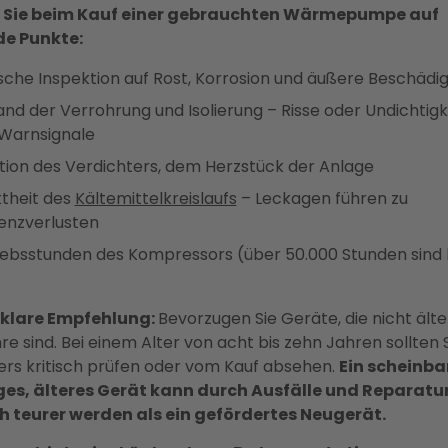
 Sie beim Kauf einer gebrauchten Wärmepumpe auf
de Punkte:
sche Inspektion auf Rost, Korrosion und äußere Beschäd
and der Verrohrung und Isolierung – Risse oder Undichtigk
 Warnsignale
tion des Verdichters, dem Herzstück der Anlage
ktheit des
Kältemittelkreislaufs
– Leckagen führen zu
ienzverlusten
iebsstunden des Kompressors (über 50.000 Stunden sind k
 klare Empfehlung:
Bevorzugen Sie Geräte, die nicht älte
re sind. Bei einem Alter von acht bis zehn Jahren sollten 
rs kritisch prüfen oder vom Kauf absehen.
Ein scheinba
es, älteres Gerät kann durch Ausfälle und Reparatu
h teurer werden als ein gefördertes Neugerät.