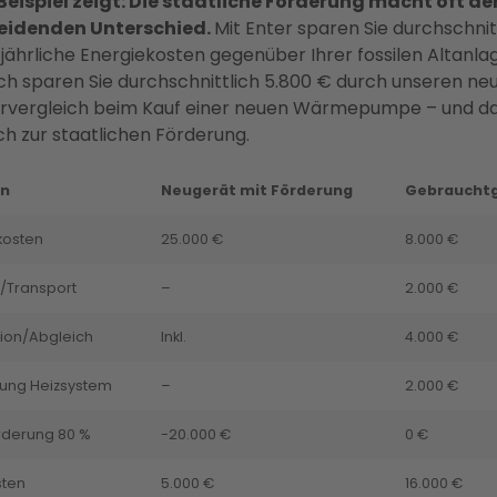
Beispiel zeigt: Die staatliche Förderung macht oft de
eidenden Unterschied.
Mit Enter sparen Sie durchschnit
 jährliche Energiekosten gegenüber Ihrer fossilen Altanlag
ich sparen Sie durchschnittlich 5.800 € durch unseren ne
rvergleich beim Kauf einer neuen Wärmepumpe – und d
ch zur staatlichen Förderung.
on
Neugerät mit Förderung
Gebraucht
kosten
25.000 €
8.000 €
/Transport
–
2.000 €
ation/Abgleich
Inkl.
4.000 €
ung Heizsystem
–
2.000 €
rderung 80 %
-20.000 €
0 €
sten
5.000 €
16.000 €