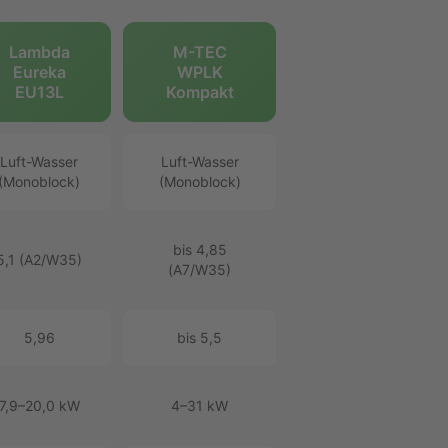
Lambda
M-TEC
Eureka
WPLK
EU13L
Kompakt
Luft-Wasser
Luft-Wasser
(Monoblock)
(Monoblock)
bis 4,85
5,1 (A2/W35)
(A7/W35)
5,96
bis 5,5
7,9–20,0 kW
4–31 kW