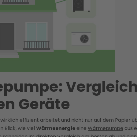
umpe: Vergleich
ten Geräte
irklich effizient arbeitet und nicht nur auf dem Papier 
 Blick, wie viel
Wärmeenergie
eine
Wärmepumpe
aus e
schneiden im direkten Vergleich am besten ab und eigne