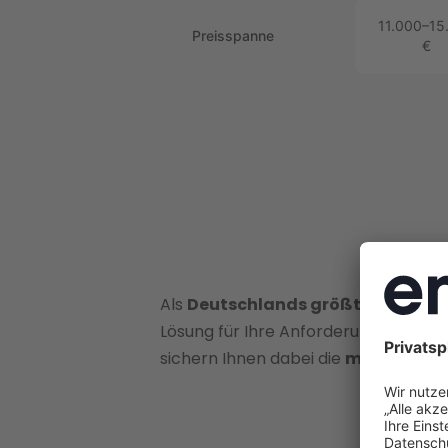
11.000–15
Preisspanne
€
Als
Deutschlands größter Energie
Lösung für Ihre Anforderungen – ob
sichern Ihnen dabei die
maximale Fö