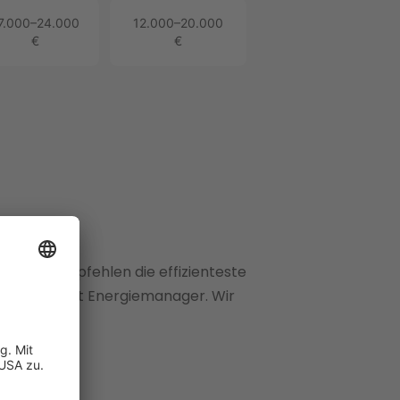
7.000–24.000
12.000–20.000
€
€
ell
und empfehlen die effizienteste
nter Connect Energiemanager. Wir