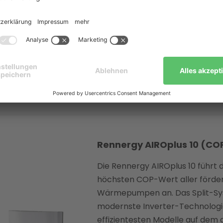
rmepumpen nach COP im Det
ch im Marktvergleich als besonders effizient erwiesen
 Effizienz-Champion für
Einfamilienhäuser
bis zur
leistun
dell wurde von unabhängigen Prüfinstituten getestet und
Rennergy AIROplus 10 (CO
Die Rennergy AIROplus 10 führt 
höchsten COP-Wert aller förde
Wärmepumpen an. Das Split-Sy
modernste Inverter-Technologie
effizientesten Modelle auf dem 