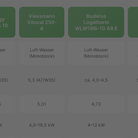
Viessmann
Buderus
gy
Vitocal 250-
Logatherm
 10
A
WLW186i-10 AR E
ser
Luft-Wasser
Luft-Wasser
(Monoblock)
(Monoblock)
W35)
5,3 (A7/W35)
ca. 4,0–4,5
5
5,01
4,73
W
4,0–18,5 kW
4–12 kW