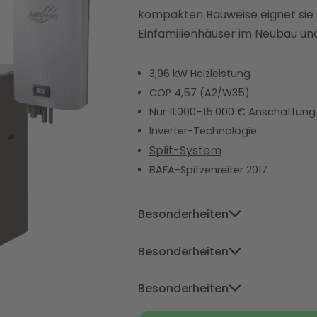
kompakten Bauweise eignet sie 
Einfamilienhäuser im Neubau u
3,96 kW Heizleistung
COP 4,57 (A2/W35)
Nur 11.000–15.000 € Anschaffung
Inverter-Technologie
Split-System
BAFA-Spitzenreiter 2017
Besonderheiten
Niedrigster Stromverbrauch im T
Besonderheiten
niedrigen Außentemperaturen, i
Niedrigster Stromverbrauch im T
Altbauten
mit höheren Vorlauft
Besonderheiten
niedrigen Außentemperaturen, i
Logatherm punktet mit ihrer ro
Niedrigster Stromverbrauch im T
Altbauten
mit höheren Vorlauft
zuverlässigen Leistung selbst b