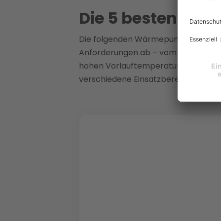
Die 5 besten Wä
Die folgenden Wärmepumpen haben si
Anforderungen ab – vom kompakten
hohen Vorlauftemperaturen. Jedes Mo
verschiedene Einsatzbereiche.