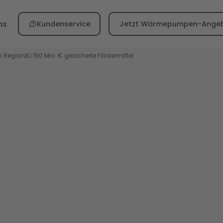
ns
Kundenservice
Jetzt Wärmepumpen-Angeb
er Region
💶 150 Mio. € gesicherte Fördermittel