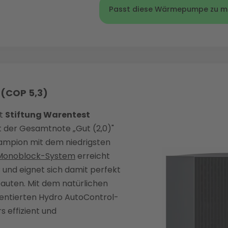
Passt diese Wärmepumpe zu m
niedrigen Außentemperaturen, i
Logatherm punktet mit ihrer ro
Wetterbedingungen. Der starke 
Altbauten
mit höheren Vorlauft
zuverlässigen Leistung selbst b
zusätzliche Sicherheit in kalten
Logatherm punktet mit ihrer ro
Wetterbedingungen. Der starke 
zuverlässigen Leistung selbst b
zusätzliche Sicherheit in kalten
Wetterbedingungen. Der starke 
zusätzliche Sicherheit in kalten
 (COP 5,3)
st
Stiftung Warentest
 der Gesamtnote „Gut (2,0)"
hampion mit dem niedrigsten
Monoblock-System
erreicht
 und eignet sich damit perfekt
bauten. Mit dem natürlichen
entierten Hydro AutoControl-
s effizient und