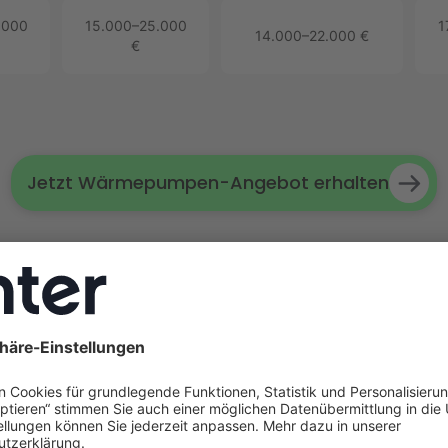
.000
15.000–25.000
1
14.000–22.000 €
€
Jetzt Wärmepumpen-Angebot erhalten
berater
analysieren unsere Experten Ihr Gebäude individu
 Einzelanlage oder Komplettsystem mit PV-Anlage und E
rderung von bis zu 70 %
.