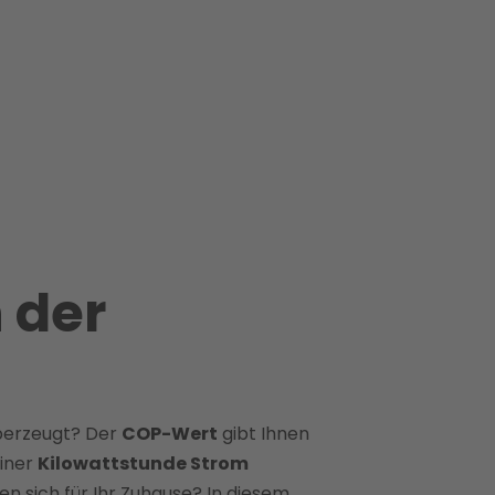
 der
überzeugt? Der
COP-Wert
gibt Ihnen
iner
Kilowattstunde Strom
n sich für Ihr Zuhause? In diesem