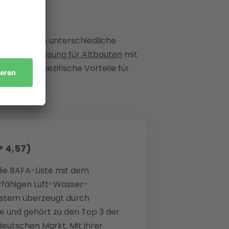
ail
 und decken unterschiedliche
gsstarken Lösung für Altbauten
mit
 bietet spezifische Vorteile für
P 4,57)
die BAFA-Liste mit dem
rfähigen Luft-Wasser-
stem überzeugt durch
 und gehört zu den Top 3 der
deutschen Markt. Mit ihrer