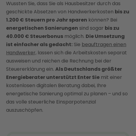
Wussten Sie, dass Sie als Hausbesitzer durch das
Voraussetzungen und Höchstgrenzen
geschickte Absetzen von Handwerkerkosten
bis zu
Praktische Tipps zur Steuer-Optimierung
1.200 € Steuern pro Jahr sparen
können? Bei
Enter: Deutschlands größter Energieberater an
energetischen Sanierungen
sind sogar
bis zu
Ihrer Seite
40.000 € Steuerbonus
möglich.
Die Umsetzung
FAQ
ist einfacher als gedacht:
Sie
beauftragen einen
Handwerker,
lassen sich die Arbeitskosten separat
ausweisen und reichen die Rechnung bei der
Steuererklärung ein.
Als Deutschlands größter
Energieberater unterstützt Enter Sie
mit einer
kostenlosen digitalen Beratung dabei, Ihre
energetische Sanierung optimal zu planen – und so
das volle steuerliche Einsparpotenzial
auszuschöpfen.