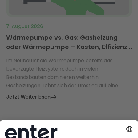
7. August 2026
Wärmepumpe vs. Gas: Gasheizung
oder Wärmepumpe – Kosten, Effizienz
& Förderung 2026 im Vergleich
Im Neubau ist die Wärmepumpe bereits das
bevorzugte Heizsystem, doch in vielen
Bestandsbauten dominieren weiterhin
Gasheizungen. Lohnt sich der Umstieg auf eine
Wärmepumpe – und welche Vorteile bieten beide
Jetzt Weiterlesen
Systeme im direkten Vergleich?