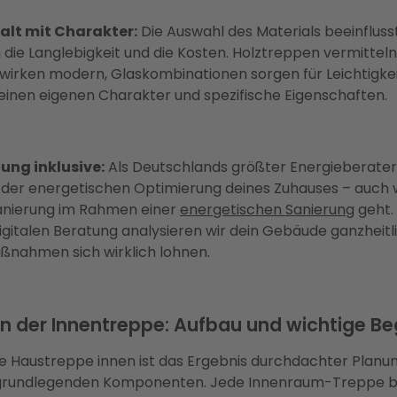
falt mit Charakter:
Die Auswahl des Materials beeinfluss
h die Langlebigkeit und die Kosten. Holztreppen vermitte
wirken modern, Glaskombinationen sorgen für Leichtigkei
seinen eigenen Charakter und spezifische Eigenschaften.
ung inklusive:
Als Deutschlands größter Energieberater
i der energetischen Optimierung deines Zuhauses – auch
anierung im Rahmen einer
energetischen Sanierung
geht. 
igitalen Beratung analysieren wir dein Gebäude ganzheitl
aßnahmen sich wirklich lohnen.
 der Innentreppe: Aufbau und wichtige Beg
e Haustreppe innen ist das Ergebnis durchdachter Planu
 grundlegenden Komponenten. Jede Innenraum-Treppe b