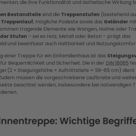
enten, die ihre Funktionalität und ästhetische Wirkung
en Bestandteile
sind die
Treppenstufen
(bestehend aus
r
Treppenlauf
, mögliche Podeste sowie das
Geländer
mit
kommen tragende Elemente wie Wangen, Holme oder Trag
 der Stufen
– sei es Holz, Metall oder Beton – prägt das
ild und beeinflusst auch Haltbarkeit und Nutzungskomfor
g einer Treppe für ein Einfamilienhaus ist das
Steigungsv
ür Bequemlichkeit und Sicherheit. Die in der
DIN 18065
fe
el (2 × Steigungshöhe + Auftrittstiefe = 59–65 cm) dient 
 Zudem müssen die vorgeschriebene Laufbreite und weite
pekte beachtet werden, insbesondere bei notwendigen T
 dienen.