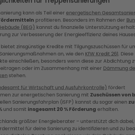
lichkeiten für Treppensanierungen
anierung kann als Teil einer
energetischen Gesamtsanie
Fördermitteln
profitieren. Besonders im Rahmen der
Bun
e Gebäude (BEG)
kannst du finanzielle Unterstützung erhal
ung zur Verbesserung der Energieeffizienz deines Hauses
bietet zinsgünstige Kredite mit Tilgungszuschüssen für 
 Sanierungsmaßnahmen an, wie den
KfW Kredit 261
. Dies
te einschließen, besonders wenn diese zur Abdichtung 
eitragen oder im Zusammenhang mit einer
Dämmung de
ken
stehen.
desamt für Wirtschaft und Ausfuhrkontrolle)
fördert
men zur energetischen Sanierung mit
Zuschüssen von bi
uellen Sanierungsfahrplan (iSFP) kannst du sogar einen
zu
%
und somit
insgesamt 20 % Förderung
erhalten.
chlands größter Energieberater – unterstützt dich dabei, 
ermittel für deine Sanierung zu identifizieren und zu bea