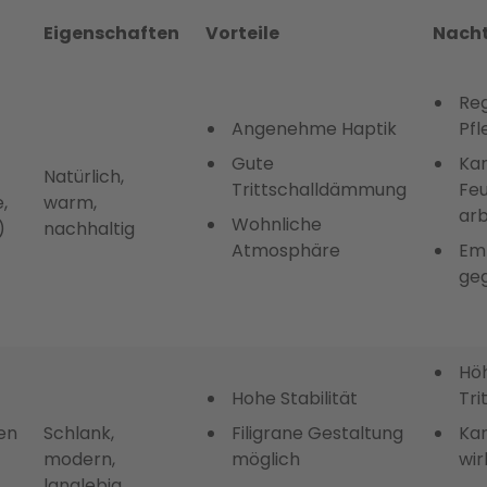
Eigenschaften
Vorteile
Nacht
Re
Angenehme Haptik
Pfl
Gute
Kan
Natürlich,
Trittschalldämmung
Feu
,
warm,
arb
Wohnliche
)
nachhaltig
Atmosphäre
Emp
ge
Hö
Hohe Stabilität
Tri
en
Schlank,
Filigrane Gestaltung
Kan
modern,
möglich
wir
langlebig