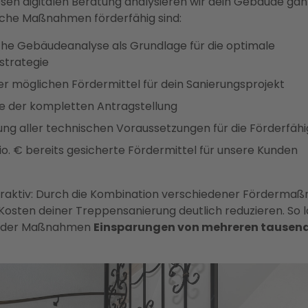
osen digitalen Beratung analysieren wir dein Gebäude gan
elche Maßnahmen förderfähig sind:
che Gebäudeanalyse als Grundlage für die optimale
strategie
ler möglichen Fördermittel für dein Sanierungsprojekt
 der kompletten Antragstellung
lung aller technischen Voraussetzungen für die Förderfähi
io. € bereits gesicherte Fördermittel für unsere Kunden
traktiv: Durch die Kombination verschiedener Förderm
Kosten deiner Treppensanierung deutlich reduzieren. So l
 der Maßnahmen
Einsparungen von mehreren tausend