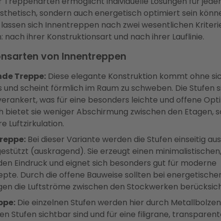
der Treppenarten ermöglicht individuelle Lösungen für je
ästhetisch, sondern auch energetisch optimiert sein könn
 lassen sich Innentreppen nach zwei wesentlichen Kriteri
: nach ihrer Konstruktionsart und nach ihrer Lauflinie.
onsarten von Innentreppen
nde Treppe:
Diese elegante Konstruktion kommt ohne si
s und scheint förmlich im Raum zu schweben. Die Stufen si
erankert, was für eine besonders leichte und offene Opti
h bietet sie weniger Abschirmung zwischen den Etagen, s
e Luftzirkulation.
reppe:
Bei dieser Variante werden die Stufen einseitig a
estützt (auskragend). Sie erzeugt einen minimalistischen
n Eindruck und eignet sich besonders gut für moderne
te. Durch die offene Bauweise sollten bei energetische
en die Luftströme zwischen den Stockwerken berücksich
ppe:
Die einzelnen Stufen werden hier durch Metallbolzen
n Stufen sichtbar sind und für eine filigrane, transparen