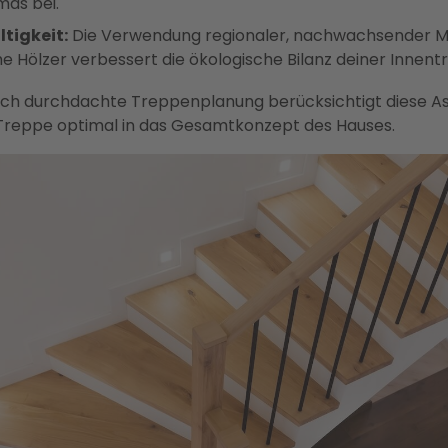
mas bei.
tigkeit:
Die Verwendung regionaler, nachwachsender Ma
e Hölzer verbessert die ökologische Bilanz deiner Innent
sch durchdachte Treppenplanung berücksichtigt diese A
e Treppe optimal in das Gesamtkonzept des Hauses.