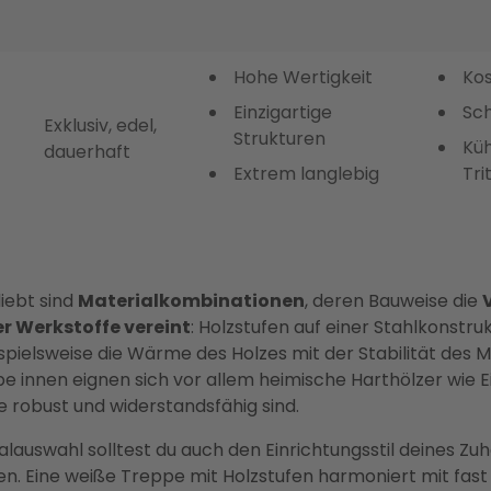
Hohe Wertigkeit
Kos
Einzigartige
Sc
Exklusiv, edel,
Strukturen
Küh
dauerhaft
Extrem langlebig
Tri
iebt sind
Materialkombinationen
, deren Bauweise die
r Werkstoffe vereint
: Holzstufen auf einer Stahlkonstru
pielsweise die Wärme des Holzes mit der Stabilität des Me
pe innen eignen sich vor allem heimische Harthölzer wie 
e robust und widerstandsfähig sind.
alauswahl solltest du auch den Einrichtungsstil deines Zu
en. Eine weiße Treppe mit Holzstufen harmoniert mit fas