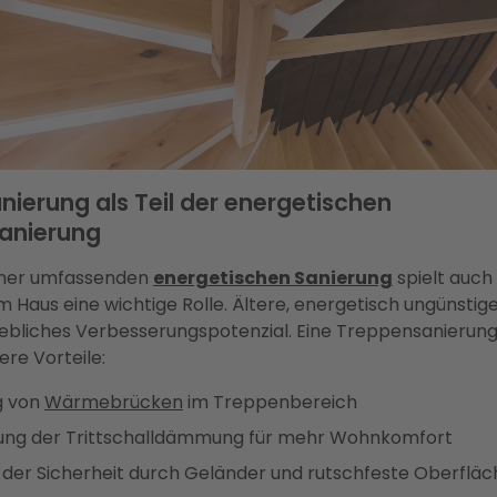
ierung als Teil der energetischen
anierung
ner umfassenden
energetischen Sanierung
spielt auch
 Haus eine wichtige Rolle. Ältere, energetisch ungünsti
hebliches Verbesserungspotenzial. Eine Treppensanierung
re Vorteile:
g von
Wärmebrücken
im Treppenbereich
ung der Trittschalldämmung für mehr Wohnkomfort
 der Sicherheit durch Geländer und rutschfeste Oberflä