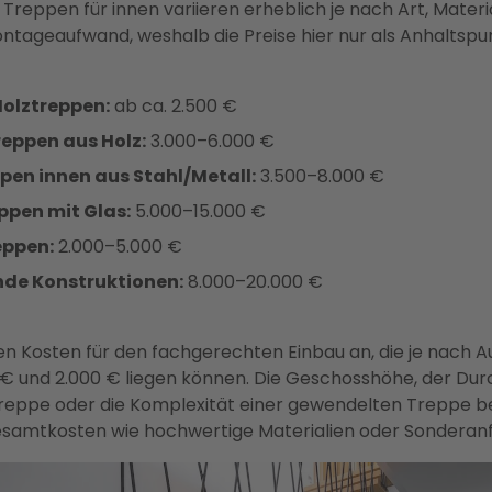
 Treppen für innen variieren erheblich je nach Art, Materi
ntageaufwand, weshalb die Preise hier nur als Anhaltspu
Holztreppen:
ab ca. 2.500 €
ppen aus Holz:
3.000–6.000 €
pen innen aus Stahl/Metall:
3.500–8.000 €
ppen mit Glas:
5.000–15.000 €
eppen:
2.000–5.000 €
nde Konstruktionen:
8.000–20.000 €
llen Kosten für den fachgerechten Einbau an, die je nach 
€ und 2.000 € liegen können. Die Geschosshöhe, der Du
treppe oder die Komplexität einer gewendelten Treppe b
samtkosten wie hochwertige Materialien oder Sonderanf