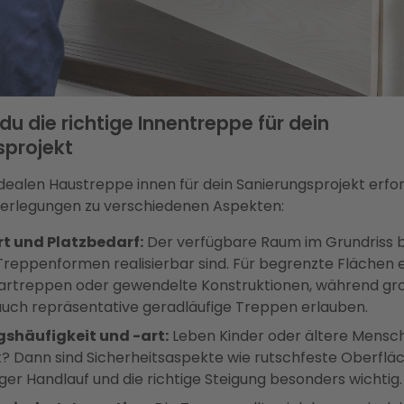
 du die richtige Innentreppe für dein
sprojekt
idealen Haustreppe innen für dein Sanierungsprojekt erfo
berlegungen zu verschiedenen Aspekten:
t und Platzbedarf:
Der verfügbare Raum im Grundriss 
reppenformen realisierbar sind. Für begrenzte Flächen e
rtreppen oder gewendelte Konstruktionen, während gr
uch repräsentative geradläufige Treppen erlauben.
shäufigkeit und -art:
Leben Kinder oder ältere Mensc
? Dann sind Sicherheitsaspekte wie rutschfeste Oberflä
iger Handlauf und die richtige Steigung besonders wichtig.