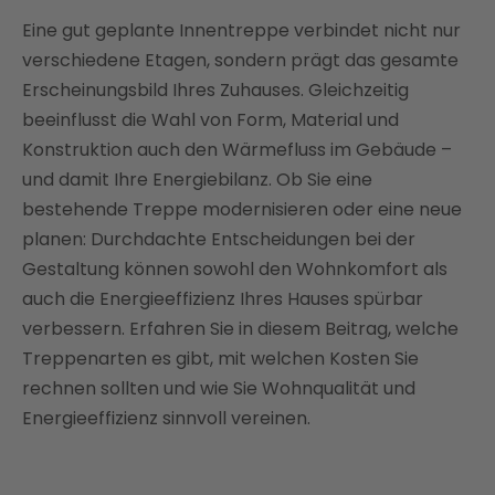
Begriffe
Eine gut geplante Innentreppe verbindet nicht nur
Treppenarten für den Innenbereich im Überblick
verschiedene Etagen, sondern prägt das gesamte
Erscheinungsbild Ihres Zuhauses. Gleichzeitig
Materialien und ihre Eigenschaften für
Innentreppen
beeinflusst die Wahl von Form, Material und
Konstruktion auch den Wärmefluss im Gebäude –
Energetische Aspekte bei Innentreppen
und damit Ihre Energiebilanz. Ob Sie eine
Treppensanierung als Teil der energetischen
bestehende Treppe modernisieren oder eine neue
Gebäudesanierung
planen: Durchdachte Entscheidungen bei der
So findest du die richtige Innentreppe für dein
Gestaltung können sowohl den Wohnkomfort als
Sanierungsprojekt
auch die Energieeffizienz Ihres Hauses spürbar
Mit diesen Kosten für Innentreppen kannst du
verbessern. Erfahren Sie in diesem Beitrag, welche
rechnen
Treppenarten es gibt, mit welchen Kosten Sie
Fördermöglichkeiten für Treppensanierungen
rechnen sollten und wie Sie Wohnqualität und
Fazit: Mit Enter zur energetisch optimierten
Energieeffizienz sinnvoll vereinen.
Innentreppe
FAQ