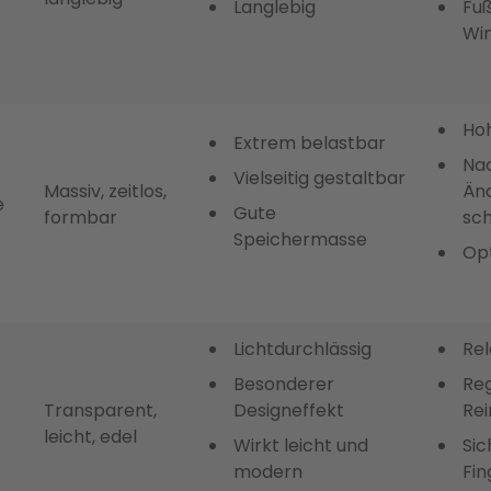
Langlebig
Fuß
Wi
Ho
Extrem belastbar
Nac
Vielseitig gestaltbar
Massiv, zeitlos,
Än
e
Gute
formbar
sch
Speichermasse
Op
Lichtdurchlässig
Rel
Besonderer
Re
Transparent,
Designeffekt
Rei
leicht, edel
Wirkt leicht und
Sic
modern
Fi