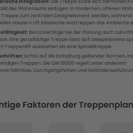
erische Integration:
Die Treppe sollte sich harmonisch i
ild des Wohnraums einfügen. In modernen, offenen Wo
e Treppe zum zentralen Designelement werden, während 
nellen Häusern oft klassische Holztreppen das Ambiente 
sfähigkeit:
Berücksichtige bei der Planung auch zukünft
sse. Eine geradläufige Treppe lässt sich beispielsweise sp
m Treppenlift ausstatten als eine Spindeltreppe.
chriften:
Achte auf die Einhaltung geltender Normen, i
endigen Treppen. Die DIN 18065 regelt unter anderem
gsverhältnisse, Durchgangshöhen und Geländerausführun