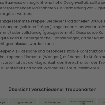
se Bauweise ermöglicht eine hohe Designvielfalt, sollte j
t entsprechenden Maßnahmen zur Vermeidung von Zugluf
 ergänzt werden.
Ganzgestemmte Treppe:
Bei dieser traditionellen Bauwei
die Wangen (seitliche Träger) eingelassen – entweder teil
mmt) oder vollständig (ganzgestemmt). Diese solide Kon
e gute Basis für energetische Optimierungen, da der Raum
cht geschlossen werden kann.
eppe:
Als klassische und besonders stabile Konstruktion 
iche tragende Elemente (Wangen), auf denen die Stufen au
 vorteilhaft ist die Möglichkeit, den Bereich unter der Tr
g zu schließen und damit Wärmeverluste zu minimieren.