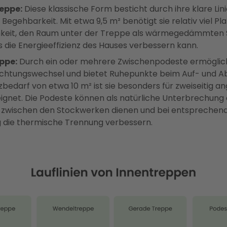
eppe:
Diese klassische Form besticht durch ihre klare Lin
 Begehbarkeit. Mit etwa 9,5 m² benötigt sie relativ viel Pla
hkeit, den Raum unter der Treppe als wärmegedämmten
s die Energieeffizienz des Hauses verbessern kann.
ppe:
Durch ein oder mehrere Zwischenpodeste ermöglich
ichtungswechsel und bietet Ruhepunkte beim Auf- und Abs
zbedarf von etwa 10 m² ist sie besonders für zweiseitig 
gnet. Die Podeste können als natürliche Unterbrechung
 zwischen den Stockwerken dienen und bei entsprechen
 die thermische Trennung verbessern.