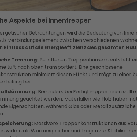
che Aspekte bei Innentreppen
ergetischer Betrachtungen wird die Bedeutung von Inne
. Als Verbindungselement zwischen verschiedenen Woh
en
Einfluss auf die
Energieeffizienz des gesamten Hau
sche Trennung:
Bei offenen Treppenhäusern entsteht ei
e Luft nach oben transportiert. Eine geschlossene
onstruktion minimiert diesen Effekt und trägt zu einer 
rteilung bei.
challdämmung:
Besonders bei Fertigtreppen innen sollte 
ämmung geachtet werden. Materialien wie Holz haben nat
de Eigenschaften, während Glas oder Metall zusätzlic
n.
peicherung:
Massivere Treppenkonstruktionen aus Bet
in wirken als Wärmespeicher und tragen zur Stabilisierun