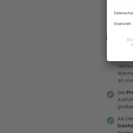
Das T
Sandw
Metal
Harts
Wärme
40 mm
Die
Pr
Ausfü
großer
Als De
Dachs
Förder