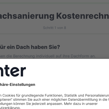
achsanierung Kostenrechn
Schritt 1 von 8
ür ein Dach haben Sie?
en die Berechnung individuell auf Ihre Dachform an.
dach
dach
ter – Alle Angaben ohne Gewähr. Werte variieren nach Reg