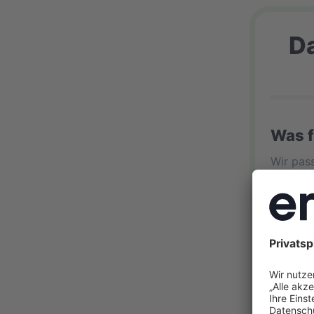
D
Was f
Wir pass
Flach
Steil
© En