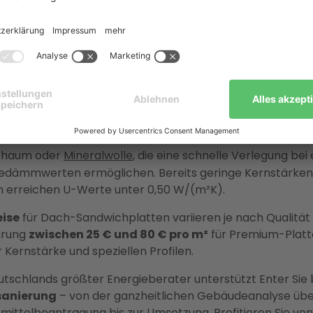
Anbieter.
hema kurz und kompakt
ichpaneele für das Dach
bestehen aus
zwei
ldeckschichten
und einem
dämmenden Kern
aus Poly
chaum oder
Mineralwolle
, die eine schnelle Verlegung bei
dämmwerten ermöglichen. Bereits geringe Kernstärken 
 erreichen U-Werte unter 0,50 W/(m²K).
eise
für Dach-Sandwichplatten variieren je nach Qualität
hrung
zwischen 25 € und 80 € pro m²
für Premium-Platt
 Kernstärke und speziellen Profilen.
utschlands größter Energieberater unterstützt Enter Sie 
anierung
– von der ganzheitlichen Gebäudeanalyse übe
mittelbeantragung bis zur Umsetzung. Profitieren Sie vo