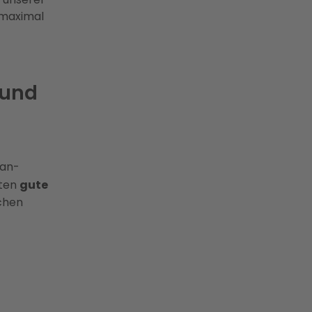
e maximal
 und
han-
eten
gute
ichen