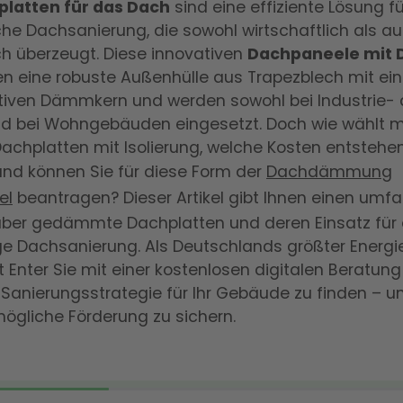
latten für das Dach
sind eine effiziente Lösung fü
he Dachsanierung, die sowohl wirtschaftlich als a
h überzeugt. Diese innovativen
Dachpaneele mit
en eine robuste Außenhülle aus Trapezblech mit e
tiven Dämmkern und werden sowohl bei Industrie- 
 bei Wohngebäuden eingesetzt. Doch wie wählt m
Dachplatten mit Isolierung, welche Kosten entstehen
nd können Sie für diese Form der
Dachdämmung
el
beantragen? Dieser Artikel gibt Ihnen einen um
 über gedämmte Dachplatten und deren Einsatz für 
ge Dachsanierung. Als Deutschlands größter Energi
t Enter Sie mit einer kostenlosen digitalen Beratung
anierungsstrategie für Ihr Gebäude zu finden – u
ögliche Förderung zu sichern.