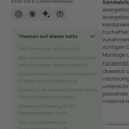
Inhalt mit KI zusammenfassen
Sandwichp
energetisc
energetisc
kombinier
hocheffek
Themen auf dieser Seite
zunehmend
richtigen 
Das Thema kurz und kompakt
Montage u
Was sind Sandwichplatten fürs Dach
Fördermitt
und wie werden diese eingesetzt?
Überblick
Energieeffizienz von Sandwichplatten:
nachhalti
U-Werte und Dämmleistung
unterstütz
Kosten für ein Sandwichplatten-Dach:
passende S
Damit müssen Sie rechnen
maximal m
Staatliche Förderung für Ihr
Sandwichplatten-Dach
Vor- und Nachteile von