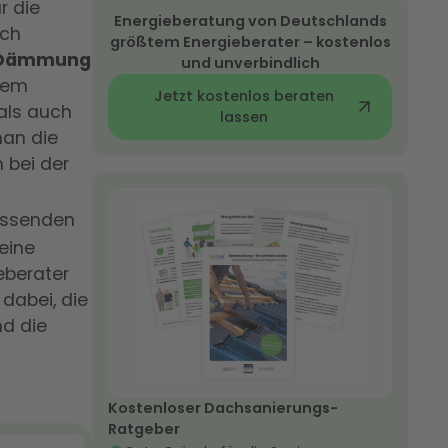
r die
Energieberatung von Deutschlands
uch
größtem Energieberater – kostenlos
 Dämmung
und unverbindlich
inem
Jetzt kostenlos beraten
als auch
lassen
an die
 bei der
fassenden
eine
eberater
 dabei, die
nd die
Kostenloser Dachsanierungs-
Ratgeber