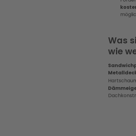
koste
möglic
Was s
wie we
Sandwichp
Metalldec
Hartschau
Dämmeige
Dachkonstr