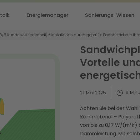
taik
Energiemanager
Sanierungs-Wissen
,8/5 Kundenzufriedenheit
📍 Installation durch geprüfte Fachbetriebe in Ihr
Sandwichpl
Vorteile un
energetisc
6
Min
21. Mai 2025
Achten Sie bei der Wahl
Kernmaterial – Polyure
von bis zu 0,17 W/(m²K)
Dämmleistung. Mit solc