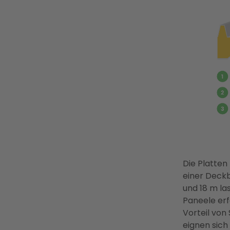
Die Platten
einer Deckb
und 18 m las
Paneele erf
Vorteil von 
eignen sich