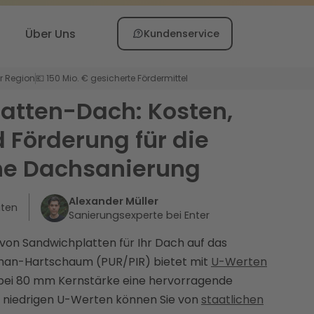
Über Uns
Kundenservice
er Region
💶 150 Mio. € gesicherte Fördermittel
atten-Dach: Kosten,
d Förderung für die
he Dachsanierung
Alexander Müller
uten
Sanierungsexperte bei Enter
 von Sandwichplatten für Ihr Dach auf das
than-Hartschaum (PUR/PIR) bietet mit
U-Werten
 bei 80 mm Kernstärke eine hervorragende
h niedrigen U-Werten können Sie von
staatlichen