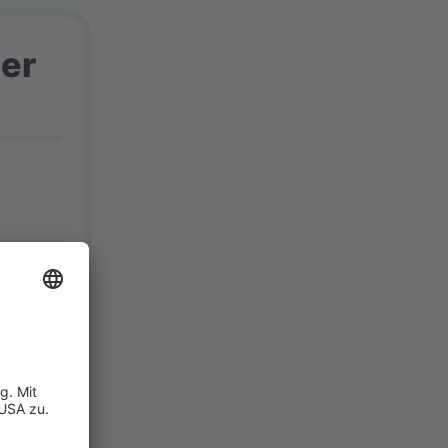
er
ion &