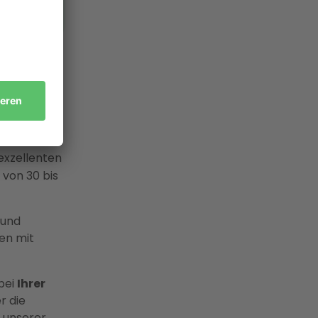
urethan-
 exzellenten
von 30 bis
 und
en mit
bei
Ihrer
r die
n unserer