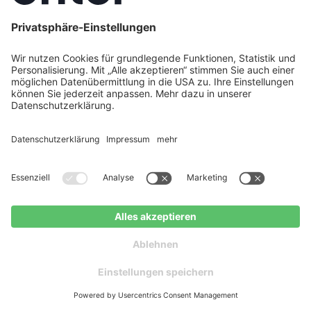
sinkender Immobilienpreise, insbesondere für
ältere Gebäude, eine
energetische Sanierung
eine kluge Investition
darstellt. Enter –
Deutschlands größter Energieberater mit über
37.000 erfolgreichen Projekten – unterstützt Sie
dabei mit einer kostenlosen digitalen Beratung,
einer ganzheitlichen Gebäudeanalyse und der
Fördergarantie: 100 % garantierte Auszahlung der
KfW-Förderung. Durch die Verbesserung der
Energieeffizienz kann nicht nur der Wohnkomfort
erhöht, sondern auch der Immobilienwert
nachhaltig gesteigert werden. Das macht
Enter
zum idealen Partner für Eigentümer
, die in Zeiten
volatiler Preise den Wert ihrer Immobilie optimieren
möchten.
Jetzt kostenlose digitale Beratung anfragen
Jetzt kostenlos beraten
Kostenloser
lassen
Ratgeber