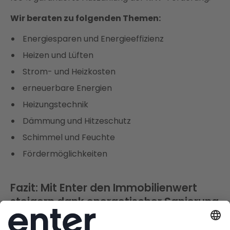
Wir beraten zu folgenden Themen:
Energiesparen und Energieeffizienz
Heizen und Lüften
Strom- und Heizkosten
erneuerbare Energien
Heizungstechnik
Dämmung und Hitzeschutz
Schimmel und Feuchte
Fördermöglichkeiten
Fazit: Mit Enter den Immobilienwert
steigern dank energetischer Sanierung
Zusammenfassend lässt sich sagen, dass in Zeiten