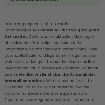
Das Thema kurz und kompakt
Gibt es eine Trendwende bei den
Immobilienpreisen?
In den vergangenen Jahren wurden
Gründe für den Preisverfall
Immobilienpreise
traditionell als stetig steigend
betrachtet
. Daher sind die aktuellen Meldungen
Auswirkungen sinkender Immobilienpreise auf
Käufer und Verkäufer
über sinkende Preise eine überraschende
Entwicklung, die nicht ignoriert werden sollte. Viele
Regionale Unterschiede in den Immobilienpreisen
potenzielle Käufer und Eigentümer fragen sich nun,
Prognose der Immobilienpreise
welche Auswirkungen dies auf den Markt und ihre
Was gibt es bei älteren Häusern zu beachten?
Investitionen hat. In diesem Artikel bieten wir Ihnen
Den eigenen Immobilienwert ermitteln
einen
detaillierten Einblick in die Dynamik des
Wie eine energetische Sanierung den
Immobilienmarktes
. Wir untersuchen, was die
Immobilienwert steigern kann
sinkenden Preise für Häuser bedeuten, welche
Fazit: Mit Enter den Immobilienwert steigern dank
Faktoren zu diesem Trend beitragen und wie
energetischer Sanierung
Eigentümer, vorwiegend von älteren Immobilien,