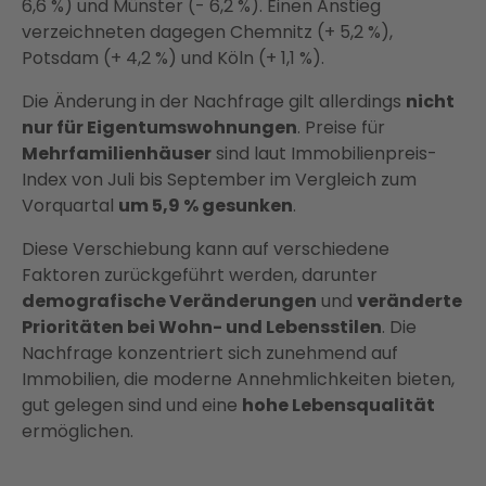
6,6 %) und Münster (- 6,2 %). Einen Anstieg
verzeichneten dagegen Chemnitz (+ 5,2 %),
Potsdam (+ 4,2 %) und Köln (+ 1,1 %).
Die Änderung in der Nachfrage gilt allerdings
nicht
nur für Eigentumswohnungen
. Preise für
Mehrfamilienhäuser
sind laut Immobilienpreis-
Index von Juli bis September im Vergleich zum
Vorquartal
um 5,9 % gesunken
.
Diese Verschiebung kann auf verschiedene
Faktoren zurückgeführt werden, darunter
demografische Veränderungen
und
veränderte
Prioritäten bei Wohn- und Lebensstilen
. Die
Nachfrage konzentriert sich zunehmend auf
Immobilien, die moderne Annehmlichkeiten bieten,
gut gelegen sind und eine
hohe Lebensqualität
ermöglichen.