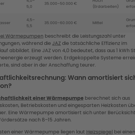
4,0–
Hoch
Grun
er
35.000–50.000 €
5,0
(Erdarbeiten)
erfo
4,5–
Gru
asser
35.000–60.000 €
Mittel
5,5
erfo
ei Wärmepumpen
beschreibt die Leistungszahl unter
gungen, während die
JAZ
die tatsächliche Effizienz im
auf abbildet. Eine JAZ von 4,0 bedeutet, dass aus 1 kWh 
energie erzeugt werden. Erdgekoppelte Systeme erre
te, sind aber in der Anschaffung teurer.
aftlichkeitsrechnung: Wann amortisiert sic
ion?
chaftlichkeit einer Wärmepumpe
berechnet sich aus
nskosten, Betriebskosten und eingesparten Heizkosten üb
er. Eine Wärmepumpe amortisiert sich unter Berücksicht
Fördersätze nach 8–15 Jahren.
osten einer Wärmepumpe liegen laut
Heizspiegel
bei eine