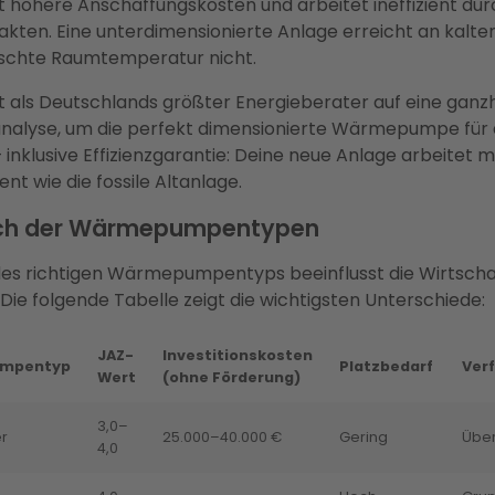
 höhere Anschaffungskosten und arbeitet ineffizient dur
akten. Eine unterdimensionierte Anlage erreicht an kalt
schte Raumtemperatur nicht.
t als Deutschlands größter Energieberater auf eine ganzh
alyse, um die perfekt dimensionierte Wärmepumpe für 
– inklusive Effizienzgarantie: Deine neue Anlage arbeitet 
ient wie die fossile Altanlage.
ich der Wärmepumpentypen
des richtigen Wärmepumpentyps beeinflusst die Wirtschaf
 Die folgende Tabelle zeigt die wichtigsten Unterschiede:
JAZ-
Investitionskosten
mpentyp
Platzbedarf
Ver
Wert
(ohne Förderung)
3,0–
r
25.000–40.000 €
Gering
Über
4,0