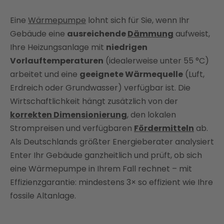
Heizlastberechnung als Entscheidungsgrundlage
Eine
Wärmepumpe
lohnt sich für Sie, wenn Ihr
Vergleich der Wärmepumpentypen
Gebäude eine
ausreichende
Dämmung
aufweist,
Ihre Heizungsanlage mit
niedrigen
Wirtschaftlichkeitsrechnung: Wann amortisiert sich
die Investition?
Vorlauftemperaturen
(idealerweise unter 55 °C)
arbeitet und eine
geeignete Wärmequelle
(Luft,
Fördermittel und Kosteneinsparungen
Erdreich oder Grundwasser) verfügbar ist. Die
Häufig gestellte Fragen
Wirtschaftlichkeit hängt zusätzlich von der
korrekten Dimensionierung
, den lokalen
Strompreisen und verfügbaren
Fördermitteln
ab.
Als Deutschlands größter Energieberater analysiert
Enter Ihr Gebäude ganzheitlich und prüft, ob sich
eine Wärmepumpe in Ihrem Fall rechnet – mit
Effizienzgarantie: mindestens 3× so effizient wie Ihre
fossile Altanlage.