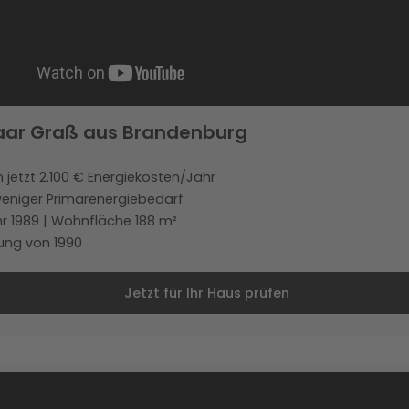
aar Graß aus Brandenburg
 jetzt 2.100 € Energiekosten/Jahr
eniger Primärenergiebedarf
r 1989 | Wohnfläche 188 m²
ung von 1990
Jetzt für Ihr Haus prüfen