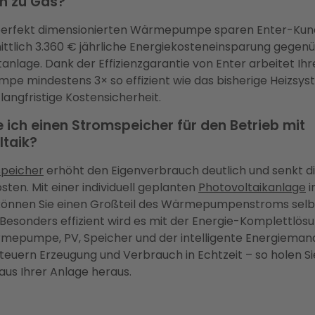
ch zu Gas?
 perfekt dimensionierten Wärmepumpe sparen Enter-Ku
ttlich 3.360 € jährliche Energiekosteneinsparung gegenü
ltanlage. Dank der Effizienzgarantie von Enter arbeitet Ih
e mindestens 3× so effizient wie das bisherige Heizsys
 langfristige Kostensicherheit.
 ich einen Stromspeicher für den Betrieb mit
ltaik?
peicher
erhöht den Eigenverbrauch deutlich und senkt d
sten. Mit einer individuell geplanten
Photovoltaikanlage
i
können Sie einen Großteil des Wärmepumpenstroms selb
Besonders effizient wird es mit der Energie-Komplettlös
rmepumpe, PV, Speicher und der intelligente Energieman
euern Erzeugung und Verbrauch in Echtzeit – so holen Si
us Ihrer Anlage heraus.