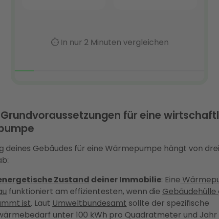
i Grundvoraussetzungen für eine wirtschaft
pumpe
ng deines Gebäudes für eine Wärmepumpe hängt von drei
ab:
energetische Zustand
deiner Immobilie
: Eine
Wärmepu
au
funktioniert am effizientesten, wenn die
Gebäudehülle 
mmt ist
. Laut
Umweltbundesamt
sollte der spezifische
wärmebedarf unter 100 kWh pro Quadratmeter und Jahr l