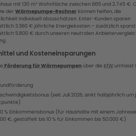
nhaus mit 130 m² Wohnfläche zwischen 665 und 2.745 €. 
ie der
Wärmepumpe-Rechner
können helfen, die
lichkeit individuell abzuschätzen. Enter-Kunden sparen
ttlich 3.360 € jährliche Energiekosten – zusätzlich sparst
ttlich 5.800 € durch unseren neutralen Anbietervergleic
ng.
ittel und Kosteneinsparungen
le
Förderung für Wärmepumpen
über die
KfW
umfasst 
rundförderung
schwindigkeitsbonus (seit Juli 2026, sinkt halbjährlich um 
tpunkte)
 40 % Einkommensbonus (für Haushalte mit einem Jahre
000 €, gestaffelt bis 10 % für Einkommen bis 50.000 €)