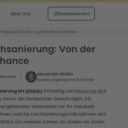
Über Uns
Kundenservice
er Region
💶 150 Mio. € gesicherte Fördermittel
hsanierung: Von der
 Chance
Alexander Müller
Minuten
Sanierungsexperte bei Enter
ierung im
Altbau
frühzeitig und
lassen Sie sich
n
, bevor Sie Handwerker beauftragen. Als
ergieberater analysieren wir Ihr Gebäude
n Ihnen, welche Dachsanierungsmaßnahmen sich
ftlich am meisten lohnen. So stellen wir sicher,