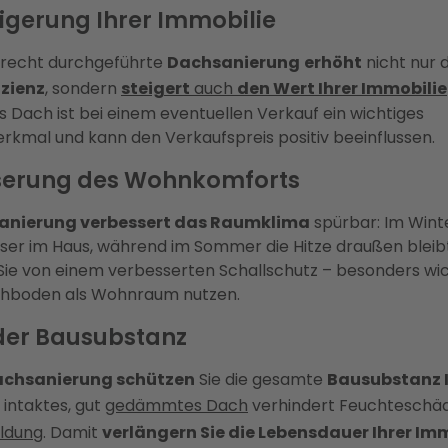
igerung Ihrer Immobilie
erecht durchgeführte
Dachsanierung
erhöht
nicht nur d
izienz
, sondern
steigert
auch
den Wert Ihrer Immobilie
es Dach ist bei einem eventuellen Verkauf ein wichtiges
rkmal und kann den Verkaufspreis positiv beeinflussen.
serung des Wohnkomforts
anierung verbessert das Raumklima
spürbar: Im Winte
r im Haus, während im Sommer die Hitze draußen bleibt.
 Sie von einem verbesserten Schallschutz – besonders wi
chboden als Wohnraum nutzen.
der Bausubstanz
chsanierung schützen
Sie die gesamte
Bausubstanz 
n intaktes, gut
gedämmtes Dach
verhindert Feuchteschä
ldung
. Damit
verlängern Sie die Lebensdauer Ihrer Im