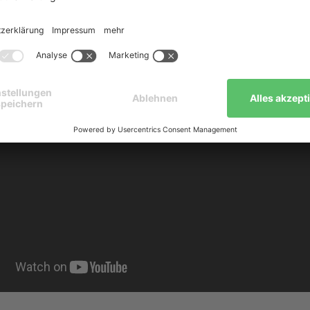
he Sanierung
ihres Altbaus aus dem Jahr 1989 ihre jährlic
en um 2.100 € senken.