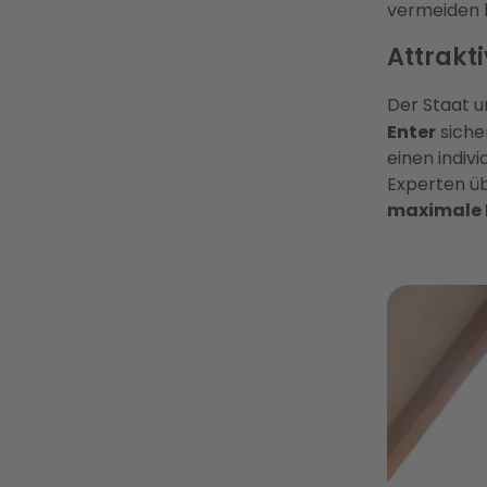
vermeiden k
Attrakt
Der Staat u
Enter
sicher
einen indiv
Experten üb
maximale