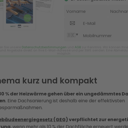
hema kurz und kompakt
30 % der Heizwärme gehen über ein ungedämmtes D
ren
. Eine Dachsanierung ist deshalb eine der effektivsten
iesparmaßnahmen.
ebäudeenergiegesetz (GEG)
verpflichtet zur energet
rung
, wenn mehr als 10 % der Dachfläche erneuert werde