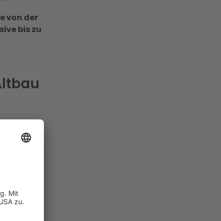
e von der
ive bis zu
Altbau
ie bietet
mmung
ergie
erung
 Beispiel