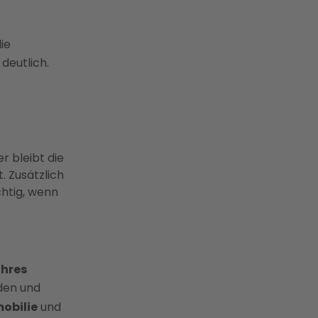
ie
deutlich.
r bleibt die
 Zusätzlich
chtig, wenn
Ihres
den und
mobilie
und