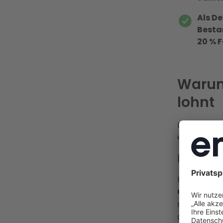
Als De
Besta
20 % 
Warum
lohnt
Eine Dachsa
erhebliche 
Energi
Ein
unsani
ungenutzt
reduzieren 
aus unserer