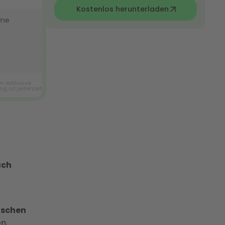
Kostenlos herunterladen
ach
ischen
n.