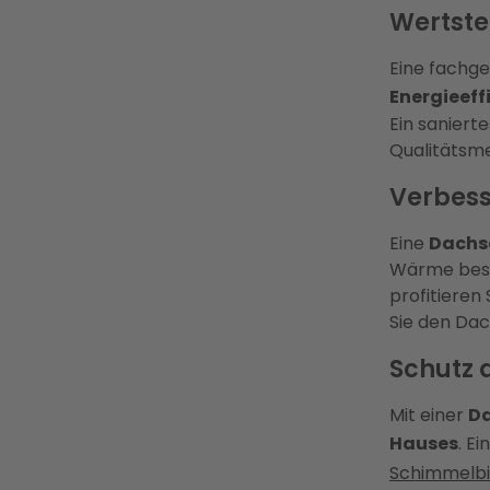
Wertste
Eine fachg
Energieeff
Ein saniert
Qualitätsme
Verbes
Eine
Dachs
Wärme besse
profitieren
Sie den Da
Schutz 
Mit einer
Da
Hauses
. Ei
Schimmelbi