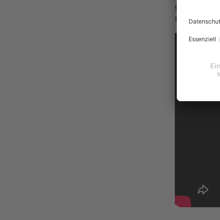
energetisc
Energiekost