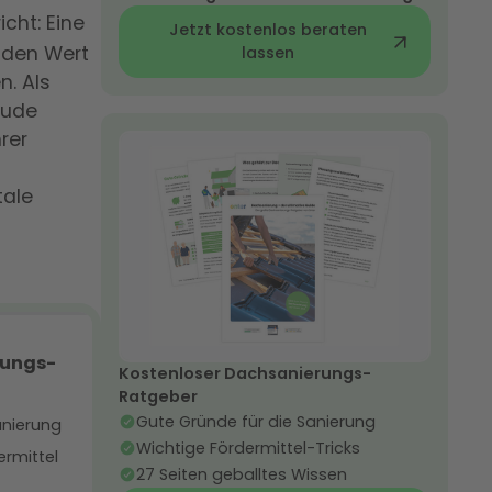
icht: Eine
Jetzt kostenlos beraten
 den Wert
lassen
n. Als
äude
rer
tale
Kostenloser Dachsanierungs-
Ratgeber
Gute Gründe für die Sanierung
Wichtige Fördermittel-Tricks
27 Seiten geballtes Wissen