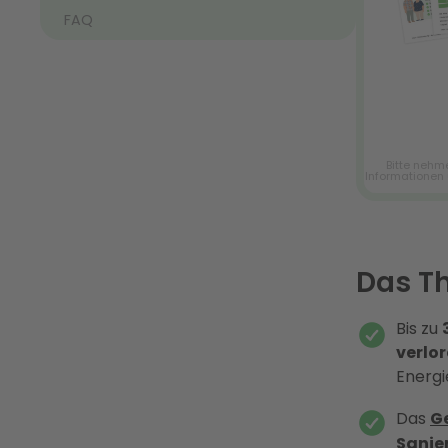
FAQ
Das T
Bis zu
verlo
Energ
Das
G
Sanie