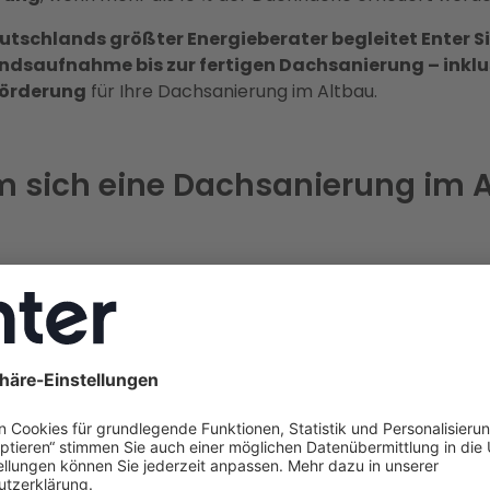
utschlands größter Energieberater begleitet Enter Si
ndsaufnahme bis zur fertigen Dachsanierung – inklus
Förderung
für Ihre Dachsanierung im Altbau.
 sich eine Dachsanierung im 
nierung im Altbau ist mehr als nur eine Pflichtaufgabe – s
Vorteile für Ihr Zuhause und Ihren Geldbeutel.
ekosteneinsparung durch bessere Dä
ertes Altbaudach
kann bis zu
einem Drittel der Heizen
 entweichen lassen
. Mit einer professionellen Dachsani
Sie diese
Wärmeverluste
erheblich und sparen Energie. Ein
 Praxis: Familie Graß aus Brandenburg konnte durch die