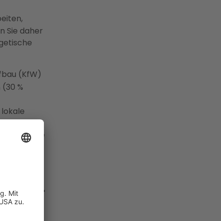
eiten,
n Sie daher
getische
ufbau (KfW)
 (30 %
lokale
bäudeanalyse
cher
r maximalen
Fehler