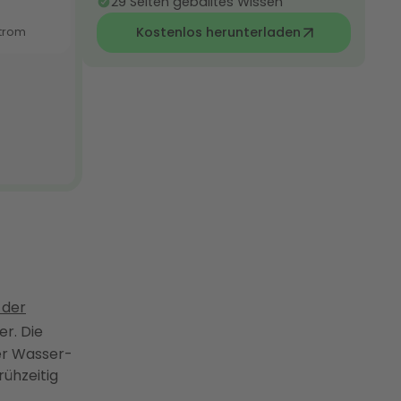
29 Seiten geballtes Wissen
Kostenlos herunterladen
 der
er. Die
r Wasser-
ühzeitig