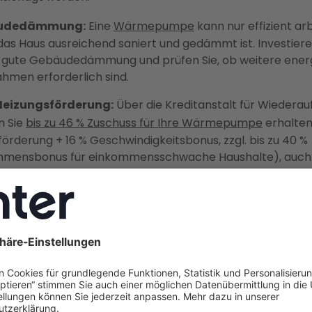
udedämmung:
Eine
Wärmepumpe
kann nur effizient arb
as Haus ausreichend saniert und gedämmt ist. Investiere
e gute Gebäudedämmung und prüfen Sie, ob weitere ener
men erforderlich sind.
eizungsförderung:
Über die Kreditanstalt für Wiedera
n Sie
bis zu 46 % Zuschuss für Ihre Wärmepumpe
erhalten
örderung + 16 % Geschwindigkeitsbonus, zzgl. bis zu 40 %
mmensbonus für einkommensschwache Haushalte), auch 
programme sind verfügbar. Als Deutschlands größter
eberater begleitet Enter Sie von der ganzheitlichen Ge
 fertigen Installation – mit durchschnittlich 3.360 € jährli
ekosteneinsparung und der garantierten Auszahlung de
örderung.
eme bei Wärmepumpen – Teure 
Wärmepumpenkauf vermeiden