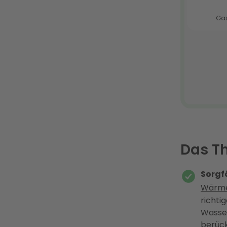
Das T
Sorgf
Wärm
richt
Wasse
berück