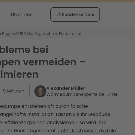
Über Uns
Kundenservice
er Region
💶 150 Mio. € gesicherte Fördermittel
obleme bei
en vermeiden –
timieren
Alexander Müller
9
Minuten
Wärmepumpenexperte bei Enter
epumpe entstehen oft durch falsche
ngelhafte Installation. Lassen Sie Ihr Gebäude
-Effizienzexperten analysieren – so wird Ihre
f Ihr Haus abgestimmt.
Jetzt kostenlose digitale