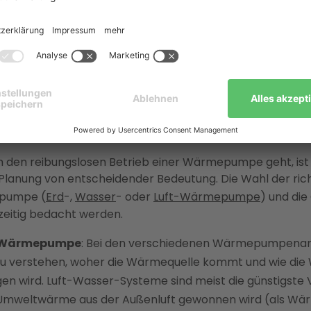
pen
nutzen die in der Umwelt vorhandene Energie, um
rme zu erzeugen. Sie entziehen der
Luft, dem Grundwas
ich Wärme
und geben diese an das Heizsystem im Haus a
umpe kaufen, sollten Sie sich über potenzielle Herausf
ein und entsprechende Vorsichtsmaßnahmen treffen. Hier
Probleme und wie Sie sie vermeiden können:
nde Planung
 den reibungslosen Betrieb einer Wärmepumpe geht, ist
 Planung von entscheidender Bedeutung. Die Wahl der ric
pumpe (
Erd
-,
Wasser
- oder
Luft-Wärmepumpe
) und di
hzeitig bedacht werden.
r Wärmepumpe
: Bei den verschiedenen Wärmepumpenart
 zu verstehen, woher die Wärmequelle kommt und wie di
en wird. Luft-Wasser-Systeme sind meist die günstigste 
e Umweltwärme aus der Außenluft gewonnen wird (als Wä