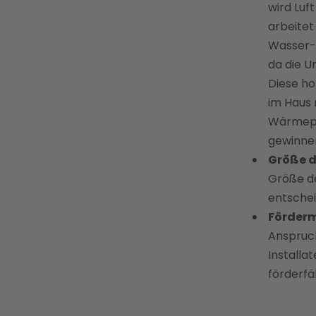
wird Luf
arbeitet
Wasser-
da die 
Diese ho
im Haus
Wärmepu
gewinne
Größe 
Größe de
entschei
Förderm
Anspruch
Installa
förderfä