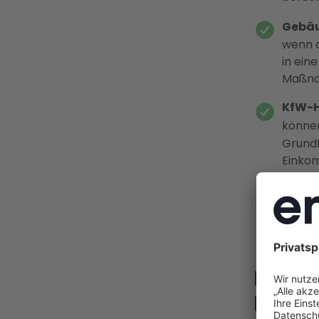
Gebä
wenn d
in ein
Maßnah
KfW-H
könne
Grundf
Einko
Förder
Energi
bis zur
Energi
KfW-F
Probl
beim 