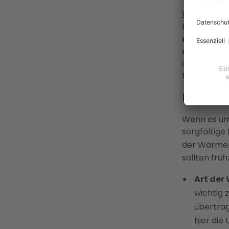
Wärmepum
Heizungswä
dem Erdre
eine Wärmep
im Klaren s
häufigsten 
Mangel
Wenn es um
sorgfältige
der Wärme
sollten frü
Art de
wichtig
übertrag
hier di