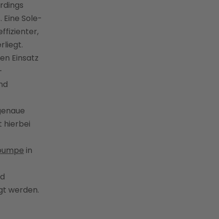
erdings
 Eine Sole-
fizienter,
liegt.
en Einsatz
-
nd
 genaue
 hierbei
epumpe
in
nd
igt werden.