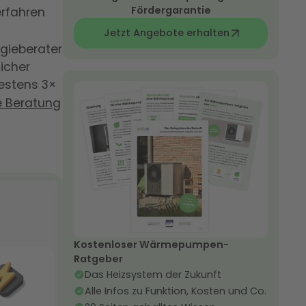
Fördergarantie
erfahren
Jetzt Angebote erhalten
gieberater
licher
estens 3×
le Beratung
Kostenloser Wärmepumpen-
Ratgeber
Das Heizsystem der Zukunft
Alle Infos zu Funktion, Kosten und Co.