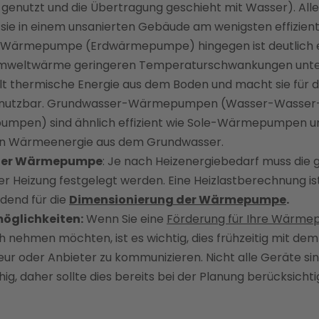
t genutzt und die Übertragung geschieht mit Wasser). All
 sie in einem unsanierten Gebäude am wenigsten effizient.
Wärmepumpe (Erdwärmepumpe) hingegen ist deutlich ef
Umweltwärme geringeren Temperaturschwankungen unter
lt thermische Energie aus dem Boden und macht sie für d
 nutzbar. Grundwasser-Wärmepumpen (Wasser-Wasser
mpen) sind ähnlich effizient wie Sole-Wärmepumpen u
n Wärmeenergie aus dem Grundwasser.
der Wärmepumpe
: Je nach Heizenergiebedarf muss die
r Heizung festgelegt werden. Eine Heizlastberechnung ist
dend für die
Dimensionierung der Wärmepumpe
.
öglichkeiten:
Wenn Sie eine
Förderung für Ihre Wärm
 nehmen möchten, ist es wichtig, dies frühzeitig mit dem
teur oder Anbieter zu kommunizieren. Nicht alle Geräte si
hig, daher sollte dies bereits bei der Planung berücksicht