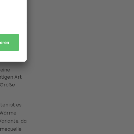
ser oder
b. Bevor Sie
orderungen
 sind die
 eine
htigen Art
e Größe
en ist es
e Wärme
Variante, da
rmequelle