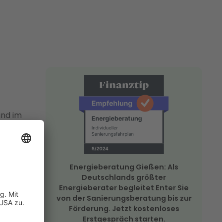
und im
ls Ihr
Vor-Ort-
Energieberatung Gießen: Als
sberatung
Deutschlands größter
SFP
) für Ihr
Energieberater begleitet Enter Sie
von der Sanierungsberatung bis zur
hert und
Förderung. Jetzt kostenloses
aufzeigt.
Erstgespräch starten.