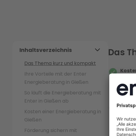
Inhaltsverzeichnis
Das T
Das Thema kurz und kompakt
Koste
Ihre Vorteile mit der Enter
gesamt
Energieberatung in Gießen
Energi
So läuft die Energieberatung mit
Termin
Enter in Gießen ab
Indiv
Kosten einer Energieberatung in
erstel
Gießen
Gebäud
Förderung sichern mit
den op