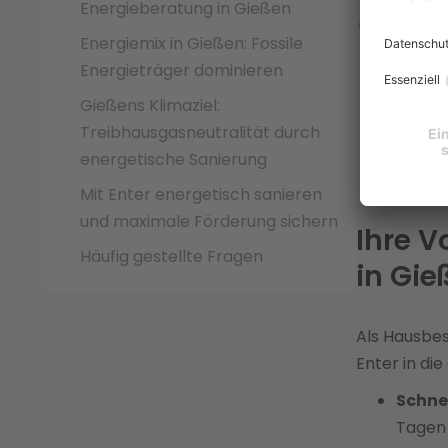
Energieberatung in Gießen
Maxim
Energiemix in Gießen: Fossile
überni
Energieträger dominieren
Beantr
– sowo
Gießens Klimaziel:
Gießen
Treibhausgasneutralität durch
vollen
energetische Sanierung
Mit Enter energetisch sanieren
und maximale Förderung sichern
Ihre V
Häufig gestellte Fragen
in Gie
Als Hausbes
Enter in di
Schne
Tagen 