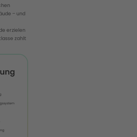
schen
äude – und
e erzielen
lasse zahlt