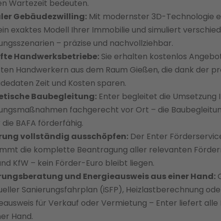
n Wartezeit bedeuten.
aler Gebäudezwilling:
Mit modernster 3D-Technologie er
ein exaktes Modell Ihrer Immobilie und simuliert verschie
ungsszenarien – präzise und nachvollziehbar.
fte Handwerksbetriebe:
Sie erhalten kostenlos Angebo
ten Handwerkern aus dem Raum Gießen, die dank der pr
edaten Zeit und Kosten sparen.
etische Baubegleitung:
Enter begleitet die Umsetzung 
ungsmaßnahmen fachgerecht vor Ort – die Baubegleitung
 die BAFA förderfähig.
rung vollständig ausschöpfen:
Der Enter Förderservic
mmt die komplette Beantragung aller relevanten Förderm
nd KfW – kein Förder-Euro bleibt liegen.
rungsberatung und Energieausweis aus einer Hand:
dueller Sanierungsfahrplan (iSFP), Heizlastberechnung ode
eausweis für Verkauf oder Vermietung – Enter liefert alle
ner Hand.