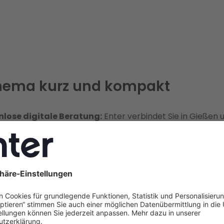
hema kurz und kompakt
nlose digitale Beratung:
Enter verbindet Sie in Gießen 
en Landkreis direkt mit zertifizierten Energieberatern – a
eberater in der Nähe, der innerhalb von 14 Tagen einen 
 bei Ihnen durchführt.
idueller Sanierungsfahrplan:
Im Rahmen der Sanierung
lt Enter einen maßgeschneiderten Sanierungsfahrplan (
i
e, der Ihnen einen zusätzlichen Förderbonus von 5 % sic
timalen Weg zu einer energetischen Sanierung in Gießen 