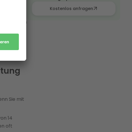
ice
Kostenlos anfragen
e komplette
gsmaßnahmen
ndkreis
tzt noch den
atung
enn Sie mit
von 14
en oft