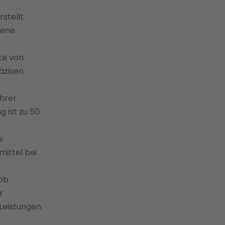
stellt
dene
te von
äzisen
Ihrer
 ist zu 50
e
ittel bei
Ob
r
 Leistungen