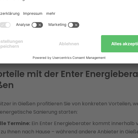
ale Förderung 2026 sichern:
Mit dem
Enter Förderserv
mmt ein KfW- und BAFA-zertifizierter Energieberater di
agung aller relevanten Fördermittel für Ihre Sanierun
hl vom Bund als auch von regionalen Programmen im La
. Die BEG-Förderung ist bis 2029 gesichert; nutzen Sie je
 Klimageschwindigkeitsbonus.
orteile mit der Enter Energieber
ßen
itzer in Gießen profitieren Sie von konkreten Vorteilen, w
e energetische Sanierung starten:
lle Termine:
Ein Enter Energieberater kommt innerhalb 
zu Ihnen nach Hause – während andere Anbieter in Gieß