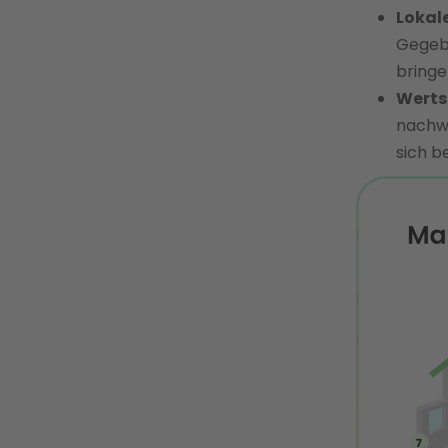
Lokale
Gegebe
bringe
Werts
nachwe
sich b