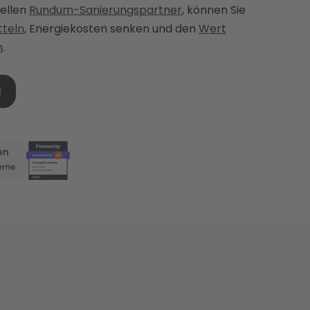
nellen
Rundum-Sanierungspartner
, können Sie
tteln
, Energiekosten senken und den
Wert
n
.