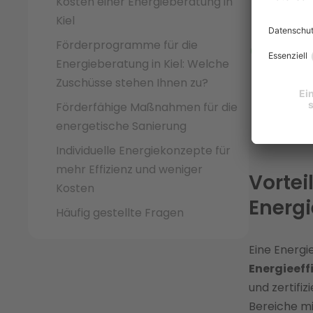
Kosten einer Energieberatung in
kommun
Kiel
Wärme
Förderprogramme für die
Die
en
Energieberatung in Kiel: Welche
Energi
Zuschüsse stehen Ihnen zu?
dauerh
Heizu
Förderfähige Maßnahmen für die
erneue
energetische Sanierung
Individuelle Energiekonzepte für
mehr Effizienz und weniger
Vortei
Kosten
Energi
Häufig gestellte Fragen
Eine Energi
Energieeffi
und zertifi
Bereiche m