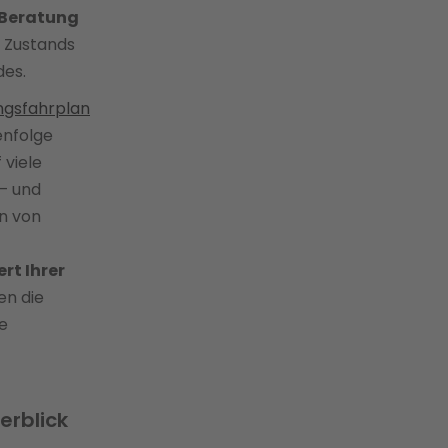
-Beratung
n Zustands
des.
ungsfahrplan
enfolge
 viele
— und
n von
rt Ihrer
en die
te
erblick