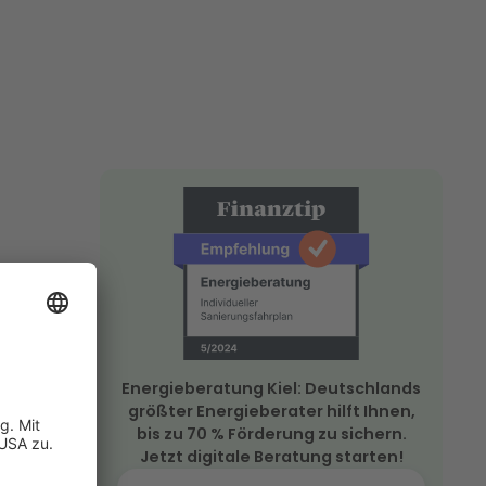
 Kiel und
effizienz-
male
Energieberatung Kiel: Deutschlands
größter Energieberater hilft Ihnen,
bis zu 70 % Förderung zu sichern.
Jetzt digitale Beratung starten!
e