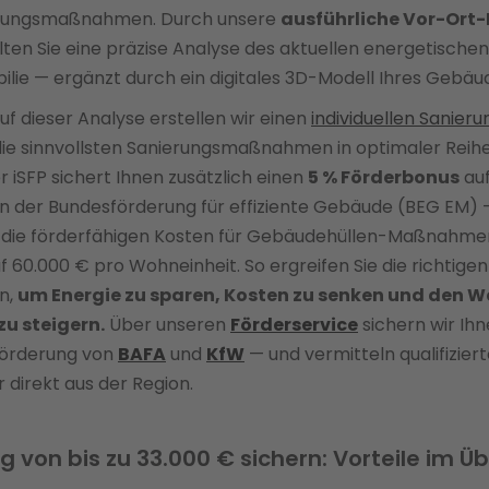
rungsmaßnahmen. Durch unsere
ausführliche Vor-Ort
ten Sie eine präzise Analyse des aktuellen energetische
ilie — ergänzt durch ein digitales 3D-Modell Ihres Gebäu
uf dieser Analyse erstellen wir einen
individuellen Sanier
 die sinnvollsten Sanierungsmaßnahmen in optimaler Reih
er iSFP sichert Ihnen zusätzlich einen
5 % Förderbonus
auf
der Bundesförderung für effiziente Gebäude (BEG EM) 
 die förderfähigen Kosten für Gebäudehüllen-Maßnahme
f 60.000 € pro Wohneinheit. So ergreifen Sie die richtigen
n,
um Energie zu sparen, Kosten zu senken und den We
zu steigern.
Über unseren
Förderservice
sichern wir Ihn
örderung von
BAFA
und
KfW
— und vermitteln qualifizier
direkt aus der Region.
 von bis zu 33.000 € sichern: Vorteile im Üb