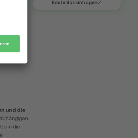
le
Kostenlos anfragen
rer
en
cht: Neue
me aus
en und die
nabhängigen
tteln die
te