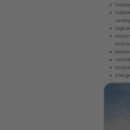
Unabhä
Indivi
verdo
Digita
Kosten
innerh
Maxima
Vermit
Einspa
Energi