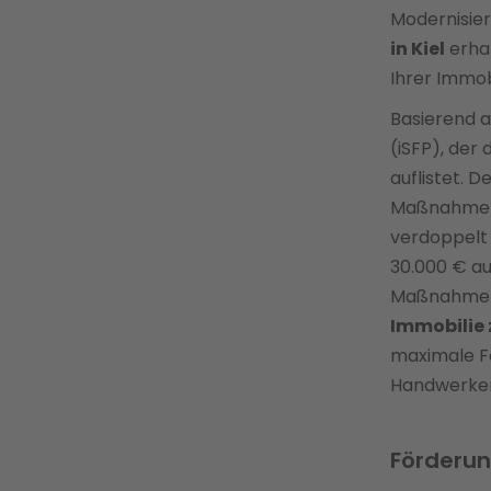
Modernisie
in Kiel
erhal
Ihrer Immob
Basierend a
(iSFP), der
auflistet. D
Maßnahmen 
verdoppelt
30.000 € au
Maßnahme
Immobilie 
maximale F
Handwerker 
Förderung