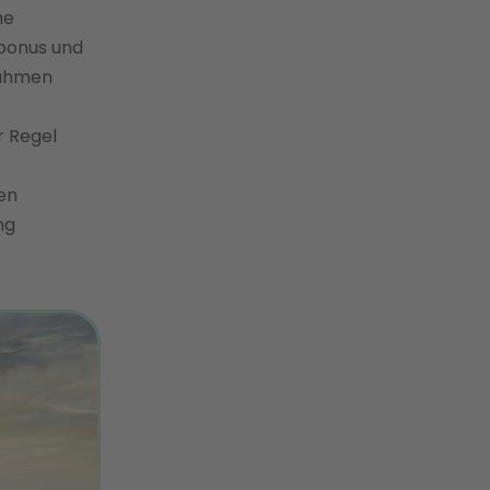
he
rbonus und
nahmen
r Regel
en
ng