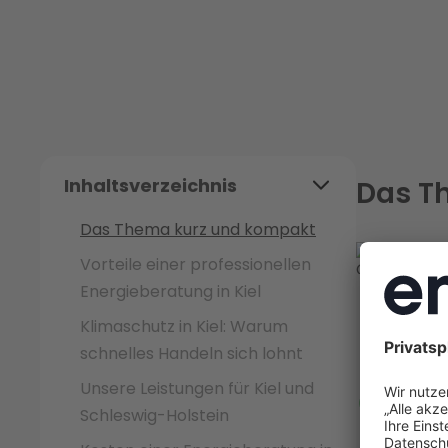
Inhaltsverzeichnis
Das T
Das Thema kurz und kompakt
E
Vorteile einer professionellen
ü
Energieberatung in Kiel
E
Klimaschutz in Kiel: Warum
E
schnelles Handeln sich lohnt
F
Unsere Leistungen für Kiel und
Kiel i
Schleswig-Holstein
Nachha