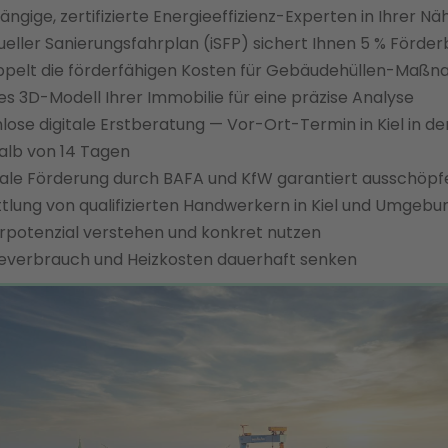
ngige, zertifizierte Energieeffizienz-Experten in Ihrer Nä
dueller Sanierungsfahrplan (iSFP) sichert Ihnen 5 % Förde
ppelt die förderfähigen Kosten für Gebäudehüllen-Maß
les 3D-Modell Ihrer Immobilie für eine präzise Analyse
lose digitale Erstberatung — Vor-Ort-Termin in Kiel in de
alb von 14 Tagen
le Förderung durch BAFA und KfW garantiert ausschöpf
tlung von qualifizierten Handwerkern in Kiel und Umgebu
rpotenzial verstehen und konkret nutzen
everbrauch und Heizkosten dauerhaft senken