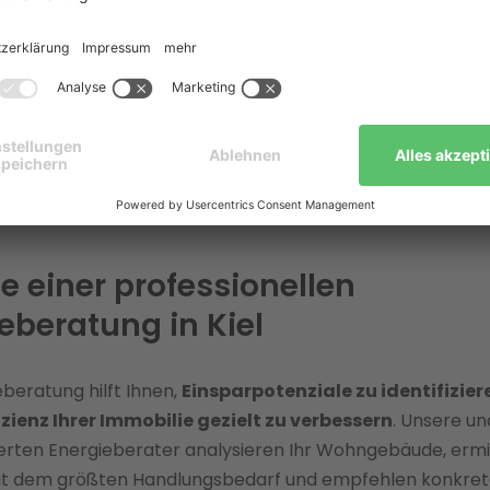
ale Wärmeplanung der Stadt zielt auf eine klimaneutra
versorgung bis 2040.
ergetische Gebäudesanierung
und der Einsatz erneuerba
en wie
Photovoltaik
sind wirksame Wege, um Energiekost
aft zu senken. Ab dem 1. Juli 2026 gilt zudem die GEG-Pfli
ngsanlagen im Bestand müssen mindestens 65 % der Wär
rbaren Energien erzeugen.
le einer professionellen
eberatung in Kiel
eberatung hilft Ihnen,
Einsparpotenziale zu identifizier
zienz Ihrer Immobilie gezielt zu verbessern
. Unsere u
zierten Energieberater analysieren Ihr Wohngebäude, ermi
it dem größten Handlungsbedarf und empfehlen konkre