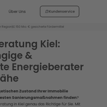
Über Uns
Kundenservice
er Region
💶 150 Mio. € gesicherte Fördermittel
eratung Kiel:
gige &
erte Energieberater
Nähe
etischen Zustand Ihrer Immobilie
 besten Sanierungsmaßnahmen finden
?
atung in Kiel genau das Richtige für Sie. Mit