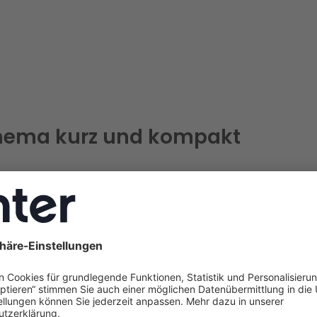
hema kurz und kompakt
nter verbindet Sie direkt mit zertifizierten Handwerkern in
bernimmt die digitale Beratung kostenlos. Unsere Energie
xperten identifizieren Einsparpotenziale, verbessern die
nergieeffizienz Ihrer Immobilie und sichern Ihnen die
maxi
ördersumme
.
st seit 1996 Klimaschutzstadt und hat 2021 den
Deutschen
ltigkeitspreis
in der Kategorie Großstädte gewonnen. Di