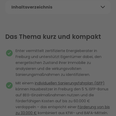
Inhaltsverzeichnis
Das Thema kurz und kompakt
Energieberatung Freiburg: Ablauf und
Vorteile mit Enter
Das Thema kurz und kompakt
Energieberatung Freiburg: Bis zu 33.000 €
Förderung sichern
Enter vermittelt zertifizierte Energieberater in
Freiburg und unterstützt Eigentümer dabei, den
Warum sich energetische Sanierung lohnt
energetischen Zustand ihrer Immobilie zu
Klimawandel in Freiburg: Herausforderung
analysieren und die wirkungsvollsten
und Chance für Hausbesitzer
Sanierungsmaßnahmen zu identifizieren.
Mit einem
individuellen Sanierungsfahrplan (iSFP)
Fazit: Mit Energieberatung in Freiburg Kosten
können Hausbesitzer in Freiburg den 5 % iSFP-Bonus
senken und Förderungen sichern
auf BEG-Einzelmaßnahmen nutzen und die
Häufig gestellte Fragen
förderfähigen Kosten auf bis zu 60.000 €
verdoppeln – das entspricht einer
Förderung von bis
zu 33.000 €
kombiniert aus KfW- und BAFA-Mitteln.