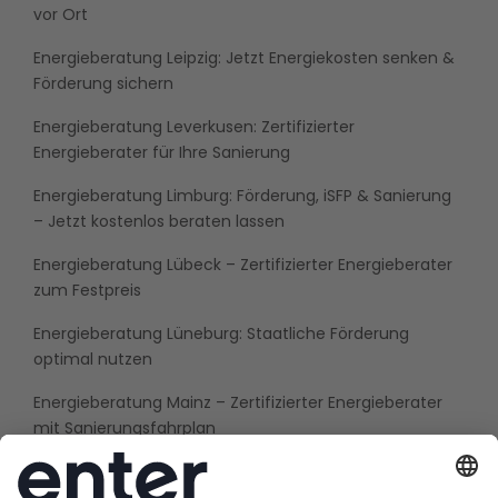
vor Ort
Energieberatung Leipzig: Jetzt Energiekosten senken &
Förderung sichern
Energieberatung Leverkusen: Zertifizierter
Energieberater für Ihre Sanierung
Energieberatung Limburg: Förderung, iSFP & Sanierung
– Jetzt kostenlos beraten lassen
Energieberatung Lübeck – Zertifizierter Energieberater
zum Festpreis
Energieberatung Lüneburg: Staatliche Förderung
optimal nutzen
Energieberatung Mainz – Zertifizierter Energieberater
mit Sanierungsfahrplan
Energieberatung Mannheim: Zertifiziert, unabhängig &
mit Förderung 2026