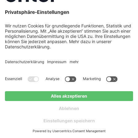
Energieberatung München – Ihr zertifizierter
Energieberater vor Ort
Energieberatung Münster – Jetzt Energieberater finden
& Förderung sichern
Energieberatung Niedersachsen: Förderung & digitale
Beratung 2026
Energieberatung NRW: Kosten, Förderung & Ablauf – Ihr
Überblick 2026
Energieberatung Nürnberg – Ihr unabhängiger
Energieberater vor Ort
Energieberatung Oldenburg: Ihr zertifizierter
Energieberater mit Förder- & Handwerker-Service
Kostenlos anfragen
Energieberatung Osnabrück: Ihr zertifizierter
Energieberater für Sanierung & Förderung