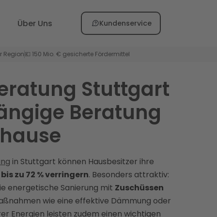
Über Uns
Kundenservice
er Region
💶 150 Mio. € gesicherte Fördermittel
eratung Stuttgart
ängige Beratung
Zuhause
ung
in Stuttgart können Hausbesitzer ihre
is zu 72 % verringern
. Besonders attraktiv:
die energetische Sanierung mit
Zuschüssen
Maßnahmen wie eine effektive Dämmung oder
er Energien leisten zudem einen wichtigen