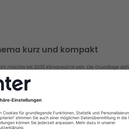
hema kurz und kompakt
art möchte bis 2035 klimaneutral sein. Die Grundlage dafü
rkeitsstudie „Net-Zero Stuttgart" – ein Klima-Fahrplan 
nternehmensberatung McKinsey & Company gemeinsam m
erwaltung erarbeitet hat.
W fördert den Heizungstausch mit bis zu 70 %, das BAFA f
men an der Gebäudehülle mit bis zu 20 %. In Stuttgart
re kommunale Programme hinzu: das Kommunale
iesparprogramm Wohnen (ESP-Wohnen), das