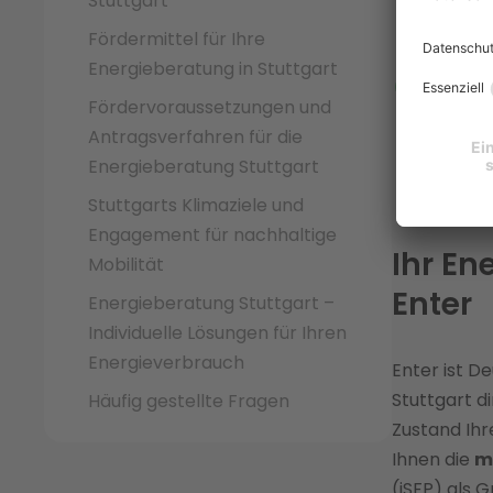
Stuttgart
Heizun
Fördermittel für Ihre
alle m
Energieberatung in Stuttgart
Enter 
Fördervoraussetzungen und
Handwe
Antragsverfahren für die
Sanier
Energieberatung Stuttgart
Sanier
Stuttgarts Klimaziele und
Engagement für nachhaltige
Ihr En
Mobilität
Enter
Energieberatung Stuttgart –
Individuelle Lösungen für Ihren
Energieverbrauch
Enter ist D
Stuttgart d
Häufig gestellte Fragen
Zustand Ihr
Ihnen die
m
(iSFP) als 