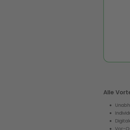
Alle Vort
Unabhä
Indivi
Digita
Vor-Or