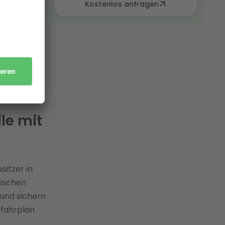
Kostenlos anfragen
ensive –
lifizierten
viduellem
me für Ihre
ile mit
sitzer in
tischen
und sichern
sfahrplan