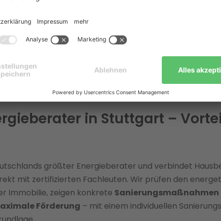
gstauschprogramm (ÖAP) sowie die Stuttgarter Solaroff
it neuen Förderregeln seit Mai 2026.
ist bundesweit für Sie da und bietet direkten Zugang zu qua
rkern – inklusive kostenloser digitaler Beratung und indi
ungsfahrplan. So sichern Sie sich die maximale Fördersum
ung in Stuttgart.
ergieberater in Stuttgart – Vorte
eutschlands größter Energieberater und verbindet Hausbe
irekt mit zertifizierten Fachleuten. Wir prüfen den energe
er Immobilie, zeigen konkrete
Sanierungsmaßnahmen
aximale Förderung
– mit einem individuellen Sanierung
Grundlage.