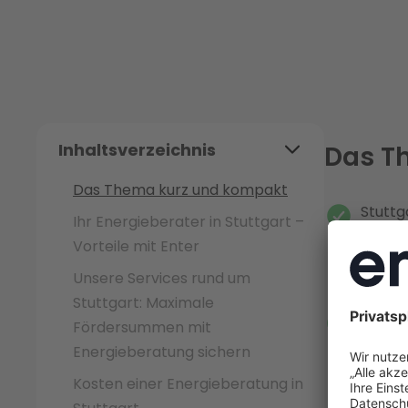
Inhaltsverzeichnis
Das T
Das Thema kurz und kompakt
Stuttg
Ihr Energieberater in Stuttgart –
Machba
Vorteile mit Enter
die U
Unsere Services rund um
Stadtv
Stuttgart: Maximale
Die Kf
Fördersummen mit
Maßnah
Energieberatung sichern
weite
Kosten einer Energieberatung in
Energ