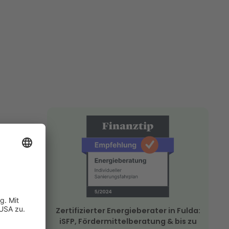
sfahrplan
rogrammen
zmaßnahmen.
ber die
Zertifizierter Energieberater in Fulda:
e
iSFP, Fördermittelberatung & bis zu