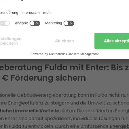
ändige energetische Sanierung kann die Energiekosten ei
erten Altbaus um bis zu 72 % senken.
rtifizierter Energie-Effizienz-Experte begleitet Enter Hausb
bei der
energetischen Sanierung
– von der ersten
dsaufnahme bis zur Umsetzung. Das senkt Betriebskost
aft und steigert den Immobilienwert.
eberatung Fulda mit Enter: Bis 
 € Förderung sichern
sionelle Gebäudeenergieberatung kann in Fulda nicht nur
Ihre
Energieeffizienz zu steigern
und die Umwelt zu schone
liche finanzielle Vorteile
bieten. Die zertifizierten Energ
 Enter sind darauf spezialisiert, individuelle Lösungen für
r in Fulda zu entwickeln. Durch eine umfassende
Energie