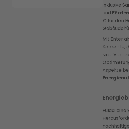
inklusive
Sa
und
Förder
€ für den H
Gebäudehü
Mit Enter a
Konzepte, d
sind. Von d
Optimierung
Aspekte ber
Energienu
Energieb
Fulda, eine
Herausforde
nachhaltige