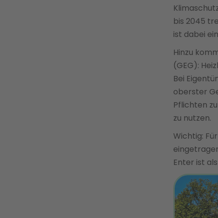
Klimaschutz
bis 2045 tr
ist dabei ei
Hinzu komm
(GEG): Heizk
Bei Eigent
oberster Ge
Pflichten z
zu nutzen.
Wichtig: Fü
eingetragen
Enter ist al