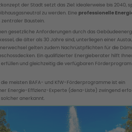
konzept der Stadt setzt das Ziel: idealerweise bis 2040, 
eibhausgasneutral zu werden. Eine
professionelle Energ
n zentraler Baustein.
en gesetzliche Anforderungen durch das Gebäudeenerg
essel, die älter als 30 Jahre sind, unterliegen einer Austa
ümerwechsel gelten zudem Nachrüstpflichten für die Dä
schossdecken. Ein qualifizierter Energieberater hilft Ihne
u erfüllen und gleichzeitig die verfügbaren Förderprogr
r die meisten BAFA- und KfW-Förderprogramme ist ein
er Energie-Effizienz-Experte (dena-Liste) zwingend erfor
s solcher anerkannt.