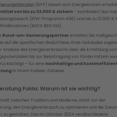
nierungsfahrplan
(iSFP) lassen sich Energiekosten erhebl
mittel von bis zu 33.000 € sichern
– kombiniert aus max
eizungstausch (KfW-Programm 458) und bis zu 12.000 € 
llmaßnahmen (BAFA BEG EM).
ls
Rund-um-Sanierungspartner
erhalten Sie maßgesch
ie auf die spezifischen Bedürfnisse Ihres Gebäudes zuges
er Analyse des Energieverbrauchs über die Ermittlung von
spotenzialen bis zur Beantragung von Fördermitteln wer
ücksichtigt – für eine
nachhaltige und kosteneffizien
tzung
in Ihrem Fuldaer Zuhause.
eratung Fulda: Warum ist sie wichtig?
 Stadt zwischen Tradition und Moderne, steht vor der
rung, den Energieverbrauch zu optimieren und die Zukun
r zu gestalten. Das im Oktober 2024 verabschiedete