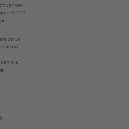
ich senken
imal 21.000
für
neiderte
chnitten
den alle
te
ft