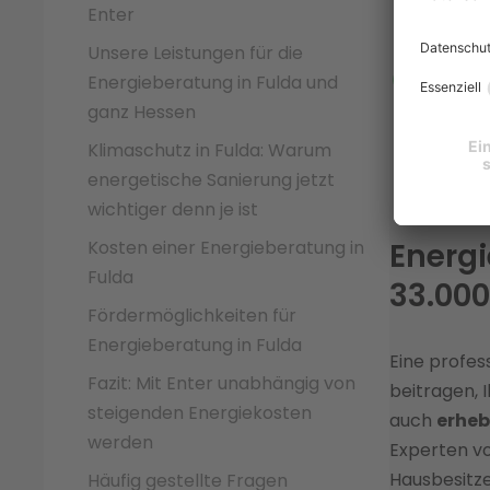
vollst
Enter
unsani
Unsere Leistungen für die
Als ze
Energieberatung in Fulda und
Fulda 
ganz Hessen
Bestan
Klimaschutz in Fulda: Warum
dauerh
energetische Sanierung jetzt
wichtiger denn je ist
Kosten einer Energieberatung in
Energi
Fulda
33.000
Fördermöglichkeiten für
Energieberatung in Fulda
Eine profes
Fazit: Mit Enter unabhängig von
beitragen, 
steigenden Energiekosten
auch
erheb
werden
Experten von
Hausbesitze
Häufig gestellte Fragen