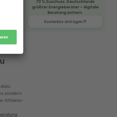
nes
70 % Zuschuss. Deutschlands
größter Energieberater – digitale
Beratung sichern.
esitzer in
Kostenlos anfragen
en
zu
 dazu
n, sondern
ie-Effizienz-
beratung