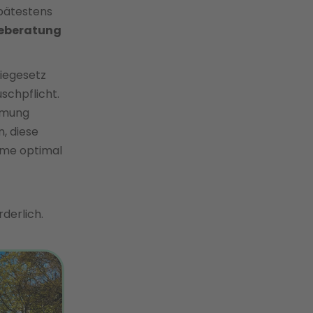
spätestens
ieberatung
iegesetz
uschpflicht.
mmung
n, diese
amme optimal
derlich.