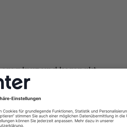
hema kurz und kompakt
sitzer in Fulda können mit einem individuellen Sanierung
 bis zu 33.000 € an Fördermitteln aus BAFA- und KfW-P
n – für Heizungstausch, Dämmung und weitere Effizien
bietet einen umfassenden Sanierungsservice – vom iSFP ü
mittelberatung bis zur energetischen Baubegleitung. Ein