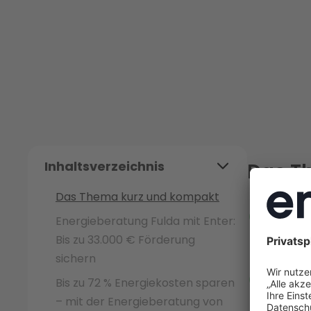
Inhaltsverzeichnis
Das T
Das Thema kurz und kompakt
Hausbe
Energieberatung Fulda mit Enter:
(iSFP)
Bis zu 33.000 € Förderung
sicher
sichern
Enter 
Bis zu 72 % Energiekosten sparen
Förder
– mit der Energieberatung von