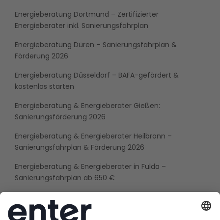
Energieberatung Dortmund – Zertifizierter
Energieberater inkl. Sanierungsfahrplan
Energieberatung Düren – Sanierungsfahrplan &
Förderung 2026
Energieberatung Düsseldorf – BAFA-gefördert &
kostenlos starten
Energieberatung & Energieberater Gießen:
Sanierungsförderung 2026
Energieberatung & Energieberater Heilbronn –
Sanierungsfahrplan & Förderung 2026
Energieberatung & Energieberater in Fulda –
Sanierungsfahrplan ab 650 €
Energieberatung & Energieberater in Ludwigsburg –
Jetzt beraten lassen