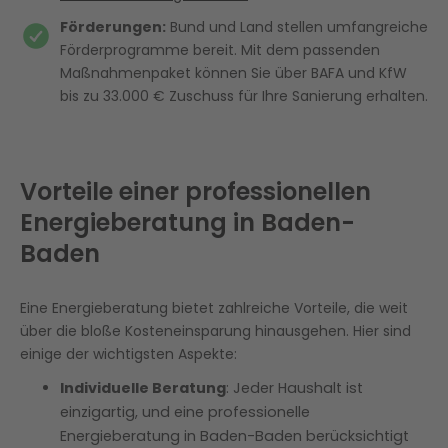
Württemberg für Ihre Energieberatung
Förderungen:
Bund und Land stellen umfangreiche
Kosten einer Energieberatung in Baden-
Förderprogramme bereit. Mit dem passenden
Baden mit Enter
Maßnahmenpaket können Sie über BAFA und KfW
bis zu 33.000 € Zuschuss für Ihre Sanierung erhalten.
Energieeinsparmaßnahmen für
Bestandsgebäude: Tipps vom
Energieberater
Vorteile einer professionellen
Jetzt mit Enter energetisch sanieren und
Energieberatung in Baden-
Förderung sichern
Baden
Häufig gestellte Fragen
Eine Energieberatung bietet zahlreiche Vorteile, die weit
über die bloße Kosteneinsparung hinausgehen. Hier sind
einige der wichtigsten Aspekte:
Individuelle Beratung
: Jeder Haushalt ist
einzigartig, und eine professionelle
Energieberatung in Baden-Baden berücksichtigt