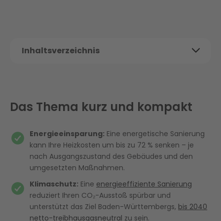
Inhaltsverzeichnis
Das Thema kurz und kompakt
Vorteile einer professionellen
Energieberatung in Baden-Baden
Das Thema kurz und kompakt
So läuft Ihre Energieberatung in Baden-
Baden mit Enter ab
Energieeinsparung:
Eine energetische Sanierung
kann Ihre Heizkosten um bis zu 72 % senken – je
Klimaschutz und Energiewende in Baden-
nach Ausgangszustand des Gebäudes und den
Baden
umgesetzten Maßnahmen.
Fördermöglichkeiten für Ihre energetische
Klimaschutz:
Eine
energieeffiziente Sanierung
Sanierung in Baden-Baden
reduziert Ihren CO₂-Ausstoß spürbar und
unterstützt das Ziel Baden-Württembergs,
bis 2040
Regionale Förderungen in Baden-
netto-treibhausgasneutral
zu sein.